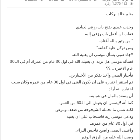
صدي
1,375,492 زيارة
الكلمات..ماترك
الله
بقلم خالد بركات
عبده
اكرم
منه
وجدت عبدي يفتح باب رزقي لعبادي
مغلقة
فقلت لن أقفل باب رزقي إليه.
” ‏‎من وثق بالله أغناه..
*جاء صبي يسأل موسى ان يغنيه الله.
فسأله موسى هل تريد ان يغنيك الله فى اول 30 عام من عمرك أم فى الـ 30
عام الاخيره…؟؟
فأحتار الصبي وأخذ يفكر بين الأختيارين..
ثم استقر اختياره على ان يكون الغنى في اول 30 عام من عمره وكان سبب
اختياره انه أراد
أن يسعد بالمال في شبابه..
كما أنه لايضمن ان يعيش الى الـ60 من العمر..
لكنه نسى ما تحمله الشيخوخه من ضعف ومرض
ودعى موسى ربه فاستجاب على ان يغنيه
في اول 30 عام من عمره..
واغتنى الصبى واصبح فاحش الثراء..
وصب الله عليه من الرزق الوفير