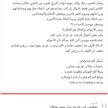
وصار الصبى رجلا ،وكان يفتح ابواب الرزق لغيره من الناس ،فكان يساعد
الناس ليس فقط بالمال بل كان يساعدهم في انشاء تجارتهم وصناعاتهم
وزراعاتهم ويزوج الغير قادرين ويعطي الايتام والمحتاجين.
تمر الـ30 عاما الأولى وتبدأ الـ30 عاما الأخيرة
وينتظر موسى الاحداث.!؟
وتمر الأعوام ،والحال هو الحال.!!
ولم تتغير أحوال الرجل، بل إزداد غنى على
غناه فاتجه موسى الى الله يسأله بأن الاعوام
الـ 30 الأولى قد إنقضت فأجاب الله: وجدت عبدي يفتح ابواب رزقي لعبادي
فقلت لن أقفل باب رزقي اليه.
‏أسأل الله لنا ولكم..
حسنات تتكاثر ،وذنوب تتناثر..
و‏‎ملأ الله قلوبكم وقلوبنا بحمده
وحمده ومغفرة منه برضاه..
السابق
معلمون في خدمة مدارسهم بقطاع