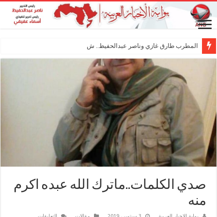
المطرب طارق غازي وناصر عبدالحفيظ.. شراكة فنية
صدي الكلمات..ماترك الله عبده اكرم
منه
على
بوابة الاخبار العربية
3 سبتمبر، 2019
مقالات
التعليقات