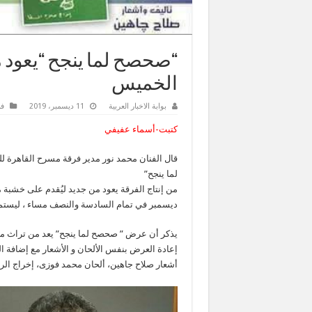
“صحصح لما ينجح “يعود 
الخميس
بوابة الاخبار العربية
11 ديسمبر، 2019
فن
كتبت-أسماء عفيفي
قال الفنان محمد نور مدير فرقة مسرح القاهرة 
لما ينجح”
ديسمبر في تمام السادسة والنصف مساء ، ليستم
إعادة العرض بنفس الألحان و الأشعار مع إضافة الر
أشعار صلاح جاهين، ألحان محمد فوزى، إخراج الر