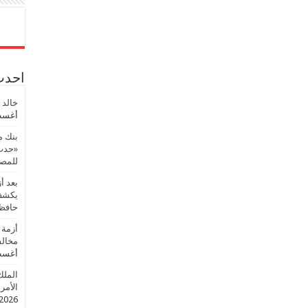
احدث 
خالد 
أغسطس
بنك م
«حدث 
للمصر
بعد أ
يكشف 
حافظ
أزمة 
مخالف
أغسطس
الملك
الأمريك
2026