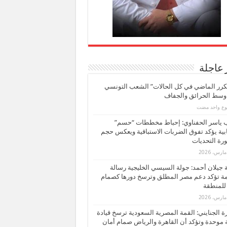
 عاجلة
كرر الماضي في كل الحالات” الشعب التونسي
 وسط الحرائق والجفاف
بوع واحد مضت
ب ياسر الحفناوي: إحباط مخططات “حسم”
ابية يؤكد تفوق الضربات الاستباقية ويعكس حجم
ة التحديات
بة جيلان أحمد: جولة السيسي الخليجية رسالة
ة تؤكد دعم مصر المطلق وترسخ دورها كصمام
للمنطقة
 الجنايني: القمة المصرية السعودية ترسخ قيادة
 موحدة وتؤكد أن القاهرة والرياض صمام أمان