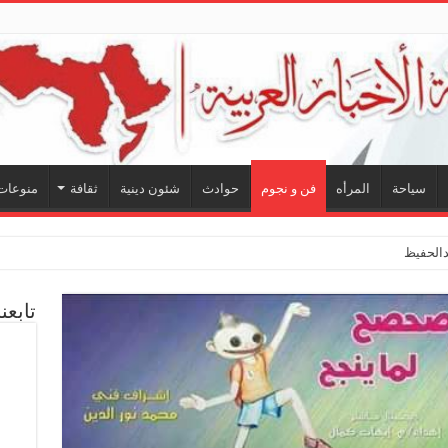
سياحة
المرأه
فن و نجوم
حوادث
شئون دينية
ثقافة
منوعات
لحفيظ.. شراكة فنية ترسم
تابعن