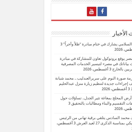
الأخبار
السلامي يشارك في ختام مبادرة “ظلاً وأجراً”
3
، 2026
صر يوقع بروتوكول تعاون للمشاركة في مبادرة
بياناتك في مصر» لتيسير الخدمات المصرفية
يين بالخارج
3 أغسطس، 2026
زمة صورة النوم على سريرالعندليب .. محمد شبانة
إجراءات جديدة لتنظيم زيارة منزل عبدالحليم
3 أغسطس، 2026
أرض المحلج بمغاغة تثير الجدل.. تساؤلات حول
ات التقسيم والبناء ومطالبات بالتحقيق
3
، 2026
 محمد السادس يتلقي برقية تهاني من الرئيس
ي بمناسبة الذكرى 27 لعيد العرش
3 أغسطس،