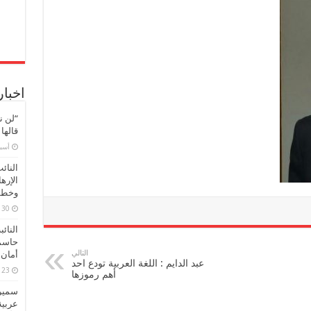
اخبار
“لن ن
قالها
‏أس
النائ
الإره
وخطور
30 مارس، 2026
النائ
حاسم
التالي
أمان 
عبد الدايم : اللغة العربية تودع احد
23 مارس، 2026
أهم رموزها
سميرة
عربية