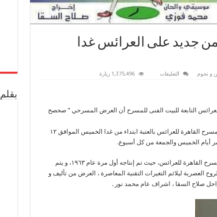
من جديد على العرائس غدا
على
 و نجوم
التعليقات
1,375,496 زيارة
“صحصح
لما
ينجح
بقلم 
“يعود
من
للعرائس التابعة للبيت الفنى للمسرح أن العرض المسرحي ” صحصح
جديد
على
العرائس
غدا
من إنتاج الفرقة يعود من جديد ليُقدم على خشبة مسرح القاهرة للعرائس بالعتبة ابتداء من غدا الخميس الموافق ١٢
الخميس
ر أيام الخميس والجمعة من كل أسبوع.
مغلقة
يذكر أن عرض ” صحصح لما ينجح” يعد من تراث مسرح القاهرة للعرائس، حيث تم إنتاجه أول مرة عام ١٩٦٣، و يتم
وح العصرية ليلائم التغيرات التقنية المعاصرة ، العرض من تأليف و
احل صلاح السقا ، اشراف عام محمد نور .