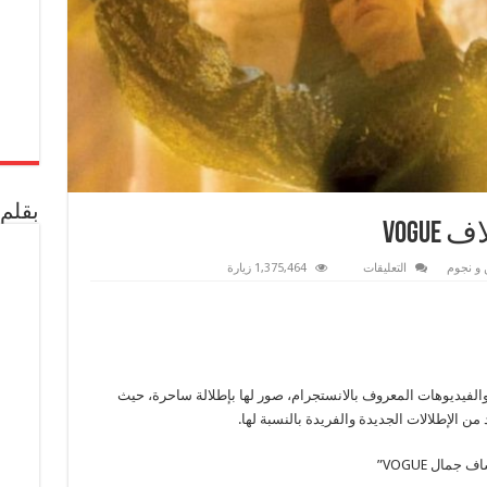
بقلم 
VOGU
على
 و نجوم
التعليقات
1,375,464 زيارة
صبا
مبارك
تتألق
على
غلاف
VOGUE
مغلقة
والفيديوهات المعروف بالانستجرام، صور لها بإطلالة ساحرة، حيث
مال VOGUE”