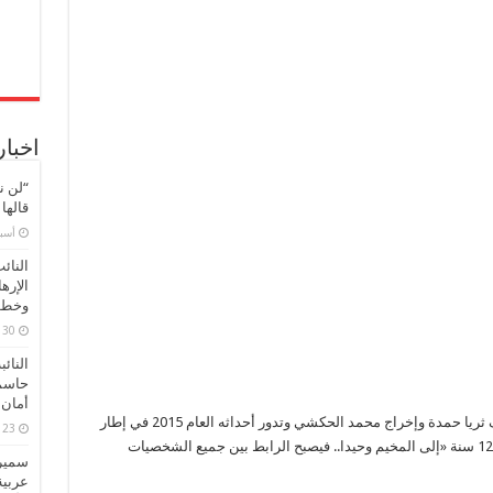
اخبار
“لن ن
قالها
‏أس
النائ
الإره
وخطور
30 مارس، 2026
النائ
حاسم
أمان 
ويذكر أن أخر أعمال صبا، مسلسل عبور من تأليف ثريا حمدة وإخراج محمد الحكشي وتدور أحداثه العام 2015 في إطار
23 مارس، 2026
درامي اجتماعي، وتبدأ بلحظة وصول الطفل ليث 12 سنة «إلى المخيم وحيدا.. فيصبح الرابط بين جميع الشخصيات
سميرة
عربية