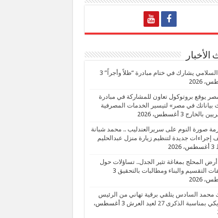
الأخبار
السلامي يشارك في ختام مبادرة “ظلاً وأجراً”
3
، 2026
صر يوقع بروتوكول تعاون للمشاركة في مبادرة
بياناتك في مصر» لتيسير الخدمات المصرفية
يين بالخارج
3 أغسطس، 2026
زمة صورة النوم على سريرالعندليب .. محمد شبانة
إجراءات جديدة لتنظيم زيارة منزل عبدالحليم
3 أغسطس، 2026
أرض المحلج بمغاغة تثير الجدل.. تساؤلات حول
ات التقسيم والبناء ومطالبات بالتحقيق
3
، 2026
 محمد السادس يتلقي برقية تهاني من الرئيس
ي بمناسبة الذكرى 27 لعيد العرش
3 أغسطس،