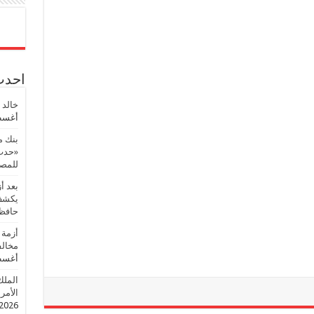
احدث 
خالد 
أغسطس
بنك م
«حدث 
للمصر
بعد أ
يكشف 
حافظ
أزمة 
مخالف
أغسطس
الملك
الأمريك
2026