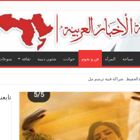
سياحة
المرأه
فن و نجوم
حوادث
شئون دينية
ثقافة
منوعات
لحفيظ.. شراكة فنية ترسم ملامح مستقبل الكليب الغن
تابعن