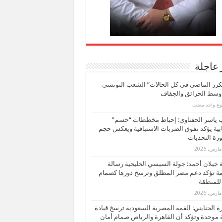
 عاجلة
كرر الماضي في كل الحالات” الشعب التونسي
 وسط الحرائق والجفاف
بوع واحد مضت
ب ياسر الحفناوي: إحباط مخططات “حسم”
ابية يؤكد تفوق الضربات الاستباقية ويعكس حجم
ة التحديات
بة جيلان أحمد: جولة السيسي الخليجية رسالة
ة تؤكد دعم مصر المطلق وترسخ دورها كصمام
للمنطقة
 الجنايني: القمة المصرية السعودية ترسخ قيادة
 موحدة وتؤكد أن القاهرة والرياض صمام أمان