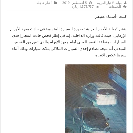
بوابة الاخبار العربية
5 أغسطس، 2019
أخبار عاجلة
على
التعليقات
1,375,737 زيارة
شاهد
صورة
كتبت -أسماء عفيفي
السيارة
المتسببة
في
ينشر “بوابة الأخبار العربية “ صورة للسيارة المتسببة فى حادث معهد الأورام
حادث
انفجار
الإرهابى، حيث قالت وزارة الداخلية، إنه فى إطار فحص حادث انفجار إحدى
معهد
الأورام
السيارات بمنطقة القصر العينى أمام معهد الأورام والذى تبين من الفحص
مغلقة
المبدئى أنه نتيجة تصادم إحدى السيارات الملاكى بثلاث سيارات وذلك أثناء
سيرها عكس الاتجاه.