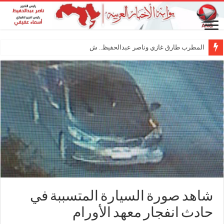
المطرب طارق غازي وناصر عبدالحفيظ.. شراكة فنية ت
شاهد صورة السيارة المتسببة في
حادث انفجار معهد الأورام