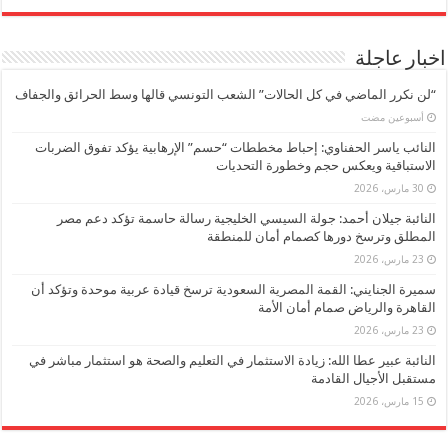
اخبار عاجلة
“لن نكرر الماضي في كل الحالات” الشعب التونسي قالها وسط الحرائق والجفاف
‏أسبوعين مضت
النائب ياسر الحفناوي: إحباط مخططات “حسم” الإرهابية يؤكد تفوق الضربات
الاستباقية ويعكس حجم وخطورة التحديات
30 مارس، 2026
النائبة جيلان أحمد: جولة السيسي الخليجية رسالة حاسمة تؤكد دعم مصر
المطلق وترسخ دورها كصمام أمان للمنطقة
23 مارس، 2026
سميرة الجنايني: القمة المصرية السعودية ترسخ قيادة عربية موحدة وتؤكد أن
القاهرة والرياض صمام أمان الأمة
23 مارس، 2026
النائبة عبير عطا الله: زيادة الاستثمار في التعليم والصحة هو استثمار مباشر في
مستقبل الأجيال القادمة
15 مارس، 2026