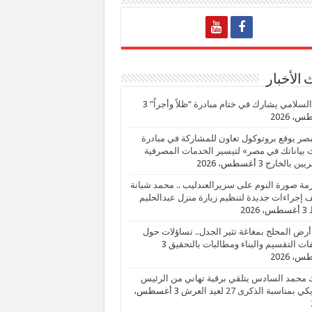
الأخبار
السلامي يشارك في ختام مبادرة “ظلاً وأجراً”
3
، 2026
صر يوقع بروتوكول تعاون للمشاركة في مبادرة
بياناتك في مصر» لتيسير الخدمات المصرفية
يين بالخارج
3 أغسطس، 2026
زمة صورة النوم على سريرالعندليب .. محمد شبانة
إجراءات جديدة لتنظيم زيارة منزل عبدالحليم
3 أغسطس، 2026
أرض المحلج بمغاغة تثير الجدل.. تساؤلات حول
ات التقسيم والبناء ومطالبات بالتحقيق
3
، 2026
 محمد السادس يتلقي برقية تهاني من الرئيس
ي بمناسبة الذكرى 27 لعيد العرش
3 أغسطس،