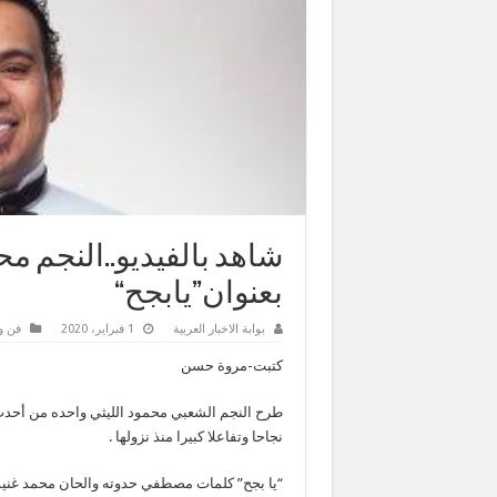
شاهد بالفيديو..النجم مح
بعنوان”يابجح“
بوابة الاخبار العربية
1 فبراير، 2020
فن و
كتبت-مروة حسن
طرح النجم الشعبي محمود الليثي واحده من أحدث 
نجاحا وتفاعلا كبيرا منذ نزولها .
“يا بجح” كلمات مصطفي حدوته والحان محمد غنيم