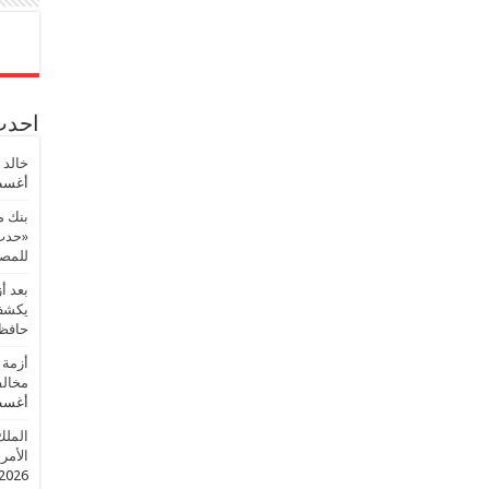
احدث 
خالد 
أغسطس
بنك م
«حدث 
للمصر
بعد أ
يكشف 
حافظ
أزمة 
مخالف
أغسطس
الملك
الأمريك
2026