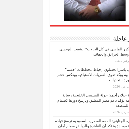
 عاجلة
كرر الماضي في كل الحالات” الشعب التونسي
 وسط الحرائق والجفاف
بوعين مضت
ب ياسر الحفناوي: إحباط مخططات “حسم”
ابية يؤكد تفوق الضربات الاستباقية ويعكس حجم
ة التحديات
بة جيلان أحمد: جولة السيسي الخليجية رسالة
ة تؤكد دعم مصر المطلق وترسخ دورها كصمام
للمنطقة
 الجنايني: القمة المصرية السعودية ترسخ قيادة
 موحدة وتؤكد أن القاهرة والرياض صمام أمان