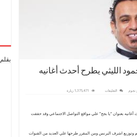
بقلم 
مود الليثي يطرح أحدث أغانيه
على
 نجوم
التعليقات
1,375,471 زيارة
شاهد
بالفيديو..النجم
محمود
الليثي
يطرح
أغانيه بعنوان “يا بجح” علي مواقع التواصل الاجتماعي وقد حققت
أحدث
أغانيه
بعنوان”يابجح“
مغلقة
 وتوزيع اشرف البرنس ومن المقرر طرحها علي العديد من القنوات