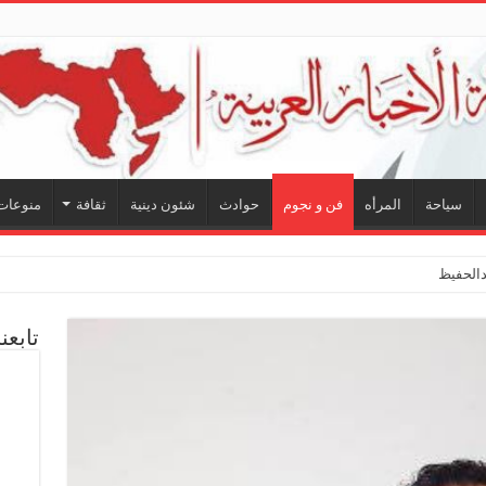
سياحة
المرأه
فن و نجوم
حوادث
شئون دينية
ثقافة
منوعات
لحفيظ.. شراكة فنية تر
تابعن