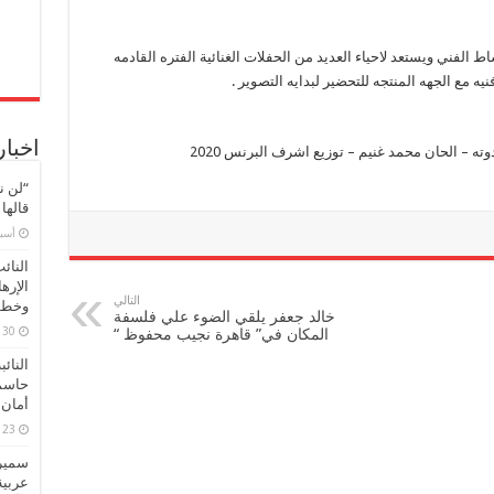
 الفني ويستعد لاحياء العديد من الحفلات الغنائية الفتره القادمه
 مع الجهه المنتجه للتحضير لبدايه التصوير .
اخبار
اغنيه يا بجح – محمود الليثي – كلمات مصطفي حدوته – الحان محمد غنيم – توزيع اشرف البرنس 2020
“لن ن
قالها
‏أس
النائ
الإره
التالي
وخطور
خالد جعفر يلقي الضوء علي فلسفة
30 مارس، 2026
المكان في” قاهرة نجيب محفوظ “
النائ
حاسم
أمان 
23 مارس، 2026
سميرة
عربية