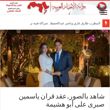
المطرب طارق غازي وناصر عبدالحفيظ.. شراكة فنية ترسم ملامح مستقبل الكل
شاهد بالصور..عقد قران ياسمين
صبرى على أبو هشيمة