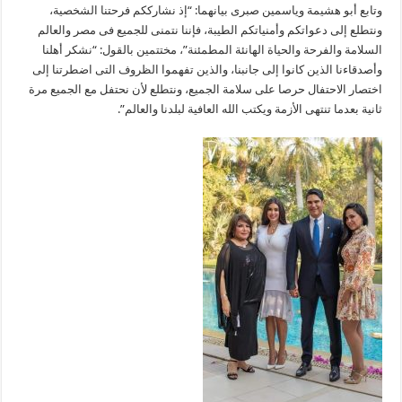
وتابع أبو هشيمة وياسمين صبرى بيانهما: “إذ نشارككم فرحتنا الشخصية،
ونتطلع إلى دعواتكم وأمنياتكم الطيبة، فإننا نتمنى للجميع فى مصر والعالم
السلامة والفرحة والحياة الهانئة المطمئنة”، مختتمين بالقول: “نشكر أهلنا
وأصدقاءنا الذين كانوا إلى جانبنا، والذين تفهموا الظروف التى اضطرتنا إلى
اختصار الاحتفال حرصا على سلامة الجميع، ونتطلع لأن نحتفل مع الجميع مرة
ثانية بعدما تنتهى الأزمة ويكتب الله العافية لبلدنا والعالم”.