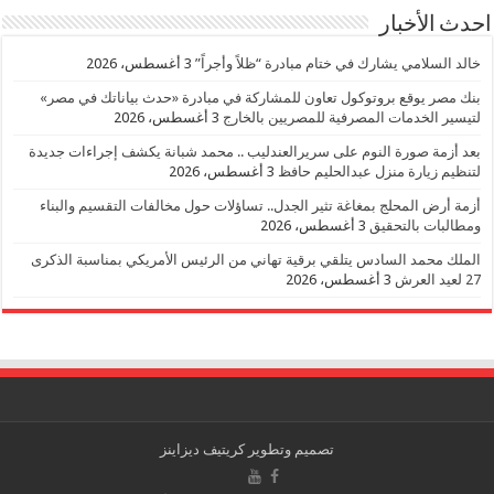
احدث الأخبار
خالد السلامي يشارك في ختام مبادرة “ظلاً وأجراً”
3 أغسطس، 2026
بنك مصر يوقع بروتوكول تعاون للمشاركة في مبادرة «حدث بياناتك في مصر»
لتيسير الخدمات المصرفية للمصريين بالخارج
3 أغسطس، 2026
بعد أزمة صورة النوم على سريرالعندليب .. محمد شبانة يكشف إجراءات جديدة
لتنظيم زيارة منزل عبدالحليم حافظ
3 أغسطس، 2026
أزمة أرض المحلج بمغاغة تثير الجدل.. تساؤلات حول مخالفات التقسيم والبناء
ومطالبات بالتحقيق
3 أغسطس، 2026
الملك محمد السادس يتلقي برقية تهاني من الرئيس الأمريكي بمناسبة الذكرى
27 لعيد العرش
3 أغسطس، 2026
تصميم وتطوير
كريتيف ديزاينز