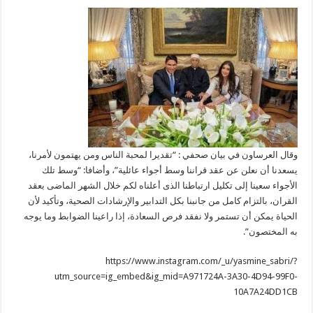
وقال العرساون في بيان صحفي : “تقديرا لمحبة الناس ومن يهتمون لأمرنا،
يسعدنا أن نعلن عن عقد قراننا وسط أجواء عائلية”، وأضافا: “وسط تلك
الأجواء سعينا إلى تكليل ارتباطنا الذى أعلناه لكم خلال الشهر الماضى بعقد
القران، بالتزام كامل من جانبنا بكل التدابير والإرشادات الصحية، وتأكيد لأن
الحياة يمكن أن تستمر ولا نفقد فرص السعادة، إذا راعينا الضوابط وما يوجه
به المختصون”.
https://www.instagram.com/_u/yasmine_sabri/?
utm_source=ig_embed&ig_mid=A971724A-3A30-4D94-99F0-
10A7A24DD1CB