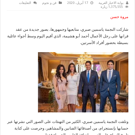
على
بوابة الاخبار العربية
17 أبريل، 2020
فن و نجوم
التعليقات
شاهد
1,375,555 زيارة
بالصور..عقد
قران
مروة حسن
ياسمين
صبرى
على
شاركت النجمة ياسمين صبري، متابعيها وجمهورها، بصور جديدة من عقد
أبو
هشيمة
قرانها على رجل الأعمال أحمد أبو هشيمة، الذي أقيم اليوم وسط أجواء عائلية
مغلقة
بسيطة بحضور أفراد الأسرتين.
وتلقت النجمة ياسمين صبري، الكثير من التهنئات على الصور التي نشرتها عبر
حسابها بإنستجرام، من أصدقائها الفنانين والمشاهير، وحرصت على كتابة
تاريخ الزواج على الصور وإضافة القلوب الحمراء فقط.