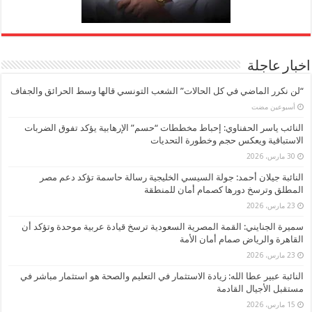
اخبار عاجلة
“لن نكرر الماضي في كل الحالات” الشعب التونسي قالها وسط الحرائق والجفاف
‏أسبوعين مضت
النائب ياسر الحفناوي: إحباط مخططات “حسم” الإرهابية يؤكد تفوق الضربات
الاستباقية ويعكس حجم وخطورة التحديات
30 مارس، 2026
النائبة جيلان أحمد: جولة السيسي الخليجية رسالة حاسمة تؤكد دعم مصر
المطلق وترسخ دورها كصمام أمان للمنطقة
23 مارس، 2026
سميرة الجنايني: القمة المصرية السعودية ترسخ قيادة عربية موحدة وتؤكد أن
القاهرة والرياض صمام أمان الأمة
23 مارس، 2026
النائبة عبير عطا الله: زيادة الاستثمار في التعليم والصحة هو استثمار مباشر في
مستقبل الأجيال القادمة
15 مارس، 2026