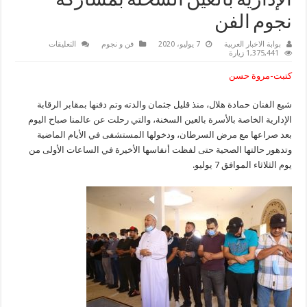
الإدارية بالعين السخنة بمشاركة
نجوم الفن
على
بوابة الاخبار العربية
7 يوليو، 2020
فن و نجوم
التعليقات
شاهد
1,375,441 زيارة
بالصور..تشييع
جنازة
كتبت-مروة حسن
والدة
الفنان
حمادة
شيع الفنان حمادة هلال، منذ قليل جثمان والدته وتم دفنها بمقابر الرقابة
هلال
بمقابر
الإدارية الخاصة بالأسرة بالعين السخنة، والتي رحلت عن عالمنا صباح اليوم
الرقابة
الإدارية
بعد صراعها مع مرض السرطان، ودخولها المستشفى في الأيام الماضية
بالعين
وتدهور حالتها الصحية حتى لفظت أنفاسها الأخيرة في الساعات الأولى من
السخنة
بمشاركة
يوم الثلاثاء الموافق 7 يوليو.
نجوم
الفن
مغلقة