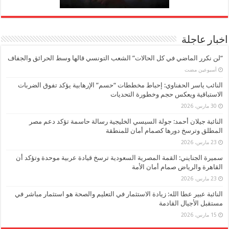
اخبار عاجلة
“لن نكرر الماضي في كل الحالات” الشعب التونسي قالها وسط الحرائق والجفاف
‏أسبوعين مضت
النائب ياسر الحفناوي: إحباط مخططات “حسم” الإرهابية يؤكد تفوق الضربات
الاستباقية ويعكس حجم وخطورة التحديات
30 مارس، 2026
النائبة جيلان أحمد: جولة السيسي الخليجية رسالة حاسمة تؤكد دعم مصر
المطلق وترسخ دورها كصمام أمان للمنطقة
23 مارس، 2026
سميرة الجنايني: القمة المصرية السعودية ترسخ قيادة عربية موحدة وتؤكد أن
القاهرة والرياض صمام أمان الأمة
23 مارس، 2026
النائبة عبير عطا الله: زيادة الاستثمار في التعليم والصحة هو استثمار مباشر في
مستقبل الأجيال القادمة
15 مارس، 2026