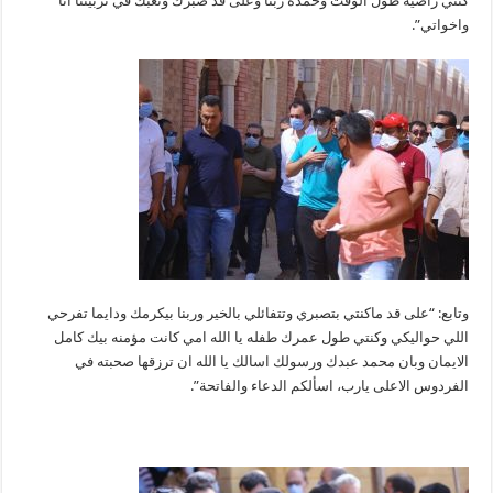
كنتي راضيه طول الوقت وحمده ربنا وعلى قد صبرك وتعبك في تربيتنا انا
واخواتي”.
وتابع: “على قد ماكنتي بتصبري وتتفائلي بالخير وربنا بيكرمك ودايما تفرحي
اللي حواليكي وكنتي طول عمرك طفله يا الله امي كانت مؤمنه بيك كامل
الايمان وبان محمد عبدك ورسولك اسالك يا الله ان ترزقها صحبته في
الفردوس الاعلى يارب، اسألكم الدعاء والفاتحة”.