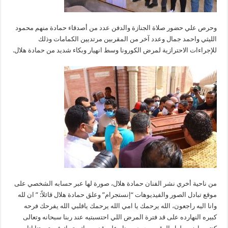
وحرص علي حضور صلاة الجنازة والدفن عدد من أصدقاء حمادة منهم محمود
الليثي واحمد جمال وعدد آخر من المقربين مرتديين الكمامات وذلك
للإجراءات الاحترازية لمرض الكورونا وسط انهيار وبكاء شديد من حمادة هلال.
من ناحية أخري نشر الفنان حمادة هلال، صورة لها عبر حسابه الشخصي على
موقع تبادل الصور والفيديوهات “إنستجرام” وعلق حمادة هلال قائلاً: ” ان لله
وانا اليه راجعون، الله يرحمك يا امي الله يرحمك ياقلبي الله يفرحك فرحه
كبيره النهارده على قد فترة المرض اللي احتسبتيه عند ربنا سبحانه وتعالى