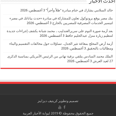
احدث الأخبار
خالد السلامي يشارك في ختام مبادرة “ظلاً وأجراً”
3 أغسطس، 2026
بنك مصر يوقع بروتوكول تعاون للمشاركة في مبادرة «حدث بياناتك في مصر»
لتيسير الخدمات المصرفية للمصريين بالخارج
3 أغسطس، 2026
بعد أزمة صورة النوم على سريرالعندليب .. محمد شبانة يكشف إجراءات جديدة
لتنظيم زيارة منزل عبدالحليم حافظ
3 أغسطس، 2026
أزمة أرض المحلج بمغاغة تثير الجدل.. تساؤلات حول مخالفات التقسيم والبناء
ومطالبات بالتحقيق
3 أغسطس، 2026
الملك محمد السادس يتلقي برقية تهاني من الرئيس الأمريكي بمناسبة الذكرى
27 لعيد العرش
3 أغسطس، 2026
تصميم وتطوير
كريتيف ديزاينز
جميع الحقوق محفوظة © 2019 لبوابة الأخبار العربية