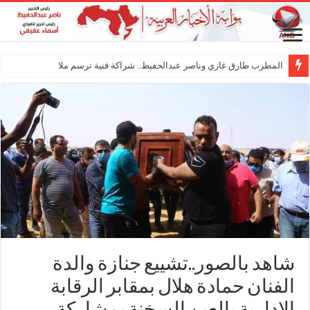
المطرب طارق غازي وناصر عبدالحفيظ.. شراكة فنية ترسم ملامح مستقبل الكليب الغ
شاهد بالصور..تشييع جنازة والدة
الفنان حمادة هلال بمقابر الرقابة