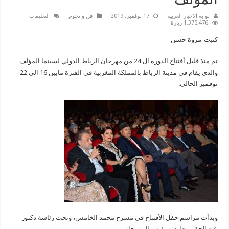
المؤلف
على
بوابة الاخبار العربية
17 نوفمبر، 2019
فن و نجوم
التعليقات
شاهد..الجوكر
1,375,476 زيارة
وووفاء
عامر
كتبت-مروة حسن
في
حفل
إفتتاح
تم منذ قليل أفتتاح الدورة ال 24 من مهرجان الرباط الدولي لسينما المؤلف
مهرجان
الرباط
والذي يقام في مدينة الرباط بالمملكة المغربية في الفترة مابين 16 الي 22
الدولي
لسينما
نوفمبر الحالي.
المؤلف
مغلقة
وبدأت مراسم حفل اﻷفتتاح في مسرح محمد الخامس، وتحت رئاسة دكتور
عبد الحق منطرش رئيس المهرجان.