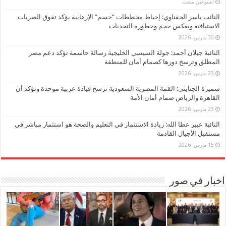
‏أسبوعين مضت
النائب ياسر الحفناوي: إحباط مخططات “حسم” الإرهابية يؤكد تفوق الضربات
الاستباقية ويعكس حجم وخطورة التحديات
30 مارس، 2026
النائبة جيلان أحمد: جولة السيسي الخليجية رسالة حاسمة تؤكد دعم مصر
المطلق وترسخ دورها كصمام أمان للمنطقة
23 مارس، 2026
سميرة الجنايني: القمة المصرية السعودية ترسخ قيادة عربية موحدة وتؤكد أن
القاهرة والرياض صمام أمان الأمة
23 مارس، 2026
النائبة عبير عطا الله: زيادة الاستثمار في التعليم والصحة هو استثمار مباشر في
مستقبل الأجيال القادمة
15 مارس، 2026
اخبار في صور