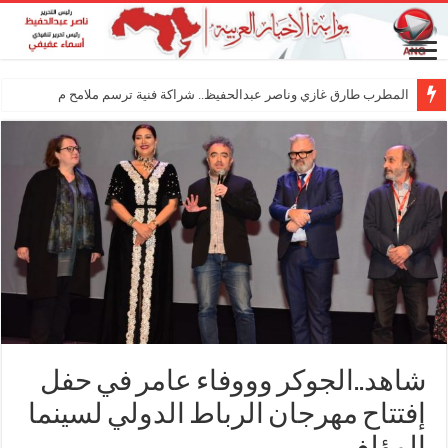
المطرب طارق غازي وناصر عبدالحفيظ.. شراكة فنية ترسم ملامح مستقبل الكليب الغ
شاهد..الجوكر وووفاء عامر في حفل
إفتتاح مهرجان الرباط الدولي لسينما