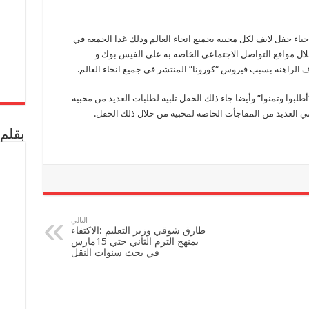
رامي
عياش
يطرح
إعلان
حياء حفل لايف لكل محبيه بجميع انحاء العالم وذلك غدا الجمعه في
حفله
“اطلبوا
ال مواقع التواصل الاجتماعي الخاصه به علي الفيس بوك و
وتمنوا”
لايف
 الراهنه بسبب فيروس “كورونا” المنتشر في جميع انحاء العالم.
لمحبيه
غدا
علي
بوا وتمنوا” وأيضا جاء ذلك الحفل تلبيه لطلبات العديد من محبيه
وسائل
التواصل
مي العديد من المفاجأت الخاصه لمحبيه من خلال ذلك الحفل.
الإجتماعي
الخاصه
بقلم 
به
مغلقة
التالي
طارق شوقي وزير التعليم :الاكتفاء
بمنهج الترم الثاني حتي 15مارس
في بحث سنوات النقل