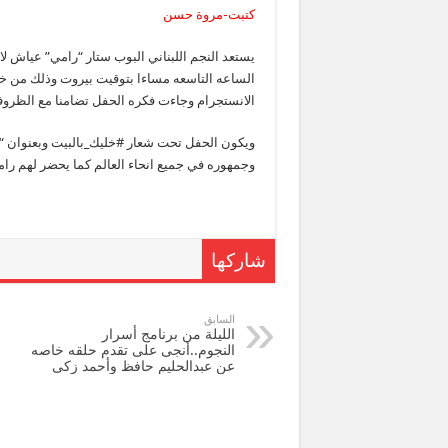
كتبت-مروة حسن
يستعد النجم اللبناني البوب ستار “رامي” عياش لا
الساعه التاسعه مساءا بتوقيت بيروت وذلك من خل
الانستجرام وجاءت فكره الحفل تضامنا مع الظروف
ويكون الحفل تحت شعار #خليك_بالبيت وبعنوان “أطل
وجمهوره في جميع انحاء العالم كما يحضر لهم را
شاركها
السابق
الليلة من برنامج أسرار
النجوم..أنجى على تقدم حلقه خاصه
عن عبدالحليم حافظ وأحمد زكى