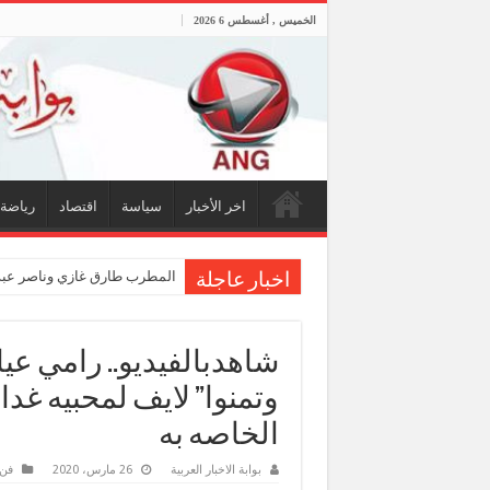
الخميس , أغسطس 6 2026
اخر الأخبار
سياسة
اقتصاد
رياضة
المطرب طارق غازي وناصر عبدا
اخبار عاجلة
شاهدبالفيديو.. رامي عي
وتمنوا” لايف لمحبيه غد
الخاصه به
بوابة الاخبار العربية
26 مارس، 2020
فن 