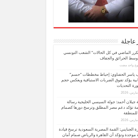
 عاجلة
كرر الماضي في كل الحالات” الشعب التونسي
 وسط الحرائق والجفاف
بوع واحد مضت
ب ياسر الحفناوي: إحباط مخططات “حسم”
ابية يؤكد تفوق الضربات الاستباقية ويعكس حجم
ة التحديات
بة جيلان أحمد: جولة السيسي الخليجية رسالة
ة تؤكد دعم مصر المطلق وترسخ دورها كصمام
للمنطقة
 الجنايني: القمة المصرية السعودية ترسخ قيادة
 موحدة وتؤكد أن القاهرة والرياض صمام أمان