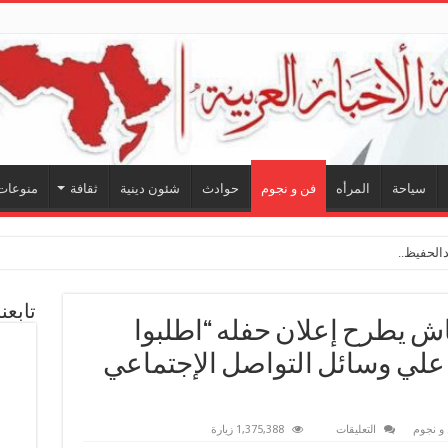
سياحة
المرأه
فن و نجوم
حوادث
شئون دينية
ثقافة
منوعات
لحفيظ.. شراكة فنية ترسم
تابعن
اش يطرح إعلان حفله “اطلبوا
ا علي وسائل التواصل الإجتماعي
على
و نجوم
التعليقات
1,375,388 زيارة
شاهدبالفيديو..