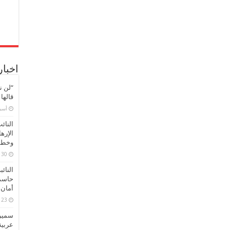
اخبار
“لن ن
قالها
‏أس
النائ
الإره
وخطور
30 مارس، 2026
النائ
حاسم
أمان 
23 مارس، 2026
سميرة
عربية