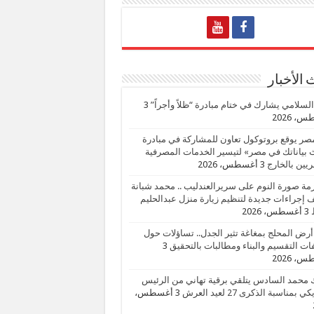
الأخبار
السلامي يشارك في ختام مبادرة “ظلاً وأجراً”
3
، 2026
صر يوقع بروتوكول تعاون للمشاركة في مبادرة
بياناتك في مصر» لتيسير الخدمات المصرفية
يين بالخارج
3 أغسطس، 2026
زمة صورة النوم على سريرالعندليب .. محمد شبانة
إجراءات جديدة لتنظيم زيارة منزل عبدالحليم
3 أغسطس، 2026
أرض المحلج بمغاغة تثير الجدل.. تساؤلات حول
ات التقسيم والبناء ومطالبات بالتحقيق
3
، 2026
 محمد السادس يتلقي برقية تهاني من الرئيس
ي بمناسبة الذكرى 27 لعيد العرش
3 أغسطس،