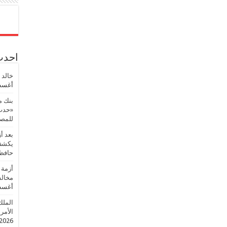
احدث 
خالد 
أغسطس
بنك م
«حدث 
للمصر
بعد أ
يكشف 
حافظ
أزمة 
مخالف
أغسطس
الملك
الأمريك
2026