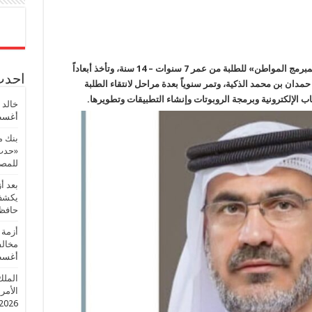
ومن بعدها جاءت المبادرة الثالثة، وهي «برنامج المبرمج المواطن» للطلبة من عمر 7 سنوات – 14 سنة، وتأخذ أبعاداً
احدث 
حمدان بن محمد الذكية، وتمر سنوياً بعدة مراحل لانتقاء الطلبة
ب الإلكترونية وبرمجة الروبوتات وإنشاء التطبيقات وتطويرها.
خالد 
أغسطس
بنك م
«حدث 
للمصر
بعد أ
يكشف 
حافظ
أزمة 
مخالف
أغسطس
الملك
الأمريك
2026