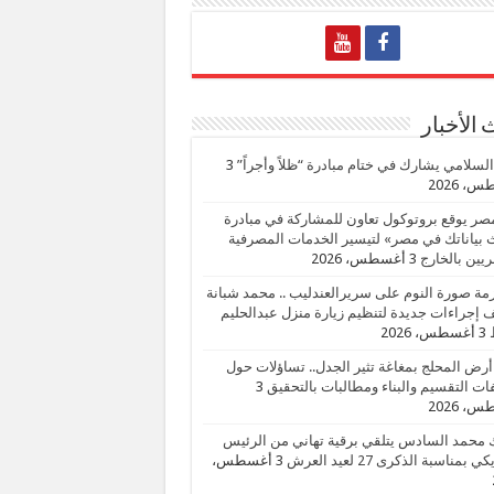
الأخبار
السلامي يشارك في ختام مبادرة “ظلاً وأجراً”
3
، 2026
صر يوقع بروتوكول تعاون للمشاركة في مبادرة
بياناتك في مصر» لتيسير الخدمات المصرفية
يين بالخارج
3 أغسطس، 2026
زمة صورة النوم على سريرالعندليب .. محمد شبانة
إجراءات جديدة لتنظيم زيارة منزل عبدالحليم
3 أغسطس، 2026
أرض المحلج بمغاغة تثير الجدل.. تساؤلات حول
ات التقسيم والبناء ومطالبات بالتحقيق
3
، 2026
 محمد السادس يتلقي برقية تهاني من الرئيس
ي بمناسبة الذكرى 27 لعيد العرش
3 أغسطس،