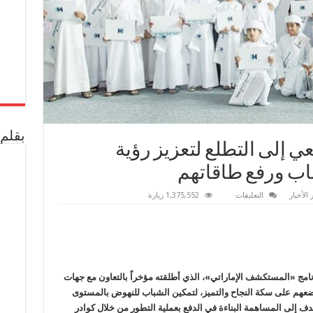
بقلم 
 إلى التطلع لتعزيز رؤية
باب ورفع طاقاتهم
على
 الأخبار
التعليقات
1,375,552 زيارة
سيف
الجابري
يؤكد
السعي
إلى
التطلع
لتعزيز
رؤية
الإمارات
نامج «المستكشف الإماراتي»، الذي أطلقته مؤخراً بالتعاون مع جهات
في
ضعهم على سكة النجاح والتميز، لتمكين الشباب للنهوض بالمستوى
تحفيز
الشباب
وتهدف إلى المساهمة البناءة في الدفع بعملية التطور من خلال كوادر
ورفع