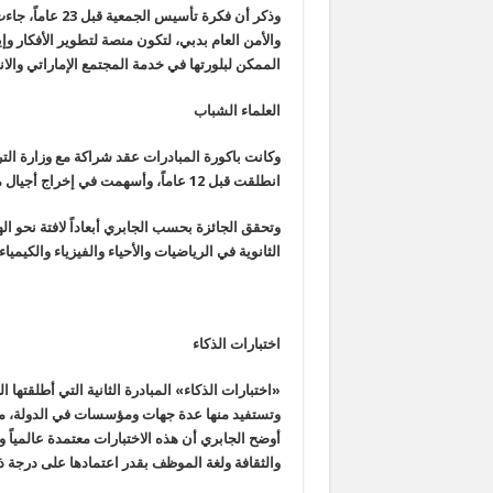
وذكر أن فكرة تأ
والأمن العام بدبي، لتكون منصة لتطوير الأفكار و
الممكن لبلورتها في خدمة المجتمع الإماراتي وال
العلماء الشباب
وكانت باكورة المبادرات عقد شراكة مع وزارة التر
انطلقت قبل 12 عاماً، وأسهمت في إخراج أجيال من الكوادر البارزة مع أكثر من 440 طالباً موهوباً.
الثانوية في الرياضيات والأحياء والفيزياء والكيمي
اختبارات الذكاء
«اختبارات الذكاء» المبادرة الثانية التي أطلقته
وتستفيد منها عدة جهات ومؤسسات في الدولة، ما
أوضح الجابري أن هذه الاختبارات معتمدة عالمياً 
والثقافة ولغة الموظف بقدر اعتمادها على درجة ذ