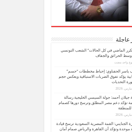
 عاجلة
كرر الماضي في كل الحالات” الشعب التونسي
 وسط الحرائق والجفاف
بوع واحد مضت
ب ياسر الحفناوي: إحباط مخططات “حسم”
ابية يؤكد تفوق الضربات الاستباقية ويعكس حجم
ة التحديات
بة جيلان أحمد: جولة السيسي الخليجية رسالة
ة تؤكد دعم مصر المطلق وترسخ دورها كصمام
للمنطقة
 الجنايني: القمة المصرية السعودية ترسخ قيادة
 موحدة وتؤكد أن القاهرة والرياض صمام أمان