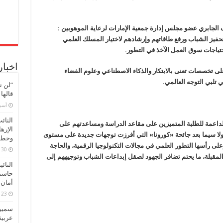
طاقاتهم
مغلقة
 الجابري عضو مجلس إدارة جمعية الإمارات لرعاية الموهوبين :
 تحفيز الشباب ورفع طاقاتهم وإرشادهم لاختيار المسلك العلمي
حتياجات سوق العمل الآخذ في التطور.
اخبار
على تخصصات تعنى بالابتكار والذكاء الاصطناعي وعلوم الفضاء
 تلبي التوجه العالمي.
“لن ن
قالها
‏أس
النائ
لداعمة للطلبة المتميزين على مقاعد الدراسة ومساعدتهم على
الإره
 ولا سيما بعد جائحة «كورونا» التي أفرزت توجهات جديدة على مستوى
وخطور
 وعلى رأسها التطور العلمي في مجالات التكنولوجيا الرقمية، والحاجة
30 مارس، 2026
لمقبلة، ما يحتم تضافر الجهود لصقل إبداعات الشباب وتوجيههم إلى
النائ
حاسم
أمان 
23 مارس، 2026
سميرة
عربية