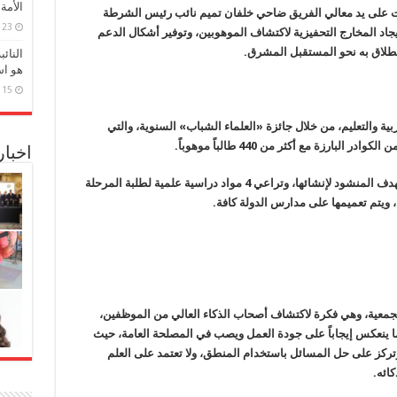
الأمة
سيس الجمعية قبل 23 عاماً، جاءت على يد معالي الفريق ضاحي خلفان تميم نائب رئيس الشرطة
23 مارس، 2026
إيجاد المخارج التحفيزية لاكتشاف الموهوبين، وتوفير أشكال الدعم
انطلاق به نحو المستقبل المشرق.
النائ
هو اس
15 مارس، 2026
بية والتعليم، من خلال جائزة «العلماء الشباب» السنوية، والتي
اخبا
وتحقق الجائزة بحسب الجابري أبعاداً لافتة نحو الهدف المنشود لإنشائها، وتراعي 4 مواد دراسية علمية لطلبة المرحلة
اء، ويتم تعميمها على مدارس الدولة كافة.
ا الجمعية، وهي فكرة لاكتشاف أصحاب الذكاء العالي من الموظفين،
 ينعكس إيجاباً على جودة العمل ويصب في المصلحة العامة، حيث
وتركز على حل المسائل باستخدام المنطق، ولا تعتمد على العلم
كائه.