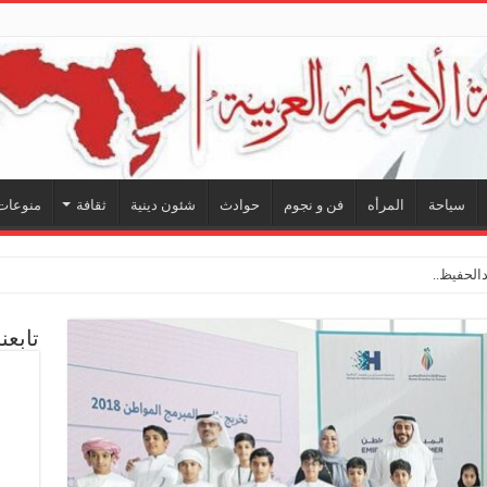
سياحة
المرأه
فن و نجوم
حوادث
شئون دينية
ثقافة
منوعات
لحفيظ.. شراكة فنية ترسم
تابعن