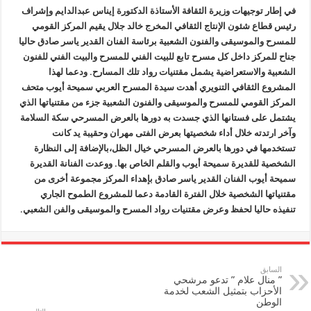
والموسيقى
والفنون
في إطار توجيهات وزيرة الثقافة الأستاذة الدكتورة إيناس عبدالدايم وإشراف
الشعبية
رئيس قطاع شئون الإنتاج الثقافي المخرج خالد جلال يقيم المركز القومي
مغلقة
للمسرح والموسيقى والفنون الشعبية برئاسة الفنان القدير ياسر صادق حاليا
جناح للمركز داخل كل مسرح تابع للبيت الفني للمسرح والبيت الفني للفنون
الشعبية والاستعراضية يشمل مقتنيات رواد تلك المسارح. ودعما لهذا
المشروع الثقافي التنويري أهدت سيدة المسرح العربي سميحة أيوب متحف
المركز القومي للمسرح والموسيقى والفنون الشعبية جزء من مقتنياتها الذي
يشتمل على فستانها الذي جسدت به دورها بالعرض المسرحي سكة السلامة
وآخر ارتدته خلال أداء شخصيتها بعرض الفتى مهران وحقيبة يد كانت
تستخدمها في دورها بالعرض المسرحي خيال الظل،بالإضافة إلى النظارة
الشخصية للقديرة سميحة أيوب والقلم الخاص بها. ووعدت الفنانة القديرة
سميحة أيوب الفنان القدير ياسر صادق بإهداء المركز مجموعة أخرى من
مقتنياتها الشخصية خلال الفترة القادمة دعما للمشروع الطموح الجاري
تنفيذه حاليا لحفظ وعرض مقتنيات رواد المسرح والموسيقى والفن الشعبي.
السابق
” منال علام ” تدعو مرشحي
الأحزاب بتمثيل الشعب لخدمة
الوطن