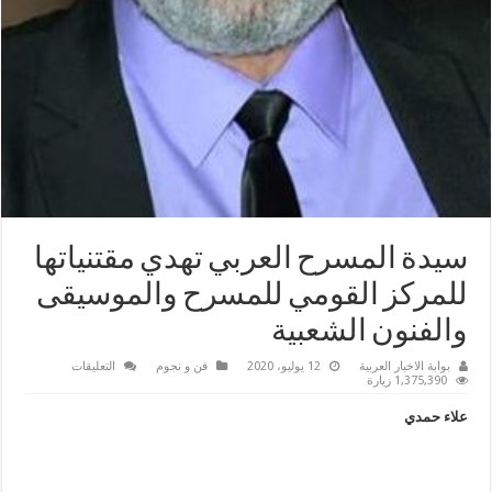
سيدة المسرح العربي تهدي مقتنياتها
للمركز القومي للمسرح والموسيقى
والفنون الشعبية
على
بوابة الاخبار العربية
12 يوليو، 2020
فن و نجوم
التعليقات
سيدة
1,375,390 زيارة
المسرح
العربي
علاء حمدي
تهدي
مقتنياتها
للمركز
القومي
للمسرح