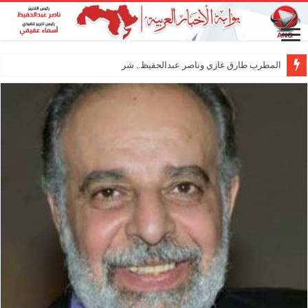
المطرب طارق غازي وناصر عبدالحفيظ.. شراكة فنية تر