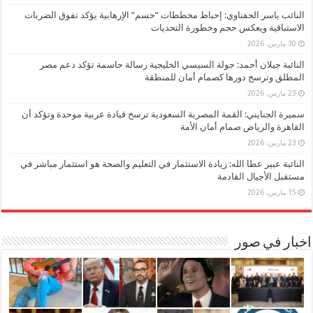
النائب ياسر الحفناوي: إحباط مخططات “حسم” الإرهابية يؤكد تفوق الضربات
الاستباقية ويعكس حجم وخطورة التحديات
30 مارس، 2026
النائبة جيلان أحمد: جولة السيسي الخليجية رسالة حاسمة تؤكد دعم مصر
المطلق وترسخ دورها كصمام أمان للمنطقة
23 مارس، 2026
سميرة الجنايني: القمة المصرية السعودية ترسخ قيادة عربية موحدة وتؤكد أن
القاهرة والرياض صمام أمان الأمة
23 مارس، 2026
النائبة عبير عطا الله: زيادة الاستثمار في التعليم والصحة هو استثمار مباشر في
مستقبل الأجيال القادمة
15 مارس، 2026
اخبار في صور