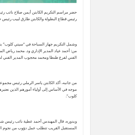
حضر مراسم التكريم الكابتن أيمن صلاح نائب رئ
رئيس قطاع البطولة والكابتن طارق لبيب رئيس جه
وشمل التكريم جهاز السباحة في “سيتي كلوب” بقي
من: أحمد عياد المدير الإداري ود. محمد رياض ال
الفني لفرع طنطا ومحمد محجوب المدير الفني لفر
من جانبه، أكد الكابتن ياسر الرملي رئيس مجموع
موجه في الأساس إلى أولياء أمورهم الذين نعتبر
كلوب”.
وبدوره، قال المهندس أحمد عطية نائب رئيس شرك
المستقبل القريب تتطلب عمل دؤوب من نجوم الم