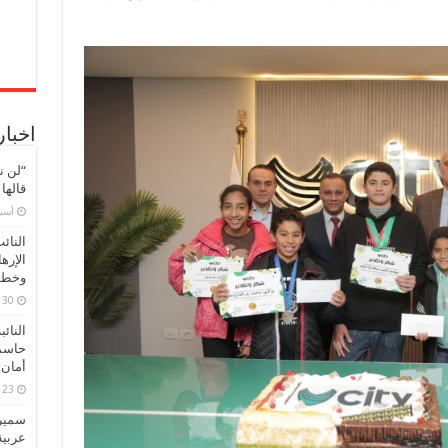
اخبار
“لن ن
قالها
‏أس
النائ
الإره
وخطور
30 مارس، 2026
النائ
حاسم
أمان 
23 مارس، 2026
سميرة
عربية