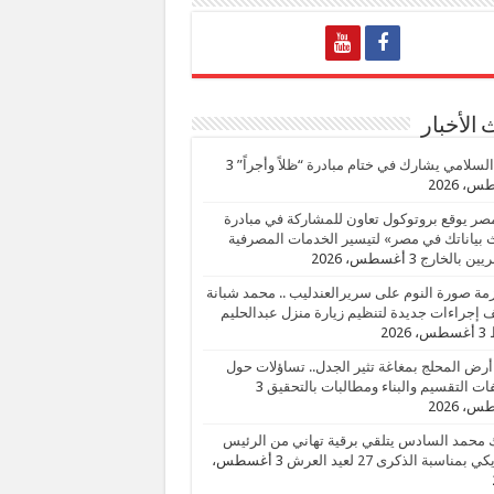
الأخبار
السلامي يشارك في ختام مبادرة “ظلاً وأجراً”
3
، 2026
صر يوقع بروتوكول تعاون للمشاركة في مبادرة
بياناتك في مصر» لتيسير الخدمات المصرفية
يين بالخارج
3 أغسطس، 2026
زمة صورة النوم على سريرالعندليب .. محمد شبانة
إجراءات جديدة لتنظيم زيارة منزل عبدالحليم
3 أغسطس، 2026
أرض المحلج بمغاغة تثير الجدل.. تساؤلات حول
ات التقسيم والبناء ومطالبات بالتحقيق
3
، 2026
 محمد السادس يتلقي برقية تهاني من الرئيس
ي بمناسبة الذكرى 27 لعيد العرش
3 أغسطس،