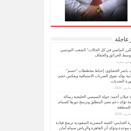
 عاجلة
كرر الماضي في كل الحالات” الشعب التونسي
 وسط الحرائق والجفاف
بوعين مضت
ب ياسر الحفناوي: إحباط مخططات “حسم”
ابية يؤكد تفوق الضربات الاستباقية ويعكس حجم
ة التحديات
بة جيلان أحمد: جولة السيسي الخليجية رسالة
ة تؤكد دعم مصر المطلق وترسخ دورها كصمام
للمنطقة
 الجنايني: القمة المصرية السعودية ترسخ قيادة
 موحدة وتؤكد أن القاهرة والرياض صمام أمان