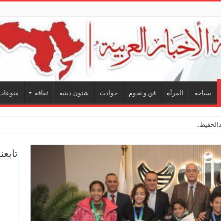
سياحة
المرأه
فن و نجوم
حوادث
شئون دينية
ثقافة
منوعات
لحفيظ.. شراكة فنية ترسم ملامح مستقبل
تابعن