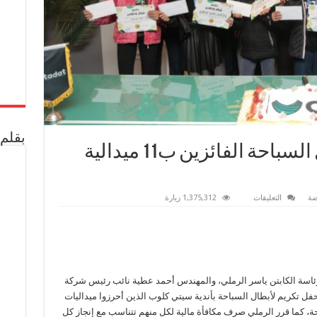
بقلم 
سيتي كلوب يكرّم أبطال السباحة الفائزين ب11 ميدالية
على
ضة
التعليقات
1,375,312 زيارة
سيتي
كلوب
يكرّم
أبطال
السباحة
الفائزين
ب11
ميدالية
في
سة الكابتن ياسر الرملي، والمهندس أحمد عطية نائب رئيس شركة
بطولة
حفل تكريم لأبطال السباحة بأندية سيتي كلوب الذين أحرزوا ميداليات
الجيزة
مغلقة
ة، كما قرر الرملي صرف مكافأة مالية لكل منهم تتناسب مع إنجاز كل