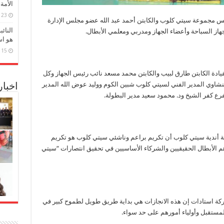
الأمة
23 مارس، 2026
يس مجموعة سيتي كلوب والكابتن أحمد عبد الله عضو مجلس الإدارة
النائ
از السباحة وأعضاء الجهاز ومدربي ومعلمي الأبطال.
هو اس
15 مارس، 2026
ادة الكابتن طارق لبيب والكابتن محمد مسعد نائب رئيس الجهاز وكل
منشاوي المدير الفني لسيتي كلوب شبين الكوم ووليد عوض الله المدير
اخبا
ع كفر الشيخ ود. محمود سعيد مدير البطولة.
ة أندية سيتي كلوب أن تكريم براعم وناشئي سيتي كلوب هو تكريم
هم الأبطال الحقيقيين والشركاء الأساسيين في تحقيق انتصارات “سيتي
ة استادات إن هذه الانجازات هي بداية طريق طويل لطموح كبير في
ستقبل وأولياء أمورهم على حد سواء.