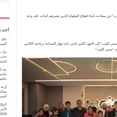
 عن سعادته بأبناء قطاع البطولة الذين يعتبرهم أبناءه، على وعد
احدث 
خالد 
تي كلوب” إلى الجهد الكبير الذي بذله جهاز السباحة برئاسة الكابتن
أغسطس
م “سيتي كلوب”.
بنك م
«حدث 
للمصر
بعد أ
يكشف 
حافظ
أزمة 
مخالف
أغسطس
الملك
الأمريك
2026