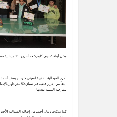
وكان أبناء “سيتي كلوب” قد أحرزوا 11 ميدالية متنوعة منها ذهبية وخمسة فضيات و4 ميداليات برونزية.
للمرحلة السنية نفسها.
كما تمكنت ريتال أحمد من إضافة الميدالية الأخي