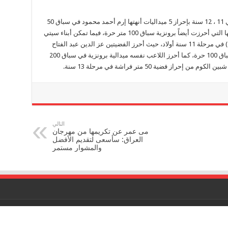
كما اختتم منتخب “سيتي كلوب” منافسات مرحلتي 11 ، 12 سنة بإحراز 5 ميداليات أنهتها إرم أحمد محمود في سباق 50
متر حرة بنات، لتكون الميدالية الثانية للاعبة نفسها التي أحرزت أيضاً برونزية سباق 100 متر حرة، فيما تمكن أبناء سيتي
كلوب من إحراز ثلاثة ميداليات ( فضيتين وبرونزية ) في مرحلة 11 سنة أولاد، حيث أحرز الفضيتين عز الدين عبد الفتاح
في سباق 50 متر ظهر ، وحمزة أحمد غرابة في سباق 100 حرة، كما أحرز اللاعب نفسه ميدالية برونزية في سباق 200
 فضية 50 متر فراشة في مرحلة 13 سنة.
التالي
مى عمر عن تكريمها من مهرجان
العراق: سأسعى لتقديم الأفضل
والمشوار مستمر