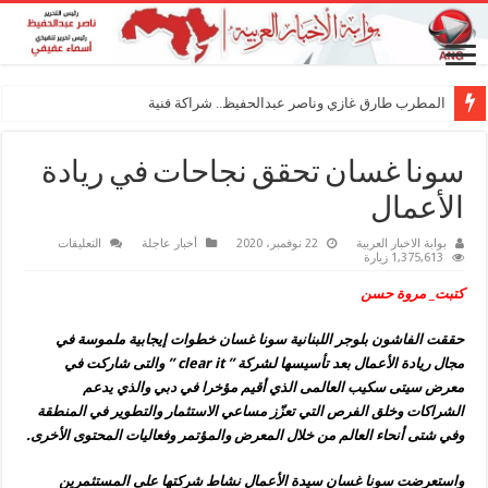
المطرب طارق غازي وناصر عبدالحفيظ.. شراكة فنية ترسم ملامح مستقبل ا
سونا غسان تحقق نجاحات في ريادة
الأعمال
على
بوابة الاخبار العربية
22 نوفمبر، 2020
أخبار عاجلة
التعليقات
سونا
1,375,613 زيارة
غسان
تحقق
كتبت_ مروة حسن
نجاحات
في
ريادة
حققت الفاشون بلوجر اللبنانية سونا غسان خطوات إيجابية ملموسة في
الأعمال
مغلقة
مجال ريادة الأعمال بعد تأسيسها لشركة ” clear it ” والتى شاركت في
معرض سيتى سكيب العالمى الذي أقيم مؤخرا في دبي والذي يدعم
الشراكات وخلق الفرص التي تعزّز مساعي الاستثمار والتطوير في المنطقة
وفي شتى أنحاء العالم من خلال المعرض والمؤتمر وفعاليات المحتوى الأخرى.
واستعرضت سونا غسان سيدة الأعمال نشاط شركتها على المستثمرين