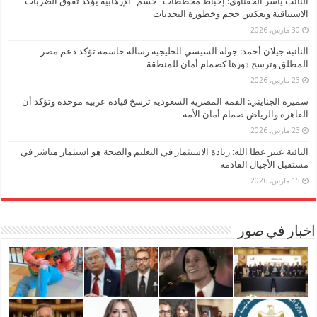
النائب ياسر الحفناوي: إحباط مخططات “حسم” الإرهابية يؤكد تفوق الضربات
الاستباقية ويعكس حجم وخطورة التحديات
30 مارس، 2026
النائبة جيلان أحمد: جولة السيسي الخليجية رسالة حاسمة تؤكد دعم مصر
المطلق وترسخ دورها كصمام أمان للمنطقة
23 مارس، 2026
سميرة الجنايني: القمة المصرية السعودية ترسخ قيادة عربية موحدة وتؤكد أن
القاهرة والرياض صمام أمان الأمة
23 مارس، 2026
النائبة عبير عطا الله: زيادة الاستثمار في التعليم والصحة هو استثمار مباشر في
مستقبل الأجيال القادمة
15 مارس، 2026
اخبار في صور