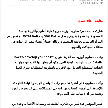
سلوى
1,375,389 زيارة
أبوزيد
:
كيفية
تطوير
المهارات
متابعة – علاء حمدي
لمواكبة
سوق
العمل
شاركت المحاضرة سلوى أبوزيد، خريجة كلية العلوم والتربية بجامعة
مغلقة
المنصورة، والعضوة بفريق جوجل GDG Delta و WTM Delta، بمؤتمر يوم
المرأة العالمي، بجامعة المنصورة، وذلك إحتفاءاً بنساء مصر الرائدات في
مختلف المجالات والعلوم.
وقدمت سلوى أبوزيد، محاضرة بعنوان “How to develop your soft
skills”، حيث تناولت الكيفية التي يمكن أن يطور بها الفرد من مهاراته
الحياتية ليستطيع التعامل مع الآخرين، ولتطويعه لمتطلبات سوق العمل
الجديدة.
وأكدت سلوى، على أهمية تعلم مهارات التواصل الجيد، والقيادة الناجحة،
بالإضافة إلى أهمية إكتساب مهارات حل المشكلات التي قد تعترض الفرد
وتعيقه من أداء مهامه على أكمل وجه.
حضر المؤتمر عدد كبير من دكاترة الجامعات، وسيدات الأعمال، وعدد من