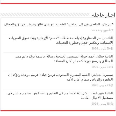
اخبار عاجلة
“لن نكرر الماضي في كل الحالات” الشعب التونسي قالها وسط الحرائق والجفاف
‏أسبوع واحد مضت
النائب ياسر الحفناوي: إحباط مخططات “حسم” الإرهابية يؤكد تفوق الضربات
الاستباقية ويعكس حجم وخطورة التحديات
30 مارس، 2026
النائبة جيلان أحمد: جولة السيسي الخليجية رسالة حاسمة تؤكد دعم مصر
المطلق وترسخ دورها كصمام أمان للمنطقة
23 مارس، 2026
سميرة الجنايني: القمة المصرية السعودية ترسخ قيادة عربية موحدة وتؤكد أن
القاهرة والرياض صمام أمان الأمة
23 مارس، 2026
النائبة عبير عطا الله: زيادة الاستثمار في التعليم والصحة هو استثمار مباشر في
مستقبل الأجيال القادمة
15 مارس، 2026