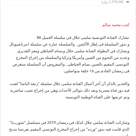
سلمى
1,375,542 زيارة
جلال”
رئيسة
مافيا
فى
“العميل
كتب-محمد سالم
86”
مغلقة
تشارك الفنانة التونسية سلمى جلال فى سلسلة العميل 86
و تدور السلسلة فى إطار الأكشن . والسلسله عبارة عن سلسلة انترناشيونال
ويشارك في البطولة الفنانة سلمى جلال وبسام الخياطي ومعز الڨديري
وعديد من النجوم من الصين وأمريكا وتركيا والسلسله من إخراج المخرج
التونسى المقيم بالصين بسام الخياطى . والمفروض أن السلسلة ستعرض
فى رمضان القادم من ١٥ حلقة متواصلين.
والجدير بالذكر أن آخر أعمال الفنانة سلمى جلال سلسلة “زنقة الباشا” لعبت
فيه دور فتاة مصرية وبعد ذلك تتوالى الأحداث وهي من إخراج نجيب مناصرية
وتم عرضها على القناة الوطنية التونسية.
وشاركت الفنانة سلمى جلال كذلك في رمضان 2019 في مسلسل “شورب2”
الذي قامت فيه بدور “ورده” من إخراج المخرج التونسي المقيم بفرنسا مديح
بلعيد