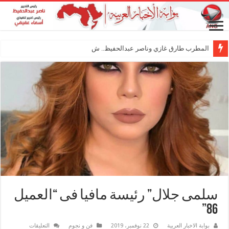
المطرب طارق غازي وناصر عبدالحفيظ.. شراكة فنية
سلمى جلال” رئيسة مافيا فى “العميل
86”
على
بوابة الاخبار العربية
22 نوفمبر، 2019
فن و نجوم
التعليقات