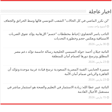
اخبار عاجلة
“لن نكرر الماضي في كل الحالات” الشعب التونسي قالها وسط الحرائق والجفاف
‏أسبوع واحد مضت
النائب ياسر الحفناوي: إحباط مخططات “حسم” الإرهابية يؤكد تفوق الضربات
الاستباقية ويعكس حجم وخطورة التحديات
30 مارس، 2026
النائبة جيلان أحمد: جولة السيسي الخليجية رسالة حاسمة تؤكد دعم مصر
المطلق وترسخ دورها كصمام أمان للمنطقة
23 مارس، 2026
سميرة الجنايني: القمة المصرية السعودية ترسخ قيادة عربية موحدة وتؤكد أن
القاهرة والرياض صمام أمان الأمة
23 مارس، 2026
النائبة عبير عطا الله: زيادة الاستثمار في التعليم والصحة هو استثمار مباشر في
مستقبل الأجيال القادمة
15 مارس، 2026