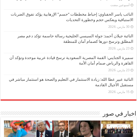
‏أسبوعين مضت
النائب ياسر الحفناوي: إحباط مخططات “حسم” الإرهابية يؤكد تفوق الضربات
الاستباقية ويعكس حجم وخطورة التحديات
30 مارس، 2026
النائبة جيلان أحمد: جولة السيسي الخليجية رسالة حاسمة تؤكد دعم مصر
المطلق وترسخ دورها كصمام أمان للمنطقة
23 مارس، 2026
سميرة الجنايني: القمة المصرية السعودية ترسخ قيادة عربية موحدة وتؤكد أن
القاهرة والرياض صمام أمان الأمة
23 مارس، 2026
النائبة عبير عطا الله: زيادة الاستثمار في التعليم والصحة هو استثمار مباشر في
مستقبل الأجيال القادمة
15 مارس، 2026
اخبار في صور