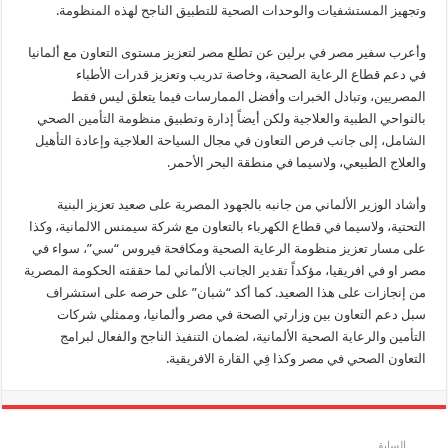
وتجهيز المستشفيات والوحدات الصحية للتطبيق الناجح لهذه المنظومة.
وأعرب سفير مصر في برلين عن تطلع مصر لتعزيز مستوى التعاون مع ألمانيا
في دعم قطاع الرعاية الصحية، وخاصة تدريب وتعزيز قدرات الأطباء
المصريين، وتبادل الخبرات وأفضل الممارسات فيما يتعلق ليس فقط
بالنواحي الطبية والعلاجية ولكن أيضاً إدارة وتطبيق منظومة التأمين الصحي
الشامل، إلى جانب فرص التعاون في مجال السياحة العلاجية وإعادة التأهيل
والعلاج الطبيعي، ولاسيما في منطقة البحر الأحمر.
وأشاد الوزير الألماني من جانبه بالجهود المصرية على صعيد تعزيز البنية
التحتية، ولاسيما في قطاع الكهرباء بالتعاون مع شركة سيمنس الالمانية، وكذا
على مسار تعزيز منظومة الرعاية الصحية ومكافحة فيروس “سي”، سواء في
مصر او في افريقيا، مؤكداً تقدير الجانب الألماني لما حققته الحكومة المصرية
من إنجازات على هذا الصعيد. كما أكد “شبان” على حرصه على استشراف
سبل دعم التعاون بين وزارتي الصحة في مصر وألمانيا، وممثلي شركات
التأمين والرعاية الصحية الألمانية، لضمان التنفيذ الناجح والفعال لبرامج
التعاون الصحي في مصر وكذا فِي القارة الافريقية.
السابق