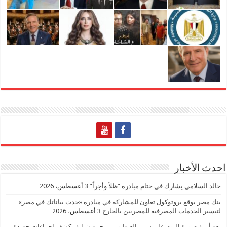
احدث الأخبار
خالد السلامي يشارك في ختام مبادرة “ظلاً وأجراً”
3 أغسطس، 2026
بنك مصر يوقع بروتوكول تعاون للمشاركة في مبادرة «حدث بياناتك في مصر»
لتيسير الخدمات المصرفية للمصريين بالخارج
3 أغسطس، 2026
بعد أزمة صورة النوم على سريرالعندليب .. محمد شبانة يكشف إجراءات جديدة