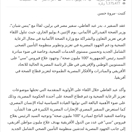
سفير
1,375,477 زيارة
مصر
لدي
كتبت -مروة حسن
برلين
يلتقي
مع
عقد السفير د. بدر عبد العاطي، سفير مصر في برلين، لقاءً مع “ينس شبان”،
مع
وزير
وزير الصحة الفيدرالي الألماني، يوم الإثنين ٨ يوليو الجاري، حيث تناول اللقاء
الصحة
الألماني
فرص تعزيز التعاون والشراكة مع وزارة الصحة الألمانية في مجال الرعاية
مغلقة
الصحية ودعم الجهود المصرية في تعزيز وتطوير منظومة التأمين الصحى
الشامل الجديد وتحسين مستوى الخدمات الصحية، وخاصة في ضوء مبادرة
السيد رئيس الجمهورية “100 مليون صحة”، وجهود علاج فيروس “سي” على
المستويين الوطني والإفريقي في ظل الرئاسة المصرية الحالية للاتحاد
الأفريقي والمبادرات والأفكار المصرية الطموحة لتعزيز قطاع الصحة في
أفريقيا.
وأكد عبد العاطي خلال اللقاء على الأولوية المتقدمة التي تحتلها موضوعات
تعزيز الرعاية الصحية ودعم قطاع الصحة على أجندة الحكومة المصرية، وذلك
على ضوء الأهمية البالغة التي توليها القيادة السياسية لبناء الإنسان المصري.
كما استعرض السفير المصري الإنجازات المصرية الكبيرة في هذا الشأن،
وخاصة التنفيذ الناجح لمبادرة “100 مليون صحة” وتوجيه السيد الرئيس بعلاج
فيروس “سي” في عدد من الدول الأفريقية بهدف علاج مليون مواطن أفريقي،
إلى جانب الجهود المصرية لتدشين منظومة التأمين الصحي الشامل الجديد