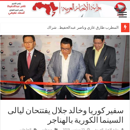
المطرب طارق غازي وناصر عبدالحفيظ.. شراكة فنية ترسم مل
سفير كوريا وخالد جلال يفتتحان ليالى
السينما الكورية بالهناجر
على
بوابة الاخبار العربية
15 سبتمبر، 2019
منوعات
التعليقات