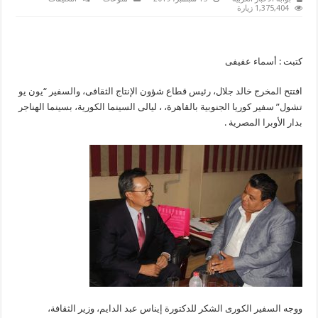
سفير
1,375,404 زيارة
كوريا
وخالد
جلال
يفتتحان
ليالى
كتبت : أسماء عفيفى
السينما
الكورية
بالهناجر
مغلقة
افتتح المخرج خالد جلال، رئيس قطاع شؤون الإنتاج الثقافى، والسفير “يون يو
تشول” سفير كوريا الجنوبية بالقاهرة، ، ليالى السينما الكورية، بسينما الهناجر
بدار الأوبرا المصرية .
ووجه السفير الكورى الشكر للدكتورة إيناس عبد الدايم، وزير الثقافة،