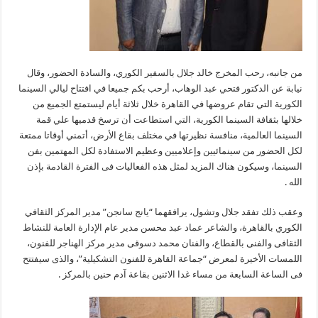
من جانبه، رحب المخرج خالد جلال بالسفير الكوري، والسادة الحضور، وقال
نيابة عن الدكتور فتحي عبد الوهاب، أرحب بكم جميعا في افتتاح ليالي السينما
الكورية التي تقام عروضها في القاهرة خلال ثلاثة أيام ليستمتع الجميع من
خلالها بثقافة السينما الكورية، التي استطاعت أن ترسخ قدميها علي قمة
السينما العالمية، منافسة نظيرتها في مختلف بقاع الأرض، أتمني أوقاتا ممتعة
لكل الحضور من سينمائيين وإعلاميين وعظيم الاستفادة لكل المهتمين بفن
السينما، وسيكون هناك المزيد لمثل هذه الفعاليات فى الفترة القادمة بإذن
الله .
وعقب ذلك تفقد جلال وتشول، يرافقهما “يانج سانجن” مدير المركز الثقافي
الكوري بالقاهرة، والشاعر عماد عبد محسن مدير عام الإدارة العامة للنشاط
الثقافى والفنى بالقطاع، والفنان محمد دسوقى مدير مركز الهناجر للفنون،
اللمسات الأخيرة لمعرض “جماعة القاهرة للفنون التشكيلية”، والذى سيفتتح
فى الساعة السابعة من مساء غدا الاثنين بقاعة آدم حنين بالمركز .