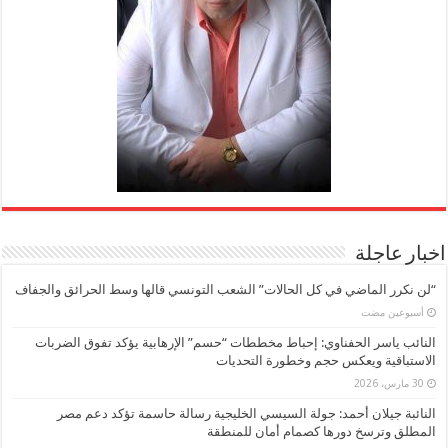
اخبار عاجلة
“لن نكرر الماضي في كل الحالات” الشعب التونسي قالها وسط الحرائق والجفاف
‏أسبوعين مضت
النائب ياسر الحفناوي: إحباط مخططات “حسم” الإرهابية يؤكد تفوق الضربات
الاستباقية ويعكس حجم وخطورة التحديات
30 مارس، 2026
النائبة جيلان أحمد: جولة السيسي الخليجية رسالة حاسمة تؤكد دعم مصر
المطلق وترسخ دورها كصمام أمان للمنطقة