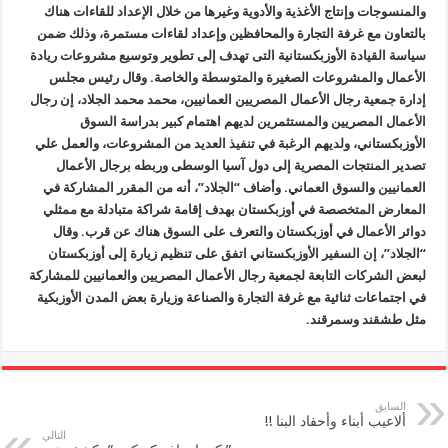
والمنسوجات وإنتاج الأغذية والأدوية وغيرها من خلال الإعداد للقاءات هناك
بالتعاون مع غرفة التجارة والمحافظين وإعداد لقاءات مستمرة، وذلك ضمن
سياسة القيادة الأوزبكستانية التى تهدف إلى تطوير وتوسيع مشروعات ريادة
الأعمال والمشروعات الصغيرة والمتوسطة والخاصة. وقال رئيس مجلس
إدارة جمعية رجال الأعمال المصريين العمانيين، محمد محمد الجلاد، إن رجال
الأعمال المصريين والمستثمرين لديهم اهتمام كبير بدراسة السوق
الأوزبكستاني، ولديهم الرغبة في تنفيذ العديد من المشروعات، والعمل علي
تصدير المنتجات المصرية إلى دول آسيا الوسطى وربطه برجال الأعمال
العمانيين والسوق العماني. وأضاف “الجلاد”، أنه من المقرر المشاركة في
المعارض المتخصصة في أوزبكستان بهدف إقامة شراكة متبادلة مع ممثلي
دوائر الأعمال في أوزبكستان والتعرف على السوق هناك عن قرب. وقال
“الجلاد”، إن السفير الأوزبكستاني اتفق على تنظيم زيارة إلى أوزبكستان
لبعض الشركات التابعة لجمعية رجال الأعمال المصريين والعمانيين للمشاركة
في اجتماعات ثنائية مع غرفة التجارة والصناعة وزيارة بعض المدن الأوزبكية
مثل طشقند وسمرقند.
السابق
ألاعيب أبناء وأحفاد البنا !!
التالي