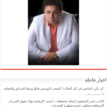
اخبار عاجلة
“لن نكرر الماضي في كل الحالات” الشعب التونسي قالها وسط الحرائق والجفاف
‏أسبوعين مضت
النائب ياسر الحفناوي: إحباط مخططات “حسم” الإرهابية يؤكد تفوق الضربات
الاستباقية ويعكس حجم وخطورة التحديات