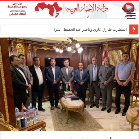
المطرب طارق غازي وناصر عبدالحفيظ.. شراكة فنية ت