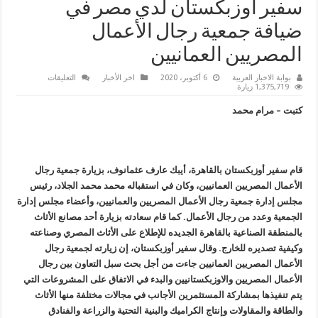
سفير أوزبكستان لدي مصر في
ضيافة جمعية رجال الأعمال
المصريين العمانيين
على
بوابة الاخبار العربية
6 أكتوبر، 2020
اخر الأخبار
التعليقات
سفير
1,375,719 زيارة
أوزبكستان
لدي
كتبت – مرام محمد
مصر
في
ضيافة
جمعية
رجال
الأعمال
قام سفير أوزبكستان بالقاهرة، أيبك عارف عثمانوف، بزيارة جمعية رجال
المصريين
العمانيين
الأعمال المصريين العمانيين، وكان في استقباله محمد محمد الجلاد، رئيس
مغلقة
مجلس إدارة جمعية رجال الأعمال المصريين والعمانيين، وأعضاء مجلس إدارة
الجمعية وعدد من رجال الأعمال. كما قام سعادته بزيارة أحد مصانع الأثاث
بالمنطقة الصناعية بالقاهرة الجديده للإطلاع على الأثاث المصري وصناعته
وكيفية تصديره للخارج. وقال سفير أوزبكستان، إن زيارته لجمعية رجال
الأعمال المصريين العمانيين جاءت من أجل بحث سبل التعاون بين رجال
الأعمال المصريين والاوزبكستانيين والبدء في الاتفاق على المشروعات التي
يتم تنفيذها بمشاركة المستثمرين الأجانب في مجالات مختلفة منها الأثاث
والطاقة والمقاولات وإنتاج الكراميك والبنية التحتية والزراعة والفنادق