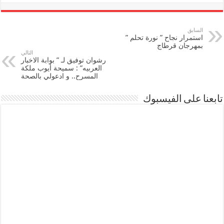
السابق
استمرار نجاح ” نورة تحلم ”
بمهرجان قرطاج
التالي
رشوان توفيق لـ ” بوابة الاخبار
العربيه” : سميحة أيوب ملكة
المسرح.. و ادعولي بالصحة
تابعنا على الفيسبوك