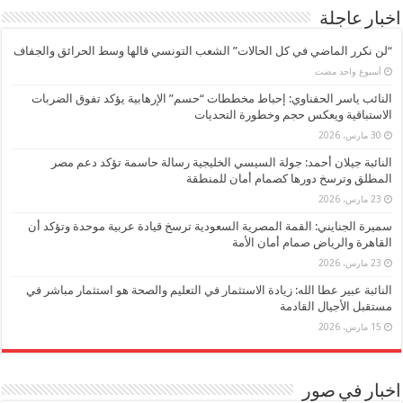
اخبار عاجلة
“لن نكرر الماضي في كل الحالات” الشعب التونسي قالها وسط الحرائق والجفاف
‏أسبوع واحد مضت
النائب ياسر الحفناوي: إحباط مخططات “حسم” الإرهابية يؤكد تفوق الضربات
الاستباقية ويعكس حجم وخطورة التحديات
30 مارس، 2026
النائبة جيلان أحمد: جولة السيسي الخليجية رسالة حاسمة تؤكد دعم مصر
المطلق وترسخ دورها كصمام أمان للمنطقة
23 مارس، 2026
سميرة الجنايني: القمة المصرية السعودية ترسخ قيادة عربية موحدة وتؤكد أن
القاهرة والرياض صمام أمان الأمة
23 مارس، 2026
النائبة عبير عطا الله: زيادة الاستثمار في التعليم والصحة هو استثمار مباشر في
مستقبل الأجيال القادمة
15 مارس، 2026
اخبار في صور