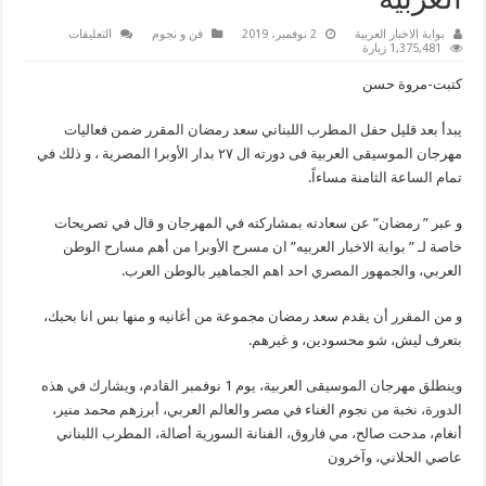
العربيه
على
بوابة الاخبار العربية
2 نوفمبر، 2019
فن و نجوم
التعليقات
سعد
1,375,481 زيارة
رمضان
لـ
كتبت-مروة حسن
”
بوابة
الاخبار
يبدأ بعد قليل حفل المطرب اللبناني سعد رمضان المقرر ضمن فعاليات
العربيه”
سعيد
مهرجان الموسيقى العربية فى دورته ال ٢٧ بدار الأوبرا المصرية ، و ذلك في
بمشاركتى
بمهرجان
تمام الساعة الثامنة مساءاً.
الموسيقى
العربيه
مغلقة
و عبر ” رمضان” عن سعادته بمشاركته في المهرجان و قال في تصريحات
خاصة لـ ” بوابة الاخبار العربيه” ان مسرح الأوبرا من أهم مسارح الوطن
العربي، والجمهور المصري احد اهم الجماهير بالوطن العرب.
و من المقرر أن يقدم سعد رمضان مجموعة من أغانيه و منها بس انا بحبك،
بتعرف ليش، شو محسودين، و غيرهم.
وينطلق مهرجان الموسيقى العربية، يوم 1 نوفمبر القادم، ويشارك في هذه
الدورة، نخبة من نجوم الغناء في مصر والعالم العربي، أبرزهم محمد منير،
أنغام، مدحت صالح، مي فاروق، الفنانة السورية أصالة، المطرب اللبناني
عاصي الحلاني، وآخرون