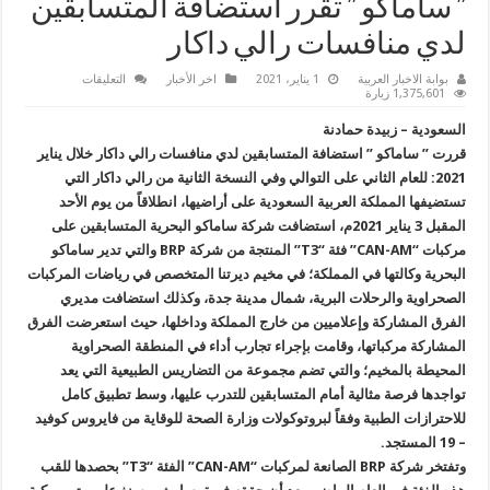
” ساماكو ” تقرر استضافة المتسابقين
لدي منافسات رالي داكار
على
بوابة الاخبار العربية
1 يناير، 2021
اخر الأخبار
التعليقات
”
1,375,601 زيارة
ساماكو
”
السعودية – زبيدة حمادنة
تقرر
استضافة
قررت ” ساماكو ” استضافة المتسابقين لدي منافسات رالي داكار خلال يناير
المتسابقين
2021: للعام الثاني على التوالي وفي النسخة الثانية من رالي داكار التي
لدي
منافسات
تستضيفها المملكة العربية السعودية على أراضيها، انطلاقاً من يوم الأحد
رالي
داكار
المقبل 3 يناير 2021م، استضافت شركة ساماكو البحرية المتسابقين على
مغلقة
مركبات “CAN-AM” فئة “T3” المنتجة من شركة BRP والتي تدير ساماكو
البحرية وكالتها في المملكة؛ في مخيم ديرتنا المتخصص في رياضات المركبات
الصحراوية والرحلات البرية، شمال مدينة جدة، وكذلك استضافت مديري
الفرق المشاركة وإعلاميين من خارج المملكة وداخلها، حيث استعرضت الفرق
المشاركة مركباتها، وقامت بإجراء تجارب أداء في المنطقة الصحراوية
المحيطة بالمخيم؛ والتي تضم مجموعة من التضاريس الطبيعية التي يعد
تواجدها فرصة مثالية أمام المتسابقين للتدرب عليها، وسط تطبيق كامل
للاحترازات الطبية وفقاً لبروتوكولات وزارة الصحة للوقاية من فايروس كوفيد
– 19 المستجد.
وتفتخر شركة BRP الصانعة لمركبات “CAN-AM” الفئة “T3” بحصدها للقب