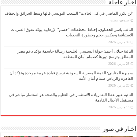
اخبار عاجلة
“لن نكرر الماضي في كل الحالات” الشعب التونسي قالها وسط الحرائق والجفاف
‏أسبوعين مضت
النائب ياسر الحفناوي: إحباط مخططات “حسم” الإرهابية يؤكد تفوق الضربات
الاستباقية ويعكس حجم وخطورة التحديات
30 مارس، 2026
النائبة جيلان أحمد: جولة السيسي الخليجية رسالة حاسمة تؤكد دعم مصر
المطلق وترسخ دورها كصمام أمان للمنطقة
23 مارس، 2026
سميرة الجنايني: القمة المصرية السعودية ترسخ قيادة عربية موحدة وتؤكد أن
القاهرة والرياض صمام أمان الأمة
23 مارس، 2026
النائبة عبير عطا الله: زيادة الاستثمار في التعليم والصحة هو استثمار مباشر في
مستقبل الأجيال القادمة
15 مارس، 2026
اخبار في صور