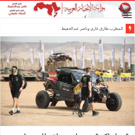
المطرب طارق غازي وناصر عبدالحفيظ.. شراكة فنية