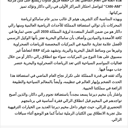
هذه الفئة في العام الماضي بعد أن حققه فريق ساوث ريسنغ على متن مركبة
“CAN-AM” لتواصل احتكار المراكز الأولى في رالي داكار وتؤكد تميز
مركباتها.
وبهذه المناسبة أكد الشريف هيثم ال غالب مدير عام ساماكو لرياضة
المحركات بأن توالي استضافة المملكة للأحداث الرياضية العالمية ومنها رالي
داكار هو من ضمن الثمار المتعددة لرؤية المملكة 2030 التي نجني ثمارها في
كافة الأصعدة والميادين.وأضاف بأن ساماكو البحرية تعتز بأنها الوكيل الرسمي
لأفضل علامة تجارية عالمية في المركبات المخصصة للرياضات الصحراوية
وغيرها من وسائط النقل البحرية والبرية، وتشهد شركة BRP انتعاشاً غير
مسبوق على هذا النوع من المركبات، سواء مع انطلاق رالي داكار أو من خلال
فعاليات المواسم السياحية التي تعد الرياضات الصحراوية والبحرية عنصر
جذب مهماً فيها.
وأكد ثقته في قدرة المملكة على تكرار نجاح العام الماضي في استضافة هذا
الحدث الضخم وإبهار العالم في تنظيمه، وأيضاً بالمعالم السياحية والطبيعة
الرائعة في مملكتنا الحبيية.
واشار بأن مخيم ديرتنا يسعد مجدداً باستضافة نجوم رالي داكار، والذين أصبح
تواجدهم في المخيم قبل انطلاق الرالي فقرة أساسية في برنامجهم
التحضيري للرالي، حيث تتوفر داخل مخيم ديرتنا العديد من الخيارات الترفيهية
مثل تجربة الانطلاق بين الكثبان الرملية تماماً كما هو الوضع أثناء سباقات
الرالي.