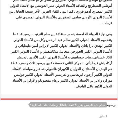
أبوظبي للشطرنج والثقافة الأستاذ الدولي عمر الحوسني مع الأستاذ الدولي
الكبير المصري أدهم فوزي ،
كما انتهى اللقاء العربي الآخر بنتيجة التعادل بين
الأستاذ الدولي الأردني سامي السفريني والأستاذ الدولي المصري علي
فرحات .
وفي نهاية الجولة الخامسة يتصدر ستة لاعبين سلم الترتيب برصيد 4 نقاط
يتقدمهم الأستاذ الدولي الكبير سالم عبد الرحمن وكل من الأستاذ الدولي
الكبير الهندي نارا يانان والأستاذ الدولي الكبير الايراني أمين
طبطبائي
و
الأستاذ الدولي الكبير الجورجي ميخائيل ميكاشفيلي و الأستاذ الدولي الكبير
الكازاخستاني رينات جومابييف و الأستاذ الدولي الكبير الأذري نايديتش
أركاديتش فيما يأتي بالمركز الثاني خمسة لاعبين برصيد ثلاث ونصف نقطة
هم الهنديان الأستاذان الدوليان الكبيران غانغولي شاخار و مواطنه الأستاذ
الدولي الكبير آرجون ايريغاسي والفرنسي الأستاذ الدولي الكبير جوليس
موزارد والايراني الأستاذ الدولي الكبير برهام مقصودلو والأوكراني الأستاذ
الدولي الكبير بافل اليانوف.
الوسوم
سالم-عبد-الرحمن-يقرر-الاكتفاء-بالتعادل-ويحافظ-على-الصدارة
السابق