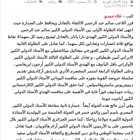
على
بوابة الاخبار العربية
22 سبتمبر، 2021
رياضة
التعليقات
سالم
1,375,321 زيارة
عبد
الرحمن
كتب –
علاء حمدي
يقرر
الاكتفاء
قرر اللاعب سالم عبد الرحمن الاكتفاء بالتعادل ويحافظ على الصدارة حيث
بالتعادل
انتهى لقاء الطاولة الأولى بين الأستاذ الدولي الكبير سالم عبد الرحمن
ويحافظ
على
والأستاذ الدولي الكبير الهندي نارا يانان بالتعادل ليصبح رصيد كل منهما 4 نقاط
الصدارة
مغلقة
بواقع ثلاثة انتصارات وتعادلين لكل منهما ، كما تعادل على الطاولة الثانية
الأستاذ الدولي الكبير الجورجي ميخائيل ميكاشفيلي مع الأستاذ الدولي الكبير
الايراني أمين طبطبائي ، و تعادل على الطاولة الثالثة الأستاذ الدولي الكبير
الأوكراني بافل اليانوف مع الهندي الأستاذ الدولي الكبير آرجون ايريغاسي ،
وعلى الطاولة الرابعة استمر المخضرم الأذري نايديتش أركاديتش تقديم
سلسلة عروضه القوية بفوزه على منافسه اليوناني الأستاذ الدولي الكبير
ديميتريوس ماستروفاسيلس ، كما حقق الأستاذ الدولي الكبير الكازخستاني
رينات جومابييف فوزاً غاية في الأهمية على منافسه الهندي الأستاذ الدولي
الكبير أباجيت جوبتا .
وفي أبرز نتائج هذه الجولة أيضاً : خسارة ثانية مفاجئة للأستاذ الدولي الكبير
المصري باسم أمين والذي خسر في الجولة الخامسة من البولندية الأستاذة
الدولية الكبيرة جولانتا زواجكا ، كما خسر الجزائري الأستاذ الدولي
الكبير
بلال
بلحسين على يد الأرميني الأستاذ الدولي الكبير آرام هاكوبيان ، فيما تعادل
لاعب منتخبنا الوطني ونادي دبي للشطرنج والثقافة الأستاذ الدولي سعيد
اسحق مع الهندي الأستاذ الدولي الكبير رونق سدواني ،و تعادل لاعب نادي