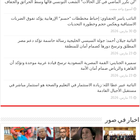
“لن نكرر الماضي في كل الحالات” الشعب التونسي قالها وسط الحرائق والجفاف
‏أسبوع واحد مضت
النائب ياسر الحفناوي: إحباط مخططات “حسم” الإرهابية يؤكد تفوق الضربات
الاستباقية ويعكس حجم وخطورة التحديات
30 مارس، 2026
النائبة جيلان أحمد: جولة السيسي الخليجية رسالة حاسمة تؤكد دعم مصر
المطلق وترسخ دورها كصمام أمان للمنطقة
23 مارس، 2026
سميرة الجنايني: القمة المصرية السعودية ترسخ قيادة عربية موحدة وتؤكد أن
القاهرة والرياض صمام أمان الأمة
23 مارس، 2026
النائبة عبير عطا الله: زيادة الاستثمار في التعليم والصحة هو استثمار مباشر في
مستقبل الأجيال القادمة
15 مارس، 2026
اخبار في صور