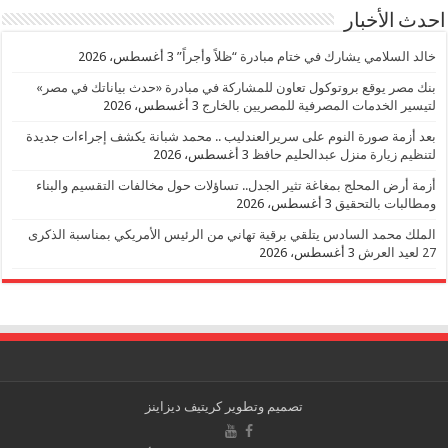
احدث الأخبار
خالد السلامي يشارك في ختام مبادرة “ظلاً وأجراً”
3 أغسطس، 2026
بنك مصر يوقع بروتوكول تعاون للمشاركة في مبادرة «حدث بياناتك في مصر»
لتيسير الخدمات المصرفية للمصريين بالخارج
3 أغسطس، 2026
بعد أزمة صورة النوم على سريرالعندليب .. محمد شبانة يكشف إجراءات جديدة
لتنظيم زيارة منزل عبدالحليم حافظ
3 أغسطس، 2026
أزمة أرض المحلج بمغاغة تثير الجدل.. تساؤلات حول مخالفات التقسيم والبناء
ومطالبات بالتحقيق
3 أغسطس، 2026
الملك محمد السادس يتلقي برقية تهاني من الرئيس الأمريكي بمناسبة الذكرى
27 لعيد العرش
3 أغسطس، 2026
تصميم وتطوير
كريتيف ديزاينز