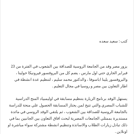
وفد
التعليم
الروسي
لمصر
مغلقة
كتب : سعيد سعده
يزور مصر وفد من الجامعة الروسية للصداقة بين الشعوب في الفترة من 23
فبراير الجاري حتي اول مارس ، يضم كل من البروفسور فيرونيكا خولينا ،
والبروفسور يلينا اباسوفا ، والدكتور محمد سليم ، لتنظيم عدة انشطة في
اطار التعاون بين مصر و روسيا في مجال التعليم .
يستهل الوفد برنامج الزيارة بتنظيم مسابقة في اوليمبياد المنح الدراسية
للشباب المصري والتي تتيح لمن يجتاز المسابقة الحصول علي منحة للدراسة
بالجامعة الروسية للصداقة بين الشعوب ، ثم يلتقي الوفد الروسي في مائدة
مستديرة بممثلي الجامعات المصرية لبحث افاق التعاون بين الجانبين بما في
ذلك تبادل زيارات الطلاب والاساتذة وتنظيم انشطة مشتركة سواء مباشرة او
اونلاين .