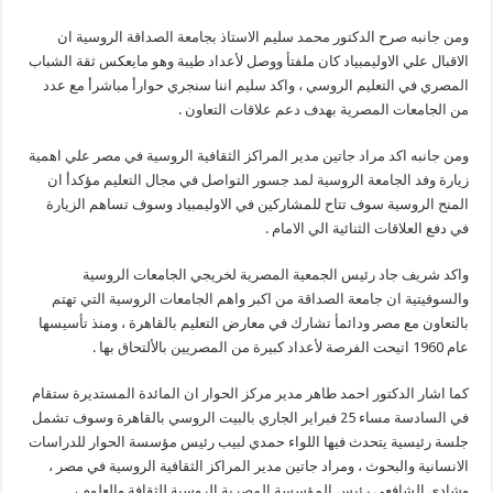
ومن جانبه صرح الدكتور محمد سليم الاستاذ بجامعة الصداقة الروسية ان
الاقبال علي الاوليمبياد كان ملفتأ ووصل لأعداد طيبة وهو مايعكس ثقة الشباب
المصري في التعليم الروسي ، واكد سليم اننا سنجري حوارأ مباشرأ مع عدد
من الجامعات المصرية بهدف دعم علاقات التعاون .
ومن جانبه اكد مراد جاتين مدير المراكز الثقافية الروسية في مصر علي اهمية
زيارة وفد الجامعة الروسية لمد جسور التواصل في مجال التعليم مؤكدأ ان
المنح الروسية سوف تتاح للمشاركين في الاوليمبياد وسوف تساهم الزيارة
في دفع العلاقات الثنائية الي الامام .
واكد شريف جاد رئيس الجمعية المصرية لخريجي الجامعات الروسية
والسوفيتية ان جامعة الصداقة من اكبر واهم الجامعات الروسية التي تهتم
بالتعاون مع مصر ودائمأ تشارك في معارض التعليم بالقاهرة ، ومنذ تأسيسها
عام 1960 اتيحت الفرصة لأعداد كبيرة من المصريين بالألتحاق بها .
كما اشار الدكتور احمد طاهر مدير مركز الحوار ان المائدة المستديرة ستقام
في السادسة مساء 25 فبراير الجاري بالبيت الروسي بالقاهرة وسوف تشمل
جلسة رئيسية يتحدث فيها اللواء حمدي لبيب رئيس مؤسسة الحوار للدراسات
الانسانية والبحوث ، ومراد جاتين مدير المراكز الثقافية الروسية في مصر ،
وشادي الشافعي رئيس المؤسسة المصرية الروسية للثقافة والعلوم ،