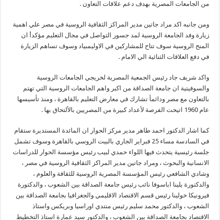
من الجامعات المصرية بهدف دعم علاقات التعاون .
ومن جانبه اكد مراد جاتين مدير المراكز الثقافية الروسية في مصر علي اهمية
زيارة وفد الجامعة الروسية لمد جسور التواصل في مجال التعليم مؤكدأ ان
المنح الروسية سوف تتاح للمشاركين في الاوليمبياد وسوف تساهم الزيارة
في دفع العلاقات الثنائية الي الامام .
واكد شريف جاد رئيس الجمعية المصرية لخريجي الجامعات الروسية
والسوفيتية ان جامعة الصداقة من اكبر واهم الجامعات الروسية التي تهتم
بالتعاون مع مصر ودائمأ تشارك في معارض التعليم بالقاهرة ، ومنذ تأسيسها
عام 1960 اتيحت الفرصة لأعداد كبيرة من المصريين بالألتحاق بها .
كما اشار الدكتور احمد طاهر مدير مركز الحوار ان المائدة المستديرة ستقام
في السادسة مساء 25 فبراير الجاري بالبيت الروسي بالقاهرة وسوف تشمل
جلسة رئيسية يتحدث فيها اللواء حمدي لبيب رئيس مؤسسة الحوار للدراسات
الانسانية والبحوث ، ومراد جاتين مدير المراكز الثقافية الروسية في مصر ،
وشادي الشافعي رئيس المؤسسة المصرية الروسية للثقافة والعلوم ،
والدكتورة يلينا اباسوفا نائب رئيس جامعة الصداقة بين الشعوب ، والدكتورة
فيرونيكا خولينا رئيس قسم الاقتصاد الاقليمي والجغرافيا بجامعة الصداقة بين
الشعوب ، والدكتور محمد سليم رئيس منتدي اوراسيا وبريكس واستاذ
الاقتصاد بجامعة الصداقة بين الشعوب ، والدكتور سيد عمارة استاذ التخطيط