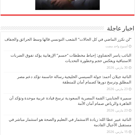
اخبار عاجلة
“لن نكرر الماضي في كل الحالات” الشعب التونسي قالها وسط الحرائق والجفاف
‏أسبوع واحد مضت
النائب ياسر الحفناوي: إحباط مخططات “حسم” الإرهابية يؤكد تفوق الضربات
الاستباقية ويعكس حجم وخطورة التحديات
30 مارس، 2026
النائبة جيلان أحمد: جولة السيسي الخليجية رسالة حاسمة تؤكد دعم مصر
المطلق وترسخ دورها كصمام أمان للمنطقة
23 مارس، 2026
سميرة الجنايني: القمة المصرية السعودية ترسخ قيادة عربية موحدة وتؤكد أن
القاهرة والرياض صمام أمان الأمة
23 مارس، 2026
النائبة عبير عطا الله: زيادة الاستثمار في التعليم والصحة هو استثمار مباشر في
مستقبل الأجيال القادمة
15 مارس، 2026