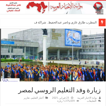
المطرب طارق غازي وناصر عبدالحفيظ.. شراكة فنية ترسم ملا
زيارة وفد التعليم الروسي لمصر
بوابة الاخبار العربية
23 فبراير، 2025
أخبار التعليم
,
تقارير
على
التعليقات
1,375,039 زيارة
زيارة