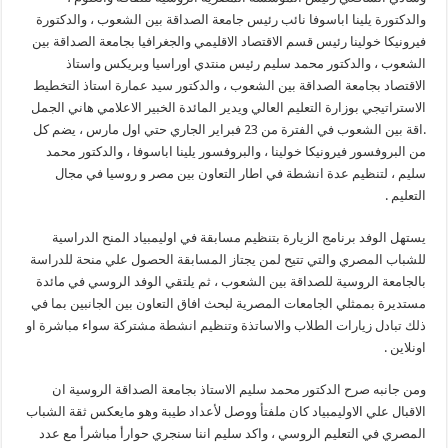
والدكتورة يلينا اباسوفا نائب رئيس جامعة الصداقة بين الشعوب ، والدكتورة
فيرونيكا خولينا رئيس قسم الاقتصاد الاقليمي والجغرافيا بجامعة الصداقة بين
الشعوب ، والدكتور محمد سليم رئيس منتدي اوراسيا وبريكس واستاذ
الاقتصاد بجامعة الصداقة بين الشعوب ، والدكتور سيد عمارة استاذ التخطيط
الاستراتيجي بوزارة التعليم العالي ويدير المائدة الخبير الاعلامي هاني الجمل
.اقة بين الشعوب في الفترة من 23 فبراير الجاري حتي اول مارس ، يضم كل
من البروفسور فيرونيكا خولينا ، والبروفسور يلينا اباسوفا ، والدكتور محمد
سليم ، لتنظيم عدة انشطة في اطار التعاون بين مصر و روسيا في مجال
التعليم .
يستهل الوفد برنامج الزيارة بتنظيم مسابقة في اوليمبياد المنح الدراسية
للشباب المصري والتي تتيح لمن يجتاز المسابقة الحصول علي منحة للدراسة
بالجامعة الروسية للصداقة بين الشعوب ، ثم يلتقي الوفد الروسي في مائدة
مستديرة بممثلي الجامعات المصرية لبحث افاق التعاون بين الجانبين بما في
ذلك تبادل زيارات الطلاب والاساتذة وتنظيم انشطة مشتركة سواء مباشرة او
اونلاين .
ومن جانبه صرح الدكتور محمد سليم الاستاذ بجامعة الصداقة الروسية ان
الاقبال علي الاوليمبياد كان ملفتأ ووصل لأعداد طيبة وهو مايعكس ثقة الشباب
المصري في التعليم الروسي ، واكد سليم اننا سنجري حوارأ مباشرأ مع عدد