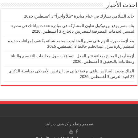
احدث الأخبار
خالد السلامي يشارك في ختام مبادرة “ظلاً وأجراً”
3 أغسطس، 2026
بنك مصر يوقع بروتوكول تعاون للمشاركة في مبادرة «حدث بياناتك في مصر»
لتيسير الخدمات المصرفية للمصريين بالخارج
3 أغسطس، 2026
بعد أزمة صورة النوم على سريرالعندليب .. محمد شبانة يكشف إجراءات جديدة
لتنظيم زيارة منزل عبدالحليم حافظ
3 أغسطس، 2026
أزمة أرض المحلج بمغاغة تثير الجدل.. تساؤلات حول مخالفات التقسيم والبناء
ومطالبات بالتحقيق
3 أغسطس، 2026
الملك محمد السادس يتلقي برقية تهاني من الرئيس الأمريكي بمناسبة الذكرى
27 لعيد العرش
3 أغسطس، 2026
تصميم وتطوير
كريتيف ديزاينز