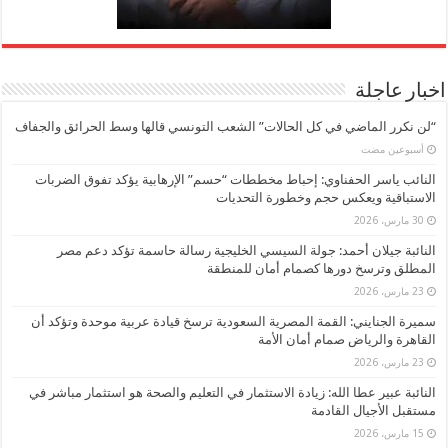
اخبار عاجلة
“لن نكرر الماضي في كل الحالات” الشعب التونسي قالها وسط الحرائق والجفاف
‏أسبوعين مضت
النائب ياسر الحفناوي: إحباط مخططات “حسم” الإرهابية يؤكد تفوق الضربات
الاستباقية ويعكس حجم وخطورة التحديات
30 مارس، 2026
النائبة جيلان أحمد: جولة السيسي الخليجية رسالة حاسمة تؤكد دعم مصر
المطلق وترسخ دورها كصمام أمان للمنطقة
23 مارس، 2026
سميرة الجنايني: القمة المصرية السعودية ترسخ قيادة عربية موحدة وتؤكد أن
القاهرة والرياض صمام أمان الأمة
23 مارس، 2026
النائبة عبير عطا الله: زيادة الاستثمار في التعليم والصحة هو استثمار مباشر في
مستقبل الأجيال القادمة
15 مارس، 2026