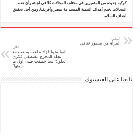
مغلقة
كوكبة جديدة من المتميزين في مختلف المجالات كلا في لجنته وأن هذه
المجالات تخدم أهداف التنمية المستدامة بمصر وأفريقيا، ومن أجل تحقيق
أهداف السلام،
السابق
المرأة من منظور ثقافي
التالي
الفنانةدينا فؤاد تداعب وتلعب مع
نجلة المخرج مصطفى فكرى
تعلق:”آسيا خطفت قلبى أول ما
شفتها”
تابعنا على الفيسبوك