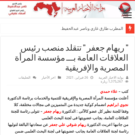
المطرب طارق غازي وناصر عبدالحفيظ.. شراكة
” ريهام جعفر ” تتقلد منصب رئيس
العلاقات العامة بـــ مؤسسة المرأة
المصرية والإفريقية
على
بوابة الاخبار العربية
26 فبراير، 2021
اخر الأخبار
التعليقات
”
1,375,267 زيارة
ريهام
جعفر
كتب –
علاء حمدي
”
تتقلد
أعلنت مؤسسة المرأة المصرية والإفريقية للتنمية والخدمات برئاسة الدكتورة
منصب
نجوي ابراهيم
انضمام كوكبة جديدة من المتميزين فى مجالات مختلفة، كلا
رئيس
العلاقات
وفقا للجنة نظير كل عضو كالآتى : الدكتورة
ريهام جعفر
– تتولى رئاسة للجنة
العامة
بـــ
العلاقات العامة، بجانب عضويتها فى لجنة البحث العلمى
مؤسسة
من جانبها اعربت الدكتورة
ريهام شوقي علي جعفر
المرأة
عن سعادتها البالغة لتوليها
المصرية
رئاسة لجنة العلاقات العامة بجانب عضويتها فى لجنة البحث العلمى ضمن
والإفريقية