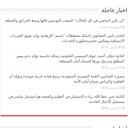
اخبار عاجلة
“لن نكرر الماضي في كل الحالات” الشعب التونسي قالها وسط الحرائق والجفاف
‏أسبوع واحد مضت
النائب ياسر الحفناوي: إحباط مخططات “حسم” الإرهابية يؤكد تفوق الضربات
الاستباقية ويعكس حجم وخطورة التحديات
30 مارس، 2026
النائبة جيلان أحمد: جولة السيسي الخليجية رسالة حاسمة تؤكد دعم مصر
المطلق وترسخ دورها كصمام أمان للمنطقة
23 مارس، 2026
سميرة الجنايني: القمة المصرية السعودية ترسخ قيادة عربية موحدة وتؤكد أن
القاهرة والرياض صمام أمان الأمة
23 مارس، 2026
النائبة عبير عطا الله: زيادة الاستثمار في التعليم والصحة هو استثمار مباشر في
مستقبل الأجيال القادمة
15 مارس، 2026