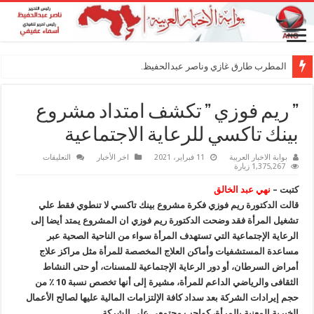
المطرب طارق غازي وناصر عبدالحفيظ.. شراك
” ريم فوزي ” تكشف امتداد مشروع
بينك تاكسي للرعاية الاجتماعية
على
بوابة الاخبار العربية
11 فبراير، 2021
اخر الأخبار
التعليقات
”
1,375,267 زيارة
ريم
فوزي
كتبت –
نهي عبد الخالق
”
تكشف
قالت الدكتورة ريم فوزي فكرة مشروع بينك تاكسي لا تنطوي فقط علي
امتداد
تشغيل المرأة فقد وضحت الدكتورة ريم فوزي ان المشروع يمتد أيضا إلى
مشروع
بينك
الرعاية الإجتماعية التي تستهدف المرأة سواء من الناحية الصحية عبر
تاكسي
للرعاية
مساعدة المستشفيات وأماكن العلاج المخصصة للمرأة مثل مراكز علاج
الاجتماعية
أمراض السرطان، أو دور الرعاية الإجتماعية للمسنات، أو حتى النشاط
مغلقة
الثقافى والرياضي الداعم للمرأة، مشيرة إلى أنها تخصص نسبة 10 ٪ من
حجم إيرادات الشركة بعد سداد كافة الإلتزامات المالية عليها لصالح الأعمال
الخيرية المعنية بالمرأة، كواجب مجتمعي على الشركة.