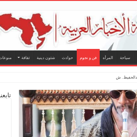
سياحة
المرأه
فن و نجوم
حوادث
شئون دينية
ثقافة
منوعات
لحفيظ.. شراكة فنية ترسم ملا
تابعن