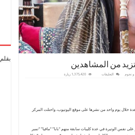
بقلم 
تزيد من المشاهدين
على
و نجوم
التعليقات
1,375,420 زيارة
روتينية
“محمد
رمضان”
تزيد
من
المشاهدين
مغلقة
ان” أكثر من ٢,٧ مليون مشاهدة خلال يوم واحد من نشرها على موقع اليوتيوب، واحتلت المركز
لى نفس الوتيرة في عدة كليبات سابقة منهم “بابا” “مافيا” “نمبر