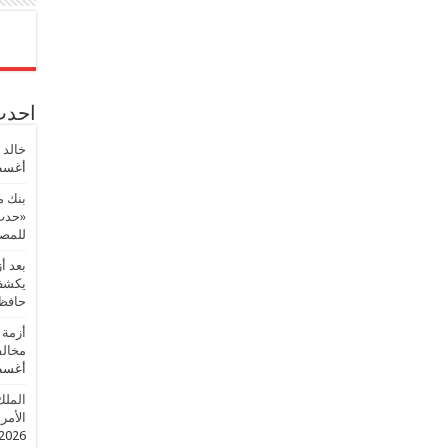
احدث 
خالد 
أغسطس
بنك م
«حدث 
للمصر
بعد أ
يكشف 
حافظ
أزمة 
مخالف
أغسطس
الملك
الأمريك
2026