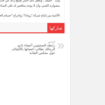
وان” “الملك”، وجعل ذلك الأمر يصبح زائد عن حد
مشواره الفني، وأن لا يوجد منافس له على الساح
الأغنية من إنتاج شركة “روتانا”، وإخراج “حسام ال
شاركها
السابق
رابطة الصحفيين أعضاء نادي
الزمالك تطالب اعضائها بالألتفاف
حول مجلس النقابة