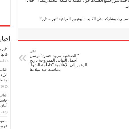
ه حيث تدور جميع الكليبات حول عظمة ما صنعه “محمد رمضان” خلال
ة.
حسيني”، وشاركت في الكليب اليوتيوبر العراقية “نور ستارز”.
اخبار
“لن ن
التالي
قالها
” الصحفية مروة حسن” ترسل
أجمل التهانى الممزوجة بأريج
‏أس
الزهور إلى الإعلامية ”فاطمة الشوا“
بمناسبة عيد ميلادها
النائ
الإره
وخطور
30 مارس، 2026
النائ
حاسم
أمان 
23 مارس، 2026
سميرة
عربية