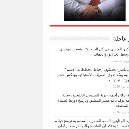
 عاجلة
كرر الماضي في كل الحالات” الشعب التونسي
 وسط الحرائق والجفاف
بوع واحد مضت
ب ياسر الحفناوي: إحباط مخططات “حسم”
ابية يؤكد تفوق الضربات الاستباقية ويعكس حجم
ة التحديات
بة جيلان أحمد: جولة السيسي الخليجية رسالة
ة تؤكد دعم مصر المطلق وترسخ دورها كصمام
للمنطقة
 الجنايني: القمة المصرية السعودية ترسخ قيادة
 موحدة وتؤكد أن القاهرة والرياض صمام أمان