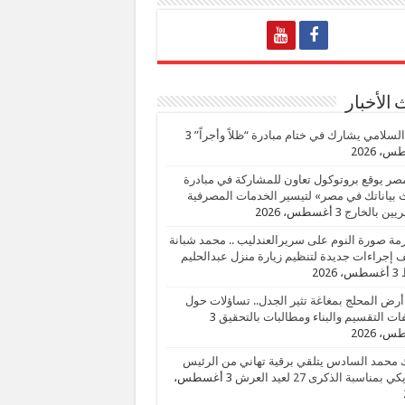
الأخبار
السلامي يشارك في ختام مبادرة “ظلاً وأجراً”
3
، 2026
صر يوقع بروتوكول تعاون للمشاركة في مبادرة
بياناتك في مصر» لتيسير الخدمات المصرفية
يين بالخارج
3 أغسطس، 2026
زمة صورة النوم على سريرالعندليب .. محمد شبانة
إجراءات جديدة لتنظيم زيارة منزل عبدالحليم
3 أغسطس، 2026
أرض المحلج بمغاغة تثير الجدل.. تساؤلات حول
ات التقسيم والبناء ومطالبات بالتحقيق
3
، 2026
 محمد السادس يتلقي برقية تهاني من الرئيس
ي بمناسبة الذكرى 27 لعيد العرش
3 أغسطس،