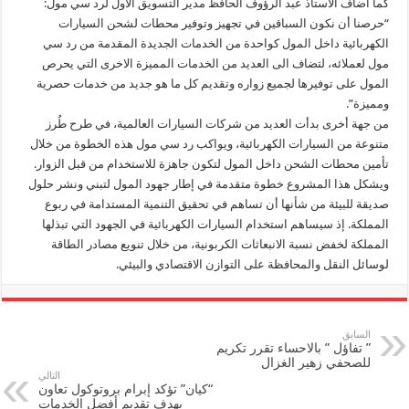
كما أضاف الأستاذ عبد الرؤوف الحافظ مدير التسويق الأول لرد سي مول:
“حرصنا أن نكون السباقين في تجهيز وتوفير محطات لشحن السيارات
الكهربائية داخل المول كواحدة من الخدمات الجديدة المقدمة من رد سي
مول لعملائه، لتضاف الى العديد من الخدمات المميزة الاخرى التي يحرص
المول على توفيرها لجميع زواره وتقديم كل ما هو جديد من خدمات حصرية
ومميزة”.
من جهة أخرى بدأت العديد من شركات السيارات العالمية، في طرح طُرز
متنوعة من السيارات الكهربائية، ويواكب رد سي مول هذه الخطوة من خلال
تأمين محطات الشحن داخل المول لتكون جاهزة للاستخدام من قبل الزوار.
ويشكل هذا المشروع خطوة متقدمة في إطار جهود المول لتبني ونشر حلول
صديقة للبيئة من شأنها أن تساهم في تحقيق التنمية المستدامة في ربوع
المملكة. إذ سيساهم استخدام السيارات الكهربائية في الجهود التي تبذلها
المملكة لخفض نسبة الانبعاثات الكربونية، من خلال تنويع مصادر الطاقة
لوسائل النقل والمحافظة على التوازن الاقتصادي والبيئي.
السابق
” تفاؤل ” بالاحساء تقرر تكريم
للصحفي زهير الغزال
التالي
“كيان” تؤكد إبرام بروتوكول تعاون
بهدف تقديم أفضل الخدمات