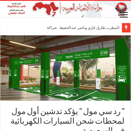
المطرب طارق غازي وناصر عبدالحفيظ.. شراكة فنية ترسم
” رد سي مول ” يؤكد تدشين أول مول
لمحطات شحن السيارات الكهربائية