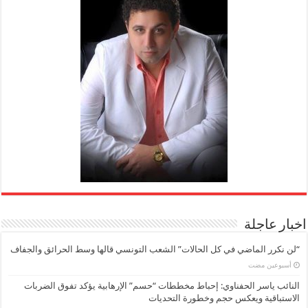
اخبار عاجلة
“لن نكرر الماضي في كل الحالات” الشعب التونسي قالها وسط الحرائق والجفاف
‏أسبوعين مضت
النائب ياسر الحفناوي: إحباط مخططات “حسم” الإرهابية يؤكد تفوق الضربات
الاستباقية ويعكس حجم وخطورة التحديات