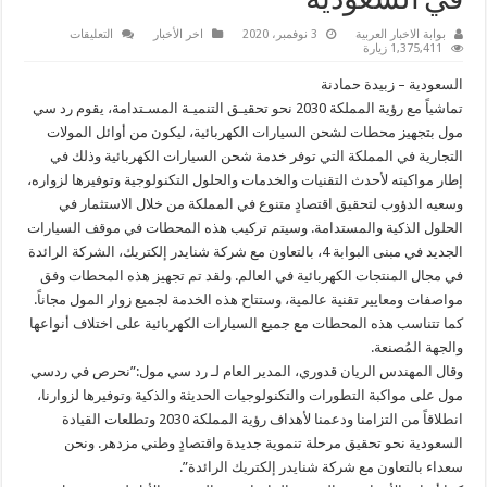
في السعودية
على
بوابة الاخبار العربية
3 نوفمبر، 2020
اخر الأخبار
التعليقات
”
1,375,411 زيارة
رد
سي
السعودية – زبيدة حمادنة
مول
”
تماشياً مع رؤية المملكة 2030 نحو تحقيـق التنميـة المسـتدامة، يقوم رد سي
يؤكد
مول بتجهيز محطات لشحن السيارات الكهربائية، ليكون من أوائل المولات
تدشين
أول
التجارية في المملكة التي توفر خدمة شحن السيارات الكهربائية وذلك في
مول
لمحطات
إطار مواكبته لأحدث التقنيات والخدمات والحلول التكنولوجية وتوفيرها لزواره،
شحن
وسعيه الدؤوب لتحقيق اقتصادٍ متنوع في المملكة من خلال الاستثمار في
السيارات
الكهربائية
الحلول الذكية والمستدامة. وسيتم تركيب هذه المحطات في موقف السيارات
في
السعودية
الجديد في مبنى البوابة 4، بالتعاون مع شركة شنايدر إلكتريك، الشركة الرائدة
مغلقة
في مجال المنتجات الكهربائية في العالم. ولقد تم تجهيز هذه المحطات وفق
مواصفات ومعايير تقنية عالمية، وستتاح هذه الخدمة لجميع زوار المول مجاناً.
كما تتناسب هذه المحطات مع جميع السيارات الكهربائية على اختلاف أنواعها
والجهة المُصنعة.
وقال المهندس الريان قدوري، المدير العام لـ رد سي مول:”نحرص في ردسي
مول على مواكبة التطورات والتكنولوجيات الحديثة والذكية وتوفيرها لزوارنا،
انطلاقاً من التزامنا ودعمنا لأهداف رؤية المملكة 2030 وتطلعات القيادة
السعودية نحو تحقيق مرحلة تنموية جديدة واقتصادٍ وطني مزدهر. ونحن
سعداء بالتعاون مع شركة شنايدر إلكتريك الرائدة”.