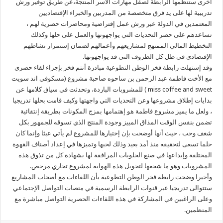
أخرى ستنظمها الرابطة لصقل مهارات الأسر المنتجة،عن طريق توفير ورش
تدريبية لها على يد فرق متخصصة من المدربين والخبراء الإقتصاديين
المعتمدين في الدولة عبر ورش عمل إفتراضية ومحاضرات حصرية لهم ،
تساعدهم على حصر التحديات التي يواجهونها والعمل على حلها وكذلك
التخطيط المالي الممنهج لمشاريعهم وأعمالهم لضمان إستمرار نشاطهم
الإقتصادي في ظل كل الظروف التي قد يواجهونها.
وقد إستهلت رابطة فخر الوطن التطوعية مبادرة أنتم فخر بإجراء لقاء حصري
مع الأخت فاطمة عبد الرحمن بن ساحوه صاحبة مشروع (مسكوفي اند سويت
miss coffee and sweet ) للمشروبات الباردة، وتحدثت في سياق كلامها عن
بدايات إطلاق مشروعها وعن التحديات التي واجهتها وكيف قامت بحلها تدريجيا
، ولعل ما يميز مشروع فاطمة هو إهتمامها بمزج المكونات بطريقة إنتقائية
تضمن بنفس الوقت المذاق المييز وجودة المنتج الذي تسوقه للجمهور بكل
شغف وحب ، حيث أنها أوضحت بإن إختيارها للمشروع لم يأتي عبثا وإنما كان
حلما تسعى لتحقيقه منذ أمد بعيد وذلك لحبها وتميزها في إعداد أصناف القهوة
المختلفة وإبداعها في صنع الحلويات المرافقة لها بشهادة كل من تذوق هذه
المشروبات وهو ما شجعها لتحويل هذه الهواية لمشروع تجاري مرخص.
وأخيرا وضحت رابطة فخر الوطن التطوعية بأن اللقاءات مع أصحاب المشاريع
ستتوالى تدريجيا عبر قنوات الرابطة الرسمية في منصات التواصل الإجتماعي
وعلى الراغبين في المشاركة في هذه اللقاءات الحصرية التواصل مباشرة مع
المنظمين.