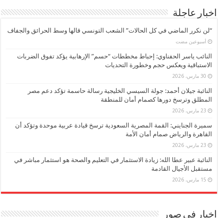
اخبار عاجلة
“لن نكرر الماضي في كل الحالات” الشعب التونسي قالها وسط الحرائق والجفاف
‏أسبوعين مضت
النائب ياسر الحفناوي: إحباط مخططات “حسم” الإرهابية يؤكد تفوق الضربات
الاستباقية ويعكس حجم وخطورة التحديات
30 مارس، 2026
النائبة جيلان أحمد: جولة السيسي الخليجية رسالة حاسمة تؤكد دعم مصر
المطلق وترسخ دورها كصمام أمان للمنطقة
23 مارس، 2026
سميرة الجنايني: القمة المصرية السعودية ترسخ قيادة عربية موحدة وتؤكد أن
القاهرة والرياض صمام أمان الأمة
23 مارس، 2026
النائبة عبير عطا الله: زيادة الاستثمار في التعليم والصحة هو استثمار مباشر في
مستقبل الأجيال القادمة
15 مارس، 2026
اخبار في صور