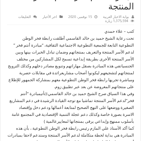
المنتجة
على
بوابة الاخبار العربية
15 نوفمبر، 2020
اخر الأخبار
التعليقات
رابطة
1,375,594 زيارة
فخر
الوطن
كتب – علاء حمدي
التطوعية
تطلق
تحت رعاية الشيخ حميد بن خالد القاسمي أطلقت رابطة فخر الوطن
مبادرات
التطوعية التابعة للجمعية التطوعية الاجتماعية الثقافية، “مبادرة أنتم فخر ”
أنتم
فخر
لدعم الأسر المنتجة والتعريف بمنتجاتهم وضمان تبادل الخبرات بينها وبين
لدعم
الأسر
الأسر المنتجة الأخرى بطريقة إبداعية تسمح لكل المشاركين من مختلف
المنتجة
مغلقة
الجنسياتفي هذه المبادرة بصقل مهاراتهم وتنويع مصادر دخلهم وكذلك الترويج
لمنتجاتهم لتشجيعهم ليكونوا أصحاب مشاريعرائدة في مقابلات حصرية
ومباشرة تجريها رابطة فخر الوطن التطوعية معهم بمشاركة الجمهور للإطلاع
على منتجاتهم المعروضة عن بعد عبر تطبيق زوم.
وفي هذا السياق صرح الشيخ حميد بن خالد القاسمي:(تأتيمبادرة “أنتم
فخر”لدعم الأسر المنتجة تماشيا مع توجه القيادة الرشيدة في دعم المشاريع
الصغيرة ووضعها على النهج الصحيح لمتابعة أعمالها ودعم دخل وإقتصاد
الاسرة بصورة خاصة وكذلك دعم عجلة التنمية الإقتصادية في المجتمع عامة
بأسلوب ممنهج وإبداعي يرقى بمنتجاتها لمعاييرعالمية )
كما أكد الأستاذ علي المازم رئيس رابطة فخر الوطن التطوعية ، بأن هذه
المبادرة هي بداية لخطة متكاملة لدعم الأسر المنتجة وستدعم لاحقا بمبادرات