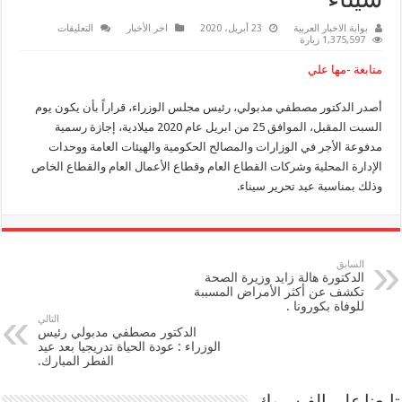
سيناء
على
بوابة الاخبار العربية
23 أبريل، 2020
اخر الأخبار
التعليقات
رئيس
1,375,597 زيارة
الوزراء
يُصدر
متابعة -مها علي
قرارا
بإجازة
السبت
أصدر الدكتور مصطفي مدبولي، رئيس مجلس الوزراء، قراراً بأن يكون يوم
المقبل
بمناسبة
السبت المقبل، الموافق 25 من ابريل عام 2020 ميلادية، إجازة رسمية
عيد
تحرير
مدفوعة الأجر في الوزارات والمصالح الحكومية والهيئات العامة ووحدات
سيناء
الإدارة المحلية وشركات القطاع العام وقطاع الأعمال العام والقطاع الخاص
مغلقة
وذلك بمناسبة عيد تحرير سيناء.
السابق
الدكتورة هالة زايد وزيرة الصحة
تكشف عن أكثر الأمراض المسببة
للوفاة بكورونا .
التالي
الدكتور مصطفي مدبولي رئيس
الوزراء : عودة الحياة تدريجيا بعد عيد
الفطر المبارك.