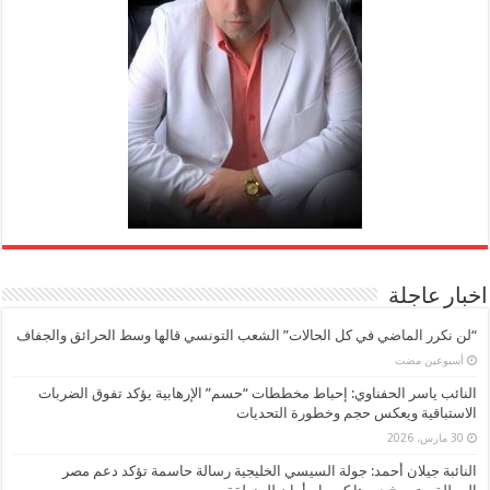
اخبار عاجلة
“لن نكرر الماضي في كل الحالات” الشعب التونسي قالها وسط الحرائق والجفاف
‏أسبوعين مضت
النائب ياسر الحفناوي: إحباط مخططات “حسم” الإرهابية يؤكد تفوق الضربات
الاستباقية ويعكس حجم وخطورة التحديات
30 مارس، 2026
النائبة جيلان أحمد: جولة السيسي الخليجية رسالة حاسمة تؤكد دعم مصر