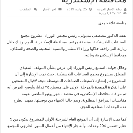
محافظة الإسكندرية
على
بوابة الاخبار العربية
25 يوليو، 2019
اخر الأخبار
التعليقات
رئيس
1,375,892 زيارة
الوزراء
يتفقد
متابعة-علاء حمدي
مشروع
مجمع
الصناعات
تفقد الدكتور مصطفى مدبولى، رئيس مجلس الوزراء، مشروع مجمع
البلاستيكية
بمرغم
الصناعات البلاستيكية، بمنطقة مرغم، بمحافظة الإسكندرية، اليوم، وذلك خلال
فى
محافظة
زيارته التى رافقه خلالها وزراء الاستثمار والتنمية المحلية، والصحة والسكان،
الإسكندرية
ومحافظ الإسكندرية، ونائبه.
مغلقة
وخلال جولته، استمع رئيس الوزراء إلي عرض بشأن الموقف التنفيذي
المتعلق بمشروع مجمع الصناعات البلاستيكية، حيث تمت الإشارة إلي أن
المشروع تم إنشاؤه لاستيعاب الصناعات المتوسطة نتيجة لاقبال المصنعين
على الفكرة المنفذة بالمرحلة الاولي على مسطح ٢٥ فدانا، وأوضح العرض أنه
تم موافاة محافظة الإسكندرية في منتصف شهر يونيو الماضي بقيمة
مقايسات المرافق المطلوبة، ويتم حاليا الانتهاء من توصيلها، تمهيدا لطرح
هذه الوحدات الصناعية للحجز.
كما تمت الإشارة إلى أن الموقع العام للمرحلة الأولي للمشروع يتكون من 9
عنابر تتضمن 204 وحدات، وأنه جار الإنتهاء من أعمال السور الخارجي للمجمع.