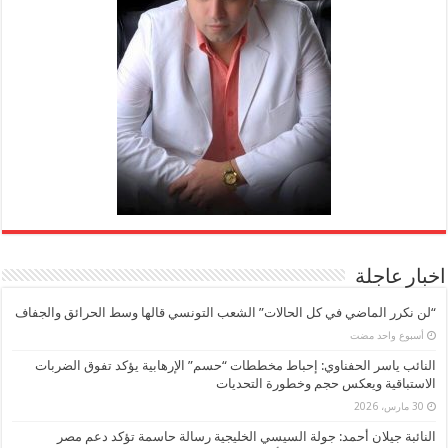
اخبار عاجلة
“لن نكرر الماضي في كل الحالات” الشعب التونسي قالها وسط الحرائق والجفاف
‏أسبوع واحد مضت
النائب ياسر الحفناوي: إحباط مخططات “حسم” الإرهابية يؤكد تفوق الضربات
الاستباقية ويعكس حجم وخطورة التحديات
30 مارس، 2026
النائبة جيلان أحمد: جولة السيسي الخليجية رسالة حاسمة تؤكد دعم مصر