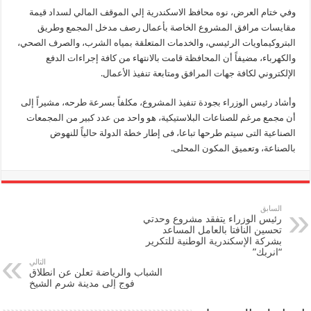
وفي ختام العرض، نوه محافظ الاسكندرية إلي الموقف المالي لسداد قيمة
مقايسات مرافق المشروع الخاصة بأعمال رصف مدخل المجمع وطريق
البتروكيماويات الرئيسي، والخدمات المتعلقة بمياه الشرب، والصرف الصحي،
والكهرباء، مضيفاً أن المحافظة قامت بالانتهاء من كافة إجراءات الدفع
الإلكتروني لكافة جهات المرافق ومتابعة تنفيذ الأعمال.
وأشاد رئيس الوزراء بجودة تنفيذ المشروع، مكلفاً بسرعة طرحه، مشيراً إلى
أن مجمع مرغم للصناعات البلاستيكية، هو واحد من عدد كبير من المجمعات
الصناعية التى سيتم طرحها تباعا، فى إطار خطة الدولة حالياً للنهوض
بالصناعة، وتعميق المكون المحلى.
السابق
رئيس الوزراء يتفقد مشروع وحدتي
تحسين النافتا بالعامل المساعد
بشركة الإسكندرية الوطنية للتكرير
“انربك”
التالي
الشباب والرياضة تعلن عن انطلاق
فوج إلى مدينة شرم الشيخ