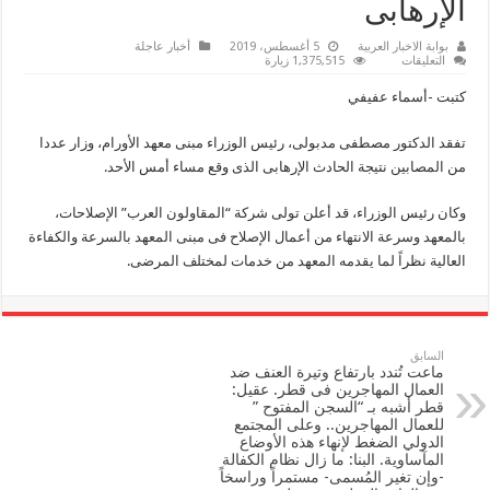
الإرهابى
بوابة الاخبار العربية
5 أغسطس، 2019
أخبار عاجلة
على
التعليقات
1,375,515 زيارة
رئيس
الوزراء
كتبت -أسماء عفيفي
يتفقد
مبنى
معهد
تفقد الدكتور مصطفى مدبولى، رئيس الوزراء مبنى معهد الأورام، وزار عددا
الأورام
ويزور
من المصابين نتيجة الحادث الإرهابى الذى وقع مساء أمس الأحد.
مصابى
الحادث
الإرهابى
وكان رئيس الوزراء، قد أعلن تولى شركة “المقاولون العرب” الإصلاحات،
مغلقة
بالمعهد وسرعة الانتهاء من أعمال الإصلاح فى مبنى المعهد بالسرعة والكفاءة
العالية نظراً لما يقدمه المعهد من خدمات لمختلف المرضى.
السابق
ماعت تُندد بارتفاع وتيرة العنف ضد
العمال المهاجرين فى قطر. عقيل:
قطر أشبه بـ “السجن المفتوح ”
للعمال المهاجرين.. وعلى المجتمع
الدولي الضغط لإنهاء هذه الأوضاع
المآساوية. البنا: ما زال نظام الكفالة
-وإن تغير المُسمى- مستمراً وراسخاً