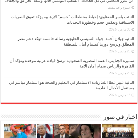
“لن نكرر الماضي في كل الحالات” الشعب التونسي قالها وسط الحرائق والجفاف
‏أسبوع واحد مضت
النائب ياسر الحفناوي: إحباط مخططات “حسم” الإرهابية يؤكد تفوق الضربات
الاستباقية ويعكس حجم وخطورة التحديات
30 مارس، 2026
النائبة جيلان أحمد: جولة السيسي الخليجية رسالة حاسمة تؤكد دعم مصر
المطلق وترسخ دورها كصمام أمان للمنطقة
23 مارس، 2026
سميرة الجنايني: القمة المصرية السعودية ترسخ قيادة عربية موحدة وتؤكد أن
القاهرة والرياض صمام أمان الأمة
23 مارس، 2026
النائبة عبير عطا الله: زيادة الاستثمار في التعليم والصحة هو استثمار مباشر في
مستقبل الأجيال القادمة
15 مارس، 2026
اخبار في صور