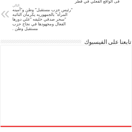
فى الواقع الفعلي في قطر
التالي
“رئيس حزب مستقبل” وطن و”أمينه
المرأه” بالجمهوريه يكرمان النائبه
“سحر صدقي خليفه “علي دورها
الفعال ومجهودها في نجاح حزب
مستقبل وطن .
تابعنا على الفيسبوك