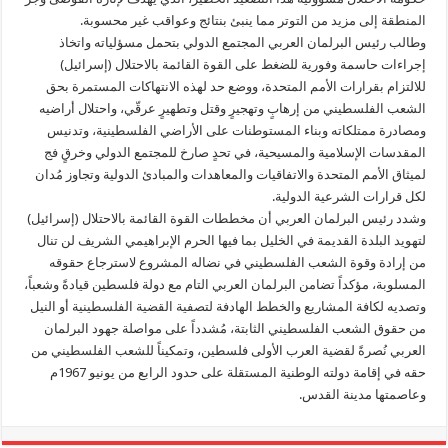
حد
المنطقة إلى مزيد من التوتر مما ينبئ بنتائج وعواقب غير محسوبة.
لهذه
الانتهاكات
وطالب رئيس البرلمان العربي المجتمع الدولي بتحمل مسؤلياته واتخاذ
السافرة
مغلقة
إجراءات حاسمة وفورية للضغط على القوة القائمة بالاحتلال (إسرائيل)
للالتزام بقرارات الأمم المتحدة، ووضع حد لهذه الانتهاكات المستمرة بحق
الشعب الفلسطيني من إرهابٍ وتهجيرٍ وقتل وتطهيرٍ عرقّي، واحتلال أراضيه
ومصادرة ممتلكاته وبناء المستوطنات على الأراضي الفلسطينية، وتدنيس
المقدسات الإسلامية والمسيحية، في تحدٍ صارخ للمجتمع الدولي وخرقٍ فج
لميثاق الأمم المتحدة والاتفاقيات والمعاهدات والمبادئ الدولية وتجاوز مُدان
لكل قرارات الشرعية الدولية.
وشدد رئيس البرلمان العربي أن مخططات القوة القائمة بالاحتلال (إسرائيل)
لتهويد البلدة القديمة في الخليل بما فيها الحرم الإبراهيمي الشريف لن تنال
من إرادة وقوة الشعب الفلسطيني في نضاله المشروع لاسترجاع حقوقه
المسلوبة، مؤكداً تضامن البرلمان العربي التام مع دولة فلسطين قيادةً وشعباً،
وتصديه لكافة المشاريع والخطط الهادفة لتصفية القضية الفلسطينية أو النيل
من حقوق الشعب الفلسطيني الثابتة، مُشدداً على مواصلة جهود البرلمان
العربي نُصرةً لقضية العرب الأولى فلسطين، وتمكيناً للشعب الفلسطيني من
حقه في إقامة دولته الوطنية المستقلة على حدود الرابع من يونيو 1967م
وعاصمتها مدينة القدس.