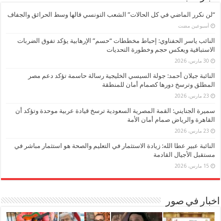
“لن نكرر الماضي في كل الحالات” الشعب التونسي قالها وسط الحرائق والجفاف
‏أسبوعين مضت
النائب ياسر الحفناوي: إحباط مخططات “حسم” الإرهابية يؤكد تفوق الضربات
الاستباقية ويعكس حجم وخطورة التحديات
30 مارس، 2026
النائبة جيلان أحمد: جولة السيسي الخليجية رسالة حاسمة تؤكد دعم مصر
المطلق وترسخ دورها كصمام أمان للمنطقة
23 مارس، 2026
سميرة الجنايني: القمة المصرية السعودية ترسخ قيادة عربية موحدة وتؤكد أن
القاهرة والرياض صمام أمان الأمة
23 مارس، 2026
النائبة عبير عطا الله: زيادة الاستثمار في التعليم والصحة هو استثمار مباشر في
مستقبل الأجيال القادمة
15 مارس، 2026
اخبار في صور