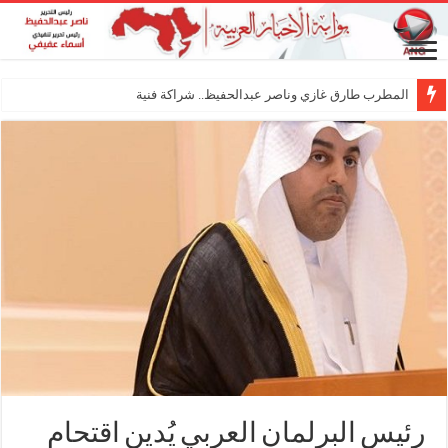
المطرب طارق غازي وناصر عبدالحفيظ.. شراكة فنية ترسم ملامح
رئيس البرلمان العربي يُدين اقتحام