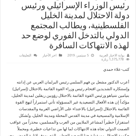
رئيس الوزراء الإسرائيلي ورئيس
دولة الاحتلال لمدينة الخليل
الفلسطينية، ويطالب المجتمع
الدولي بالتدخل الفوري لوضع حد
لهذه الانتهاكات السافرة
على
بوابة الاخبار العربية
5 سبتمبر، 2019
اخر الأخبار
التعليقات
رئيس
1,375,778 زيارة
البرلمان
العربي
كتب-علاء حمدي
يُدين
اقتحام
رئيس
أعرب الدكتور مشعل بن فهم السلمي رئيس البرلمان العربي عن إدانته
الوزراء
الإسرائيلي
وإستنكاره الشديدين اقتحام رئيس وزراء القوة القائمة بالاحتلال (إسرائيل)
ورئيس
دولة
بنيامين نتنياهو ورئيس القوة القائمة بالاحتلال رؤوبين ريفلين لمدينة الخليل،
الاحتلال
مؤكداً إن هذه الأفعال التصعيدية غير المسؤولة تأتي استمراراً لنهج القوة
لمدينة
الخليل
القائمة بالاحتلال (إسرائيل) بالاعتداء على الأراضي العربية والمقدسات
الفلسطينية،
ويطالب
الإسلامية والمسيحية في مدينة القدس المحتلة ومدينة الخليل، وتُشكل
المجتمع
استفزازاً خطيراً لمشاعر الملايين من العرب والمسلمين، محذراً من عواقب
الدولي
بالتدخل
الصمت الدولي تجاه هذه الانتهاكات لما لها من تداعيات خطيرة، ومحملاً
الفوري
لوضع
حكومة الاحتلال مسؤولية هذا التصعيد الخطير، الذي يهدف لإثارة الفوضى وجر