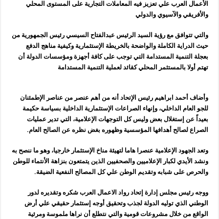
الأعمال العرب علي تعزيز فيه المعاملات التجارية على المستوى المحلي
والأفريقي والآسيوي والدولي
والتي تتوافق مع رؤية السيد الرئيس عبدالفتاح السيسي رئيس الجمهورية من
حيث الدراية الكاملة والواضحة بالخريطة الإستثمارية وكيفية مناهج الدفع
بعجلة التنمية المستدامة التي توجب على كافة أجهزة ومؤسسات الدولة أن
تهتم أولا بالمستثمر المحلي كقائد لعملية التنمية المستدامة
وأضاف أحمد ابراهيم رئيس الإتحاد أنه من أهم عنصر من عناصر الإطمئنان
للجو العام الداخلي، وإنهاء الصراعات الإستثمارية الداخلية بسياسة حكيمة
بعيداً عن إستغلال بعض وليس كل التوجهات الإعلامية، التي تدير عمليات
الصراع لصالح أهدافها المؤسسية وظهوره بغض نظره عن الصالح العام.
وتعد الجهود الإعلامية عنصرا هاما لتهيئة مناخ الإستثمار خارجيا، وهو ما ننصح به
ونشد الأيدي لكبار الإعلاميين والصحفيين الذين يتمتعون بنزاهة الأنتماء للوطن
والحرص على شبابه وتقديم الوطن علي كل المصالح النفعية الضيقة.
ووجه رئيس مجلس إدارة إتحاد رواد الاعمال العرب شكره وتقديره لدور
الوطني الذي توليه الدولة لجذب وتحقيق أوجه إستثمار حقيقي علي أرض
الواقع من خلال مشروعات قومية والتي نتطلع أن نراها ملموسة ومرئية