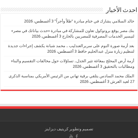
احدث الأخبار
خالد السلامي يشارك في ختام مبادرة “ظلاً وأجراً”
3 أغسطس، 2026
بنك مصر يوقع بروتوكول تعاون للمشاركة في مبادرة «حدث بياناتك في مصر»
لتيسير الخدمات المصرفية للمصريين بالخارج
3 أغسطس، 2026
بعد أزمة صورة النوم على سريرالعندليب .. محمد شبانة يكشف إجراءات جديدة
لتنظيم زيارة منزل عبدالحليم حافظ
3 أغسطس، 2026
أزمة أرض المحلج بمغاغة تثير الجدل.. تساؤلات حول مخالفات التقسيم والبناء
ومطالبات بالتحقيق
3 أغسطس، 2026
الملك محمد السادس يتلقي برقية تهاني من الرئيس الأمريكي بمناسبة الذكرى
27 لعيد العرش
3 أغسطس، 2026
تصميم وتطوير
كريتيف ديزاينز