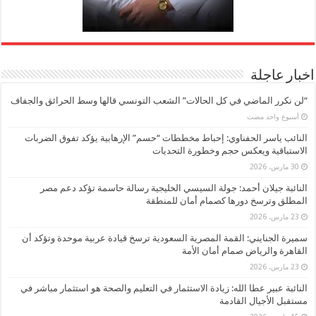
اخبار عاجلة
“لن نكرر الماضي في كل الحالات” الشعب التونسي قالها وسط الحرائق والجفاف
‏أسبوع واحد مضت
النائب ياسر الحفناوي: إحباط مخططات “حسم” الإرهابية يؤكد تفوق الضربات
الاستباقية ويعكس حجم وخطورة التحديات
30 مارس، 2026
النائبة جيلان أحمد: جولة السيسي الخليجية رسالة حاسمة تؤكد دعم مصر
المطلق وترسخ دورها كصمام أمان للمنطقة
23 مارس، 2026
سميرة الجنايني: القمة المصرية السعودية ترسخ قيادة عربية موحدة وتؤكد أن
القاهرة والرياض صمام أمان الأمة
23 مارس، 2026
النائبة عبير عطا الله: زيادة الاستثمار في التعليم والصحة هو استثمار مباشر في
مستقبل الأجيال القادمة