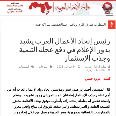
المطرب طارق غازي وناصر عبدالحفيظ.. شراكة فنية ترسم مل
رئيس إتحاد الأعمال العرب يشيد
بدور الإعلام في دفع عجلة التنمية
وجذب الإستثمار
على
بوابة الاخبار العربية
14 فبراير، 2021
منوعات
التعليقات
رئيس
1,375,300 زيارة
إتحاد
الأعمال
كتبت _ مروة حسن
العرب
يشيد
بدور
قال المهندس أحمد إبراهيم رئيس ومؤسس إتحاد رواد الأعمال العرب أنه من
الإعلام
في
أهم عناصر جذب الإستثمار إطمئنان المستثمر إلى وجود تشريعات ونظم
دفع
عجلة
واضحة تضمن له معاملة إستثماراته بأسلوب موثوق وهذه الأنظمة ستعزز
التنمية
السمعة الطيبة و الغير نمطية، والتي تدفعه للوثوق في مناخ واقعي معزز
وجذب
الإستثمار
بالممارسات القضائية بجمهورية مصر العربية ونعمل من خلال إتحاد رواد
مغلقة