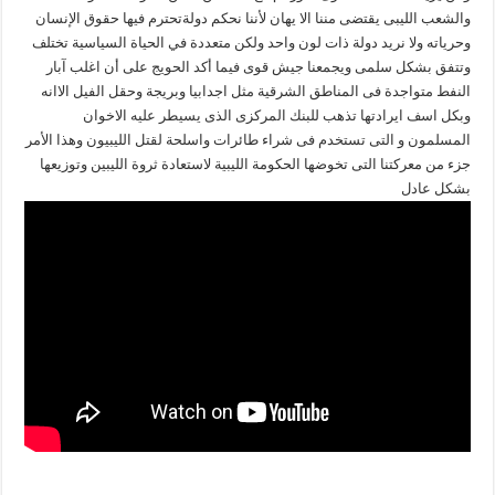
والشعب الليبى يقتضى مننا الا يهان لأننا نحكم دولةتحترم فيها حقوق الإنسان
وحرياته ولا نريد دولة ذات لون واحد ولكن متعددة في الحياة السياسية تختلف
وتتفق بشكل سلمى ويجمعنا جيش قوى فيما أكد الحويج على أن اغلب آبار
النفط متواجدة فى المناطق الشرقية مثل اجدابيا وبريجة وحقل الفيل الاانه
وبكل اسف ايرادتها تذهب للبنك المركزى الذى يسيطر عليه الاخوان
المسلمون و التى تستخدم فى شراء طائرات واسلحة لقتل الليبيون وهذا الأمر
جزء من معركتنا التى تخوضها الحكومة الليبية لاستعادة ثروة الليبين وتوزيعها
بشكل عادل