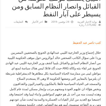
القبائل وانصار النظام السابق ومن
يسيطر على آبار النفط
على
بوابة الاخبار العربية
24 نوفمبر، 2019
اخر الأخبار
التعليقات
د
1,375,442 زيارة
عبدالهادي
الحويج
وزيرالخارجية
الليبى
يكشف
كتب-ناصر عبد الحفيظ
موقف
حكومته
من
خلال إجتماع وزير الخارجية الليبي عبدالهادي الحويج بالصحفيين المصريين
القبائل
وانصار
وردا على سؤال الكاتب الصحفي خالد أبوالروس حول موقف الحكومة الليبية
النظام
السابق
من أنصار النظام السابق والقبائل بليبيا كشف وزير الخارجية الليبى عبد الهادى
ومن
يسيطر
الحويج عبر لقاء بثته وكالة ANG حيث أكد قائلا: ليس هناك سياسة لمنع اي
على
مواطن ليبى من ممارسة الحياة السياسية بكل مظاهرها الديمقراطية شريطة
آبار
النفط
ان يلتزموا بالمعايير التى وضعتها الحكومة الا وهى الا يستخدم السلاح
مغلقة
والمسجد فى الحياة السياسية فأهلا بالملكيون والفيدراليون والقذافيون
ونخص هؤلاء ان عليهم العودة ومنحهم مرتب وإيجار مسكن لمدة عام كامل
وهذه ليست منه من أحد بل هو حقهم كمواطنين وابناء ليبيا وقد اجتمعنا وقد
اجتمعنا مع العديد من كبار القيادات العسكرية والمدنية لبحث شأن عودتهم
ومن يريد التقاعد سنسوى أمورهم مع التضامن فنحن حكومة مسئولة