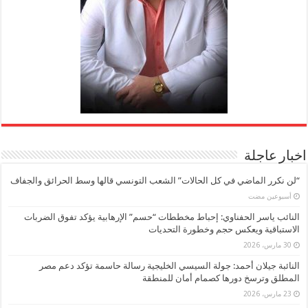
اخبار عاجلة
“لن نكرر الماضي في كل الحالات” الشعب التونسي قالها وسط الحرائق والجفاف
‏أسبوعين مضت
النائب ياسر الحفناوي: إحباط مخططات “حسم” الإرهابية يؤكد تفوق الضربات
الاستباقية ويعكس حجم وخطورة التحديات
30 مارس، 2026
النائبة جيلان أحمد: جولة السيسي الخليجية رسالة حاسمة تؤكد دعم مصر
المطلق وترسخ دورها كصمام أمان للمنطقة
23 مارس، 2026