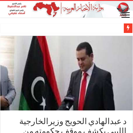
د عبدالهادي الحويج وزيرالخارجية
الليبى يكشف موقف حكومته من