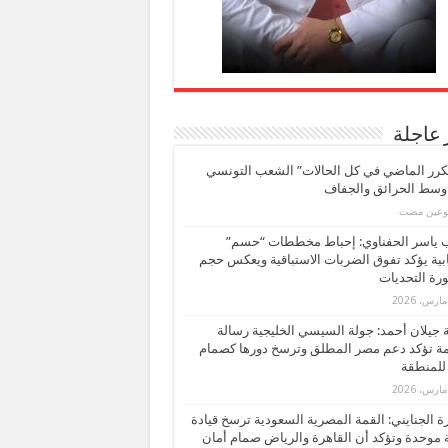
 عاجلة
كرر الماضي في كل الحالات” الشعب التونسي
 وسط الحرائق والجفاف
بوعين مضت
ب ياسر الحفناوي: إحباط مخططات “حسم”
ابية يؤكد تفوق الضربات الاستباقية ويعكس حجم
ة التحديات
بة جيلان أحمد: جولة السيسي الخليجية رسالة
ة تؤكد دعم مصر المطلق وترسخ دورها كصمام
للمنطقة
 الجنايني: القمة المصرية السعودية ترسخ قيادة
 موحدة وتؤكد أن القاهرة والرياض صمام أمان