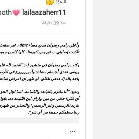
وأعلن رامي رضوان
تأكدت إصابتي ب فيروس كورونا ، كلها كام يوم و
وكتب رامي رضوان في منشور له: “الحمد لله على ك
ويبقى عندي أجسام مضادة وأمررررررع في الأرض بإذ
ياخد باله (لا داعي للقلق. لو ظهر اي اعراض سا
وتابع: “أنا ملتزم بالتباعد والكمامة..انما لجل 
أي فكرة جالي من مين وازاي ابن اللئيمه ده، بقول 
بتزيد (الرسمي وغير الرسمي) والتحذير من شهر
ربنا يسلمكم جميعا من أي شر”.