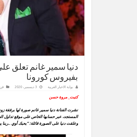
دنيا سمير غانم تعلق عل
بفيروس كورونا
بوابة الاخبار العربية
3 ديسمبر، 2020
فن 
كتبت_ مروة حسن
نشرت الفنانة دنيا سمير غانم صورة لها برفقة زو
المستجد، عبر حسابها الخاص على موقع تداول الص
وعلقت دنيا على الصورة قائلة: ”بحبك أوي ..ربنا 