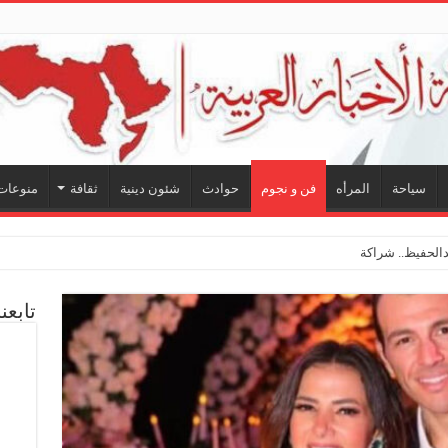
سياحة
المرأه
فن و نجوم
حوادث
شئون دينية
ثقافة
منوعات
لحفيظ.. شراكة فنية ترسم ملامح مستقبل الكليب ا
تابعن