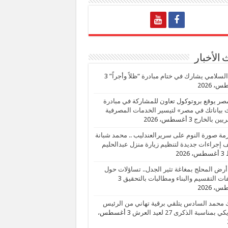
الأخبار
السلامي يشارك في ختام مبادرة “ظلاً وأجراً”
3
، 2026
صر يوقع بروتوكول تعاون للمشاركة في مبادرة
بياناتك في مصر» لتيسير الخدمات المصرفية
يين بالخارج
3 أغسطس، 2026
زمة صورة النوم على سريرالعندليب .. محمد شبانة
إجراءات جديدة لتنظيم زيارة منزل عبدالحليم
3 أغسطس، 2026
أرض المحلج بمغاغة تثير الجدل.. تساؤلات حول
ات التقسيم والبناء ومطالبات بالتحقيق
3
، 2026
 محمد السادس يتلقي برقية تهاني من الرئيس
ي بمناسبة الذكرى 27 لعيد العرش
3 أغسطس،