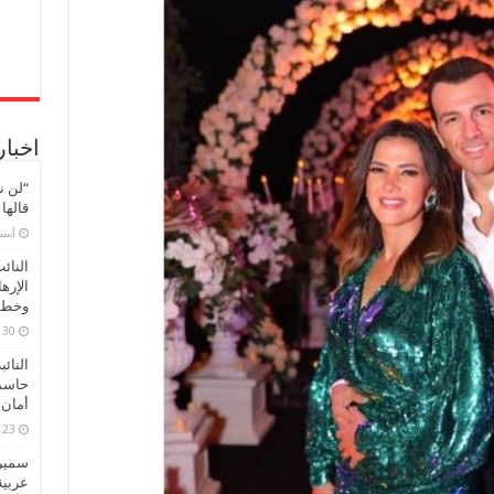
اخبار
“لن ن
قالها
‏أس
النائ
الإره
وخطور
30 مارس، 2026
النائ
حاسم
أمان 
23 مارس، 2026
سميرة
عربية