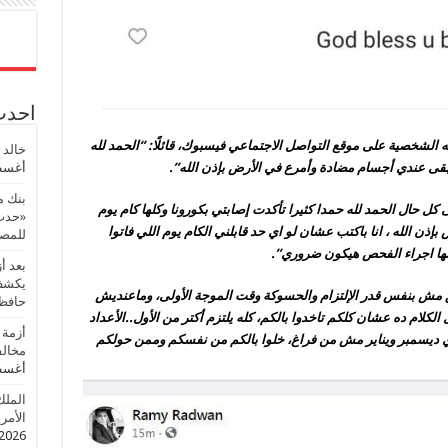
احدث 
 مذيع مساء dmc ، عبر صفحته الشخصية على موقع التواصل الاجتماعي فيسبوك، قائلًا: “الحمد لله
خالد 
يبقى عندي أجسام مضادة وأمرع في الأرض بإذن الله”.
أغسطس
بنك م
ل حال الحمد لله حمدا كثيرا تأكدت إصابتي بكورونا وكلها كام يوم
«حدث 
ن الله ، انا باكتب عشان لو اي حد قابلني الكام يوم اللي فاتوا
للمصر
عتها اجراء الفحص هيكون ضروري”.
بعد أ
يكشف 
الحق مش بنفس قدر الإلتزام والحسوكة وقت الموجة الأولى، وماعنديش
حافظ
الكلام ده عشان كلكم تاخدوا بالكم، كله يلتزم أكتر من الأول..الأعداد
أزمة 
ي ديسمبر ويناير مش من فراغ، خلوا بالكم من نفسكم وممن حولكم
مخالف
أغسطس
الملك
الأمريك
2026