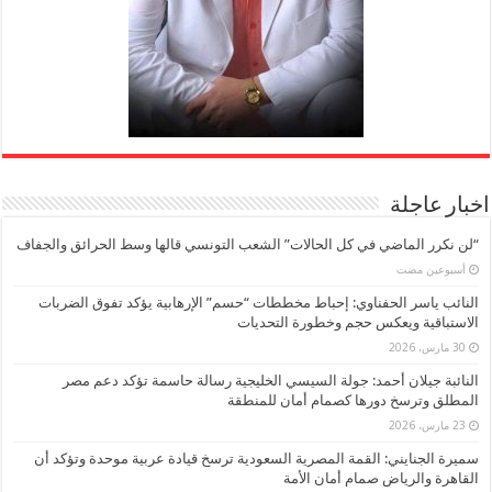
اخبار عاجلة
“لن نكرر الماضي في كل الحالات” الشعب التونسي قالها وسط الحرائق والجفاف
‏أسبوعين مضت
النائب ياسر الحفناوي: إحباط مخططات “حسم” الإرهابية يؤكد تفوق الضربات
الاستباقية ويعكس حجم وخطورة التحديات
30 مارس، 2026
النائبة جيلان أحمد: جولة السيسي الخليجية رسالة حاسمة تؤكد دعم مصر
المطلق وترسخ دورها كصمام أمان للمنطقة
23 مارس، 2026
سميرة الجنايني: القمة المصرية السعودية ترسخ قيادة عربية موحدة وتؤكد أن
القاهرة والرياض صمام أمان الأمة