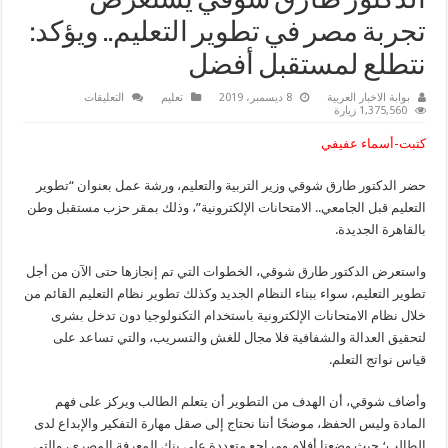
الدكتور طارق شوقي يستعرض
تجربة مصر في تطوير التعليم.. ويؤكد:
نتطلع لمستقبل أفضل
على
بوابة الاخبار العربية
8 ديسمبر، 2019
تعليم
التعليقات
خلال
1,375,560 زيارة
ندوة
“تطوير
كتبت-أسماء عفيفي
التعليم
قبل
الجامعي..
حضر الدكتور طارق شوقي وزير التربية والتعليم، ورشة عمل بعنوان “تطوير
الامتحانات
الإلكترونية”
التعليم قبل الجامعي.. الامتحانات الإلكترونية”، وذلك بمقر حزب مستقبل وطن
الدكتور
طارق
بالقاهرة الجديدة.
شوقي
يستعرض
تجربة
واستعرض الدكتور طارق شوقي، الخطوات التي تم إنجازها حتى الآن من أجل
مصر
في
تطوير التعليم، سواء ببناء النظام الجديد وكذلك تطوير نظام التعليم القائم من
تطوير
خلال نظام الامتحانات الإلكترونية باستخدام التكنولوجيا دون تدخل بشرى
التعليم..
ويؤكد:
لتحقيق العدالة والشفافية فلا مجال للغش والتسريب، والتي تساعد على
نتطلع
لمستقبل
قياس نواتج التعلم.
أفضل
مغلقة
وأضاف شوقي، أن الهدف من التطوير أن يتعلم الطالب ويركز على فهم
المادة وليس الحفظ، موضحًا أننا نحتاج إلى صقل مهارة التفكير والإبداع لدى
الطالب؛ حيث وضعنا أفلام ومراجع متعددة على بنك المعرفة المصري، والتي