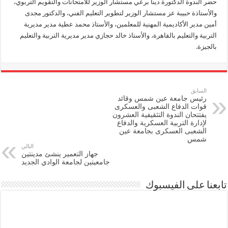
حضر الندوة الدكتورة دينا برعي مستشار الوزير للامتحانات والتقويم التربوي،
والأستاذة حبيبة عز مستشار الوزير لتطوير التعليم الفني، والدكتور مجدى
أمين مدير الأكاديمية المهنية للمعلمين، والأستاذ محمد عطية مدير مديرية
التربية والتعليم بالقاهرة، والأستاذ خالد حجازي مدير مديرية التربية والتعليم
بالجيزة.
السابق
رئيس جامعة عين شمس وقائد
قوات الدفاع الشعبى والعسكرى
يفتتحان الندوة التثقيفية العشرون
لإدارة التربية العسكرية والدفاع
الشعبى العسكرى بجامعة عين
شمس
التالي
جهاز التعمير ينشئ مدينتين
جامعيتين لجامعة الوادي الجديد
تابعنا على الفيسبوك