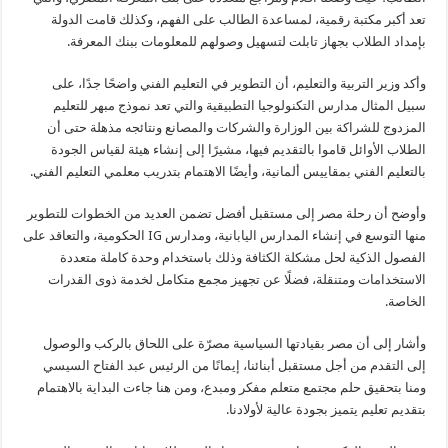
تعد أكبر مكتبة رقمية، لمساعدة الطالب على الفهم، وكذلك قامت الدولة
بإمداد الطلاب بجهاز تابلت لتسهيل وصولهم للمعلومات ببنك المعرفة.
وأكد وزير التربية والتعليم، أن التطوير في التعليم الفني واضحًا جدًا، على
سبيل المثال مدارس التكنولوجيا التطبيقية والتي تعد نموذج مبهر للتعليم
المزدوج للشراكة بين الوزارة والشركات والمصانع ونتائجه مذهلة حتى أن
الطلاب الأوائل قاموا بالتقديم فيها، مشيرًا إلى إنشاء هيئة لقياس الجودة
بالتعليم الفني بمقاييس ألمانية، وأيضًا الاهتمام بتدريب معلمي التعليم الفني.
وأوضح أن رحلة مصر إلى مستقبل أفضل تضمن العديد من الخطوات للتطوير
منها التوسع في إنشاء المدارس اليابانية، ومدارس IG الحكومية، والتعاقد على
الفصول الذكية لحل مشكلة الكثافة وذلك باستخدام وحدة كاملة متعددة
الاستخدامات ومتنقلة، فضلًا عن تجهيز مجمع متكامل لخدمة ذوى القدرات
الخاصة.
وأشار إلى أن مصر بقيادتها السياسية مصرّة على اللحاق بالركب والوصول
إلى التقدم من أجل مستقبل أبنائنا، إيمانًا من الرئيس عبد الفتاح السيسي
ومنا بتحقيق حلم مجتمع متعلم مفكر ومبدع، ومن هنا جاءت البداية بالاهتمام
بتقديم تعليم يتميز بجودة عالية لأولادنا.