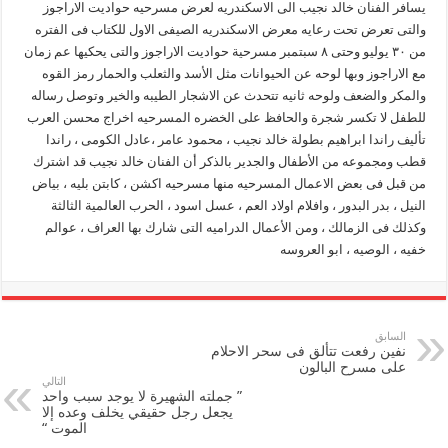
يسافر الفنان خالد نجيب الى الاسكندريه لعرض مسرحيه حواديت الاراجوز
والتى تعرض تحت رعايه معرض الاسكندريه الصيفى الاول للكتاب فى الفتره
من ٣٠ يوليو وحتى ٨ سبتمبر مسرحية حواديت الاراجوز والتى يحكيها عم زمان
مع الاراجوز وبها لوحه عن الحيوانات مثل الأسد والثعلب والحمار رمز القوه
والمكر والضعف ولوحه ثانيه تتحدث عن الاشجار الطيبه والخير وتوصل رساله
للطفل لا تكسر شجرة والحافظ على الخضره المسرحيه اخراج محسن العرب
تأليف راندا ابراهيم بطولة خالد نجيب ، محمود عامر ،عادل الكومى ، راندا
قطب ومجموعه من الأطفال والجدير بالذكر أن الفنان خالد نجيب قد اشترك
من قبل فى بعض الاعمال المسرحيه منها مسرحيه اكشن ، كابتن بليه ، بياض
النيل ، بدر البدور ، وافلام اولاد العم ، عسل اسود ، الحرب العالمية الثالثة
وكذلك فى الزمالك ، ومن الأعمال الدراميه التى شارك بها العراف ، عوالم
خفيه ، الوصيه ، ابو العروسه
السابق
نفين رفعت تتألق فى سحر الاحلام
على مسرح البالون
التالي
” جملته الشهيرة لا يوجد سبب واحد
يجعل رجل حقيقي يخلف وعده إلا
الموت “