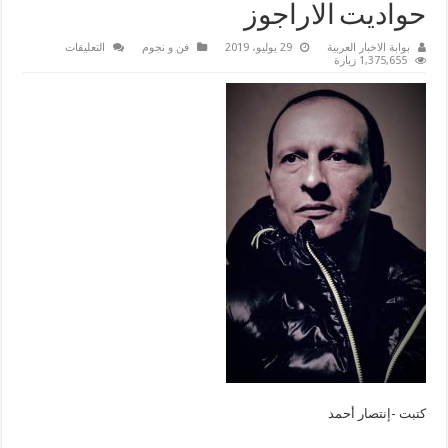
حواديت الاراجوز
على
بوابة الاخبار العربية
29 يوليو، 2019
فن و نجوم
التعليقات
خالد
1,375,655 زيارة
نجيب
بالاسكندرية
لعرض
حواديت
الاراجوز
مغلقة
كتبت -إنتصار أحمد