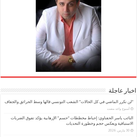
اخبار عاجلة
“لن نكرر الماضي في كل الحالات” الشعب التونسي قالها وسط الحرائق والجفاف
‏أسبوع واحد مضت
النائب ياسر الحفناوي: إحباط مخططات “حسم” الإرهابية يؤكد تفوق الضربات
الاستباقية ويعكس حجم وخطورة التحديات
30 مارس، 2026