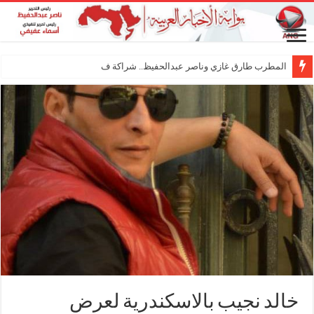
المطرب طارق غازي وناصر عبدالحفيظ.. شراكة فنية ترسم مل
خالد نجيب بالاسكندرية لعرض