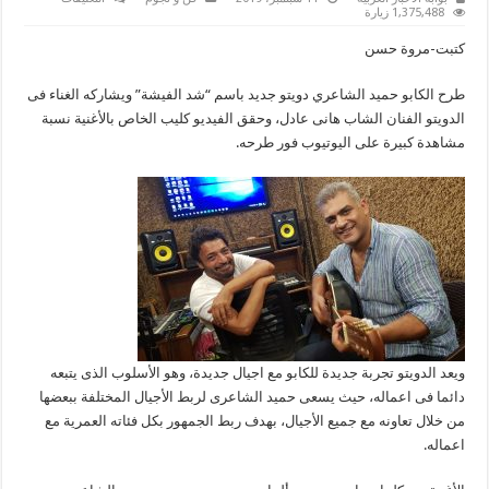
حميد
1,375,488 زيارة
الشاعري
يطرح
كتبت-مروة حسن
“شد
الفيشة”
بمشاركة
طرح الكابو حميد الشاعري دويتو جديد باسم “شد الفيشة” ويشاركه الغناء فى
هانى
عادل
الدويتو الفنان الشاب هانى عادل، وحقق الفيديو كليب الخاص بالأغنية نسبة
مغلقة
مشاهدة كبيرة على اليوتيوب فور طرحه.
ويعد الدويتو تجربة جديدة للكابو مع اجيال جديدة، وهو الأسلوب الذى يتبعه
دائما فى اعماله، حيث يسعى حميد الشاعرى لربط الأجيال المختلفة ببعضها
من خلال تعاونه مع جميع الأجيال، بهدف ربط الجمهور بكل فئاته العمرية مع
اعماله.