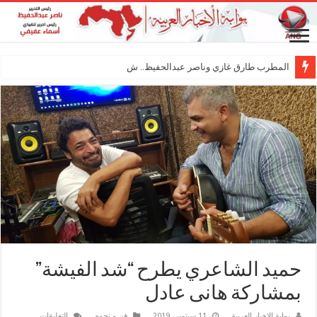
المطرب طارق غازي وناصر عبدالحفيظ.. شراكة فنية ت
حميد الشاعري يطرح “شد الفيشة”
بمشاركة هانى عادل
على
بوابة الاخبار العربية
11 سبتمبر، 2019
فن و نجوم
التعليقات