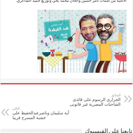
الأغنية من كلمات تامر حسين وألحان محمد يحي وتوزيع حميد الشاعري.
السابق
الجرارى الرسوم على قائدى
الشاحنات المصرية غير قانونى
التالي
آية سليمان وناصرعبدالحفيظ على
خشبة المسرح قريبا
تابعنا على الفيسبوك