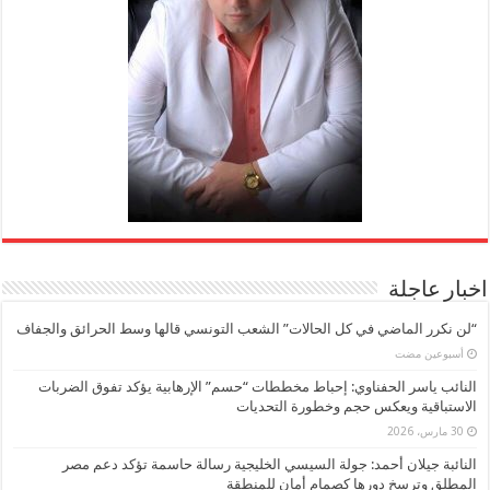
اخبار عاجلة
“لن نكرر الماضي في كل الحالات” الشعب التونسي قالها وسط الحرائق والجفاف
‏أسبوعين مضت
النائب ياسر الحفناوي: إحباط مخططات “حسم” الإرهابية يؤكد تفوق الضربات
الاستباقية ويعكس حجم وخطورة التحديات
30 مارس، 2026
النائبة جيلان أحمد: جولة السيسي الخليجية رسالة حاسمة تؤكد دعم مصر
المطلق وترسخ دورها كصمام أمان للمنطقة