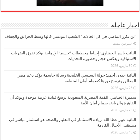
اخبار عاجلة
“لن نكرر الماضي في كل الحالات” الشعب التونسي قالها وسط الحرائق والجفاف
‏أسبوعين مضت
النائب ياسر الحفناوي: إحباط مخططات “حسم” الإرهابية يؤكد تفوق الضربات
الاستباقية ويعكس حجم وخطورة التحديات
30 مارس، 2026
النائبة جيلان أحمد: جولة السيسي الخليجية رسالة حاسمة تؤكد دعم مصر
المطلق وترسخ دورها كصمام أمان للمنطقة
23 مارس، 2026
سميرة الجنايني: القمة المصرية السعودية ترسخ قيادة عربية موحدة وتؤكد أن
القاهرة والرياض صمام أمان الأمة
23 مارس، 2026
النائبة عبير عطا الله: زيادة الاستثمار في التعليم والصحة هو استثمار مباشر في
مستقبل الأجيال القادمة
15 مارس، 2026