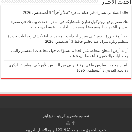
احدث الأخبار
خالد السلامي يشارك في ختام مبادرة “ظلاً وأجراً”
3 أغسطس، 2026
بنك مصر يوقع بروتوكول تعاون للمشاركة في مبادرة «حدث بياناتك في مصر»
لتيسير الخدمات المصرفية للمصريين بالخارج
3 أغسطس، 2026
بعد أزمة صورة النوم على سريرالعندليب .. محمد شبانة يكشف إجراءات جديدة
لتنظيم زيارة منزل عبدالحليم حافظ
3 أغسطس، 2026
أزمة أرض المحلج بمغاغة تثير الجدل.. تساؤلات حول مخالفات التقسيم والبناء
ومطالبات بالتحقيق
3 أغسطس، 2026
الملك محمد السادس يتلقي برقية تهاني من الرئيس الأمريكي بمناسبة الذكرى
27 لعيد العرش
3 أغسطس، 2026
تصميم وتطوير
كريتيف ديزاينز
جميع الحقوق محفوظة © 2019 لبوابة الأخبار العربية