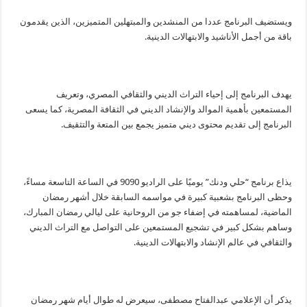
ويستضيف البرنامج عددا من المنشدين والمبتهلين المتميزين، الذين يقدمون
باقة من أجمل الأناشيد والابتهالات الدينية.
يهدف البرنامج إلى إحياء التراث الديني والثقافي المصري، وتعريف
المستمعين بأهمية الموالد والإنشاد الديني في الثقافة المصرية، كما يسعى
البرنامج إلى تقديم محتوى ديني متميز يجمع بين المتعة والتثقيف.
يذاع برنامج “حلي ودنك” يوميًا على الراديو 9090 في الساعة التاسعة مساءً،
وحظى البرنامج بشعبية كبيرة في مواسمه السابقة خلال أشهر رمضان
الماضية، لمساهمته في إضفاء جو من الروحانية على ليالي رمضان المبارك،
وساهم بشكل كبير في تشجيع المستمعين على التواصل مع التراث الديني
والثقافي في عالم الإنشاد والابتهالات الدينية.
يذكر أن الإعلامي عبدالفتاح مصطفى، سيعرض له طوال أيام شهر رمضان