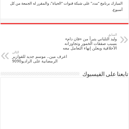
المبارك برنامج “مدد” على شبكة قنوات “الحياة”، والمقرر له الجمعة من كل
أسبوع.
السابق
وليد التلباني يتبرأ من «فان دام»
بسبب صفقات الخمور وتجاوزاته
الأخلاقية ويعلن إنهاء التعامل معه
التالي
اعرف مين.. موسم جديد للفوازير
الرمضانية على الراديو9090
تابعنا على الفيسبوك