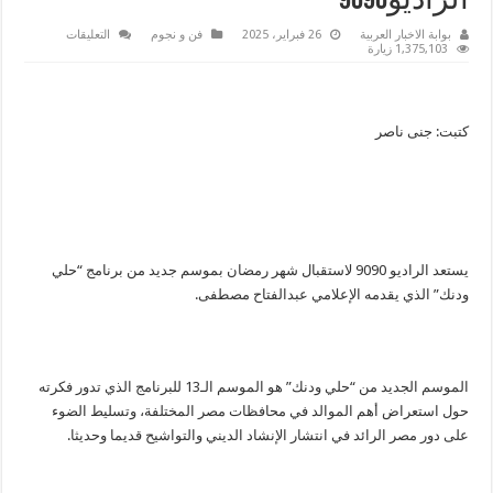
الراديو9090
على
بوابة الاخبار العربية
26 فبراير، 2025
فن و نجوم
التعليقات
حلي
1,375,103 زيارة
ودنك..
رحلة
في
عالم
الإنشاد
كتبت: جنى ناصر
والابتهالات
في
رمضان
على
الراديو9090
مغلقة
يستعد الراديو 9090 لاستقبال شهر رمضان بموسم جديد من برنامج “حلي
ودنك” الذي يقدمه الإعلامي عبدالفتاح مصطفى.
الموسم الجديد من “حلي ودنك” هو الموسم الـ13 للبرنامج الذي تدور فكرته
حول استعراض أهم الموالد في محافظات مصر المختلفة، وتسليط الضوء
على دور مصر الرائد في انتشار الإنشاد الديني والتواشيح قديما وحديثا.