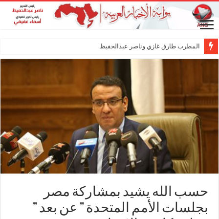
المطرب طارق غازي وناصر عبدالحفيظ.. شراكة فني
حسب الله يشيد بمشاركة مصر
بجلسات الأمم المتحدة ” عن بعد ”