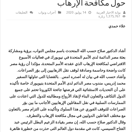
حول مكافحة الإرهاب
على
بوابة الاخبار العربية
14 يوليو، 2020
أحزاب ونواب
التعليقات
حسب
1,375,767 زيارة
الله
يشيد
علاء حمدي
بمشاركة
مصر
بجلسات
الأمم
المتحدة
”
عن
أشاد الدكتور صلاح حسب الله المتحدث باسم مجلس النواب، برؤية ومشاركة
بعد
بعثة مصر الدائمة لدى الأمم المتحدة في نيويورك في فعاليات الأسبوع
”
حول
الافتراضي لمكافحة الإرهاب الذي عقدته الأمم المتحدة، مؤكدا أن رؤية مصر
مكافحة
الإرهاب
كانت واضحة وحاسمة وصادقة لوقف نقل الارهابيين إلى بؤر الصراعات.
مغلقة
وأشاد حسب الله في بيان له أصدره امس . بالقضايا التى تناولها السفير
محمد إدريس، مندوب مصر الدائم لدى الأمم المتحدة بنيويورك خاصة تأكيده
على أن التحديات الاستثنائية التي فرضتها جائحة الكورونا تحتم على جميع
الدول التكا
تف والتعاون البناء لإنقاذ الأرواح ومطالبته للدول التي اعتادت على
الممارسات السلبية في نقل المقاتلين الإرهابيين الأجانب ما بين بؤر
الصراعات للتوقف الفوري عن هذا السلوك وتأكيده على التزام مصر بالتعاون
مع مختلف الفاعلين الدوليين في مجال مكافحة الإرهاب والتطرف.
وقال الدكتور صلاح حسب الله، إن مصر بقيادة الزعيم البطل الرئيس عبد
الفتاح السيسي، كانت في مقدمة دول العالم التى حذرت من خطورة ظاهرة