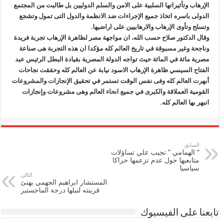
الإرهاب وتأثيراتها السلبية على الامن والسلم الدوليين بل طالبت من المجتمع
الدولى باسره اتخاذ جميع الإجراءات ضد الانظمة والدول التى تمول وتشجع
وتسلح وتأوى الإرهاب والارهابيين على اراضيها.
وقال الدكتور صلاح حسب الله، ان مواجهة مصر لظاهرة الإرهاب تجربة فريدة
وناجحة وغير مسبوقة في تاريخ العالم كله مؤكدا ان هذه التجربة هى صناعة
مصرية مائة في المائة حيث تواجه الدولة المصرية بقيادة البطل الرئيس عبد
الفتاح السيسي ظاهرة الإرهاب الاسود نيابة عن العالم كله وحققت نجاحات
أبهرت العالم كله وفى نفس الوقت تستمر في تحقيق الإنجازات والمشروعات
القومية العملاقة والكبرى في جميع انحاء العالم وهى مشروعات وإنجازات
انبهر بها العالم كله.
السابق
” الهمامي ” تجيب علي تساؤلات
متابعيها حول عدم تزعمها حراكا
سياسيا
التالي
المستشار ابراهيم الجهمي يهنئ
قرينته لنيلها درجة الماجستير
تابعنا على الفيسبوك