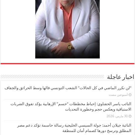
اخبار عاجلة
“لن نكرر الماضي في كل الحالات” الشعب التونسي قالها وسط الحرائق والجفاف
‏أسبوعين مضت
النائب ياسر الحفناوي: إحباط مخططات “حسم” الإرهابية يؤكد تفوق الضربات
الاستباقية ويعكس حجم وخطورة التحديات
30 مارس، 2026
النائبة جيلان أحمد: جولة السيسي الخليجية رسالة حاسمة تؤكد دعم مصر
المطلق وترسخ دورها كصمام أمان للمنطقة