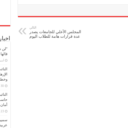
معتدلة
مغلقة
التالي
المجلس الأعلي للجامعات يصدر
عدة قرارات هامة للطلاب اليوم
اخبار
“لن ن
قالها
‏أس
النائ
الإره
وخطور
30 مارس، 2026
النائ
حاسم
أمان 
23 مارس، 2026
سميرة
عربية