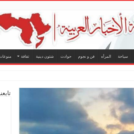
سياحة
المرأه
فن و نجوم
حوادث
شئون دينية
ثقافة
منوعات
تابعن