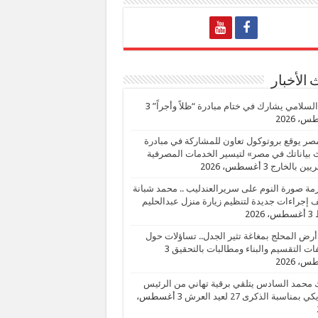
الأخبار
السلامي يشارك في ختام مبادرة “ظلاً وأجراً”
3
، 2026
صر يوقع بروتوكول تعاون للمشاركة في مبادرة
بياناتك في مصر» لتيسير الخدمات المصرفية
يين بالخارج
3 أغسطس، 2026
زمة صورة النوم على سريرالعندليب .. محمد شبانة
إجراءات جديدة لتنظيم زيارة منزل عبدالحليم
3 أغسطس، 2026
أرض المحلج بمغاغة تثير الجدل.. تساؤلات حول
ات التقسيم والبناء ومطالبات بالتحقيق
3
، 2026
 محمد السادس يتلقي برقية تهاني من الرئيس
ي بمناسبة الذكرى 27 لعيد العرش
3 أغسطس،