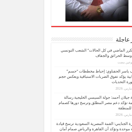
 عاجلة
كرر الماضي في كل الحالات” الشعب التونسي
 وسط الحرائق والجفاف
بوعين مضت
ب ياسر الحفناوي: إحباط مخططات “حسم”
ابية يؤكد تفوق الضربات الاستباقية ويعكس حجم
ة التحديات
بة جيلان أحمد: جولة السيسي الخليجية رسالة
ة تؤكد دعم مصر المطلق وترسخ دورها كصمام
للمنطقة
 الجنايني: القمة المصرية السعودية ترسخ قيادة
 موحدة وتؤكد أن القاهرة والرياض صمام أمان