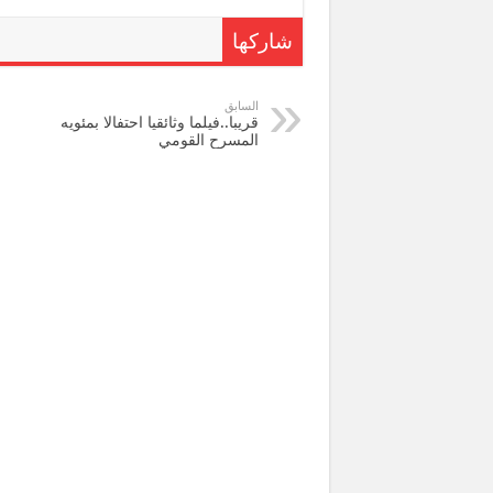
شاركها
السابق
قريبا..فيلما وثائقيا احتفالا بمئويه
المسرح القومي