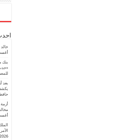
احدث 
خالد 
أغسطس
بنك م
«حدث 
للمصر
بعد أ
يكشف 
حافظ
أزمة 
مخالف
أغسطس
الملك
الأمريك
2026