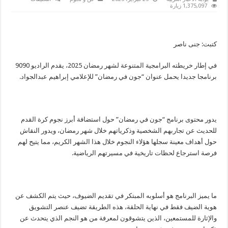
جون
1,375,097 زيارة
في
رمضان..
برنامج
جديد
لـ
كتبت: جنى ناصر
إبراهيم
عبدالجواد
على
الراديو
في إطار خريطته البرامجية المتنوعة لشهر رمضان 2025، يقدم الراديو 9090
9090
برنامجا جديدا يحمل عنوان “جون في رمضان” للإعلامي إبراهيم عبدالجواد.
مغلقة
يدور محتوى برنامج “جون في رمضان” حول استضافة أبرز نجوم كرة القدم
للحديث عن تجاربهم الشخصية وذكرياتهم خلال شهر رمضان، ويدور النقاش
حول أهداف معينة سجلها هؤلاء النجوم خلال هذا الشهر الكريم، مما يتيح لهم
فرصة استرجاع لحظات تاريخية في مسيرتهم الرياضية.
ما يميز البرنامج هو أسلوبه المبتكر في تقديم الضيوف، حيث يتم الكشف عن
هوية الضيف فقط في نهاية الحلقة، هذه الطريقة تضيف عنصر التشويق
والإثارة للمستمعين، الذين يتشوقون لمعرفة من هو النجم الذي يتحدث عن