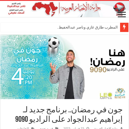
المطرب طارق غازي وناصر عبدالحفيظ.. شراكة فن
جون في رمضان.. برنامج جديد لـ
إبراهيم عبدالجواد على الراديو 9090
على
بوابة الاخبار العربية
25 فبراير، 2025
فن و نجوم
التعليقات