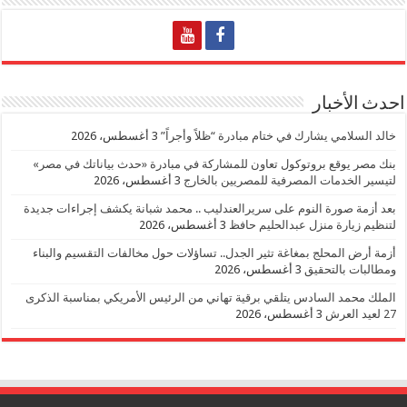
احدث الأخبار
خالد السلامي يشارك في ختام مبادرة “ظلاً وأجراً”
3 أغسطس، 2026
بنك مصر يوقع بروتوكول تعاون للمشاركة في مبادرة «حدث بياناتك في مصر»
لتيسير الخدمات المصرفية للمصريين بالخارج
3 أغسطس، 2026
بعد أزمة صورة النوم على سريرالعندليب .. محمد شبانة يكشف إجراءات جديدة
لتنظيم زيارة منزل عبدالحليم حافظ
3 أغسطس، 2026
أزمة أرض المحلج بمغاغة تثير الجدل.. تساؤلات حول مخالفات التقسيم والبناء
ومطالبات بالتحقيق
3 أغسطس، 2026
الملك محمد السادس يتلقي برقية تهاني من الرئيس الأمريكي بمناسبة الذكرى
27 لعيد العرش
3 أغسطس، 2026