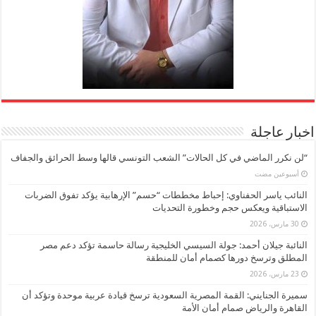
اخبار عاجلة
“لن نكرر الماضي في كل الحالات” الشعب التونسي قالها وسط الحرائق والجفاف
‏أسبوعين مضت
النائب ياسر الحفناوي: إحباط مخططات “حسم” الإرهابية يؤكد تفوق الضربات
الاستباقية ويعكس حجم وخطورة التحديات
30 مارس، 2026
النائبة جيلان أحمد: جولة السيسي الخليجية رسالة حاسمة تؤكد دعم مصر
المطلق وترسخ دورها كصمام أمان للمنطقة
23 مارس، 2026
سميرة الجنايني: القمة المصرية السعودية ترسخ قيادة عربية موحدة وتؤكد أن
القاهرة والرياض صمام أمان الأمة