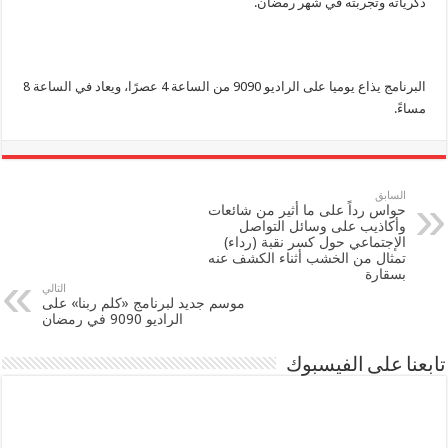
ذكرياته وتجربته في شهر رمضان.
البرنامج يذاع يوميا على الراديو 9090 من الساعة 4 عصرًا، ويعاد في الساعة 8
مساءً.
السابق
حواس رداً على ما أثير من شائعات
وأكاذيب على وسائل التواصل
الإجتماعي حول كسر نقبة (رداء)
تمثال من الخشب أثناء الكشف عنه
بسقارة
التالي
موسم جديد لبرنامج «كلم ربنا» على
الراديو 9090 في رمضان
تابعنا على الفيسبوك