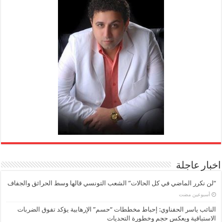
اخبار عاجلة
“لن نكرر الماضي في كل الحالات” الشعب التونسي قالها وسط الحرائق والجفاف
‏أسبوعين مضت
النائب ياسر الحفناوي: إحباط مخططات “حسم” الإرهابية يؤكد تفوق الضربات
الاستباقية ويعكس حجم وخطورة التحديات