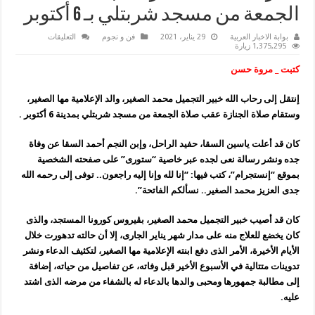
الجمعة من مسجد شربتلي بـ 6 أكتوبر
على
بوابة الاخبار العربية
29 يناير، 2021
فن و نجوم
التعليقات
جنازة
1,375,295 زيارة
محمد
الصغير
كتبت _ مروة حسن
عقب
صلاة
الجمعة
إنتقل إلى رحاب الله خبير التجميل محمد الصغير، والد الإعلامية مها الصغير،
من
مسجد
وستقام صلاة الجنازة عقب صلاة الجمعة من مسجد شربتلي بمدينة 6 أكتوبر .
شربتلي
بـ
6
كان قد أعلت ياسين السقا، حفيد الراحل، وإبن النجم أحمد السقا عن وفاة
أكتوبر
مغلقة
جده ونشر رسالة نعى لجده عبر خاصية “ستورى” على صفحته الشخصية
بموقع “إنستجرام”، كتب فيها: “إنا لله وإنا إليه راجعون.. توفى إلى رحمه الله
جدى العزيز محمد الصغير.. نسألكم الفاتحة”.
كان قد أصيب خبير التجميل محمد الصغير، بڤيروس كورونا المستجد، والذى
كان يخضع للعلاج منه على مدار شهر يناير الجارى، إلا أن حالته تدهورت خلال
الأيام الأخيرة، الأمر الذى دفع ابنته الإعلامية مها الصغير، لتكثيف الدعاء ونشر
تدوينات متتالية في الأسبوع الأخير قبل وفاته، عن تفاصيل من حياته، إضافة
إلى مطالبة جمهورها ومحبى والدها بالدعاء له بالشفاء من مرضه الذى اشتد
عليه.