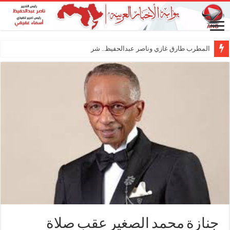
المطرب طارق غازي وناصر عبدالحفيظ.. شراكة فنية ت
جنازة محمد الصغير عقب صلاة