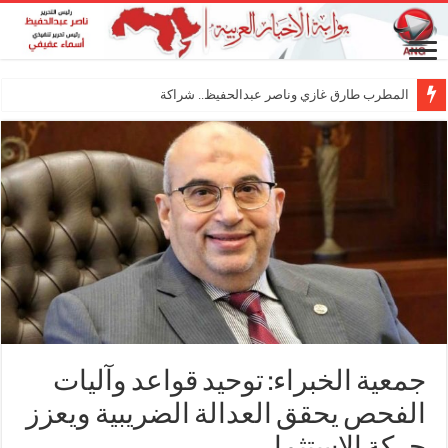
المطرب طارق غازي وناصر عبدالحفيظ.. شراكة فنية ترسم
جمعية الخبراء: توحيد قواعد وآليات
الفحص يحقق العدالة الضريبية ويعزز