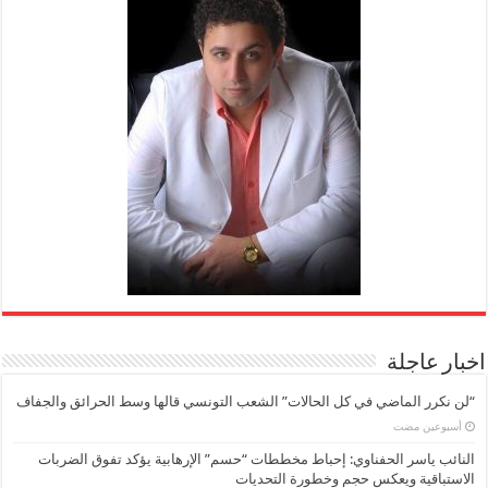
اخبار عاجلة
“لن نكرر الماضي في كل الحالات” الشعب التونسي قالها وسط الحرائق والجفاف
‏أسبوعين مضت
النائب ياسر الحفناوي: إحباط مخططات “حسم” الإرهابية يؤكد تفوق الضربات
الاستباقية ويعكس حجم وخطورة التحديات