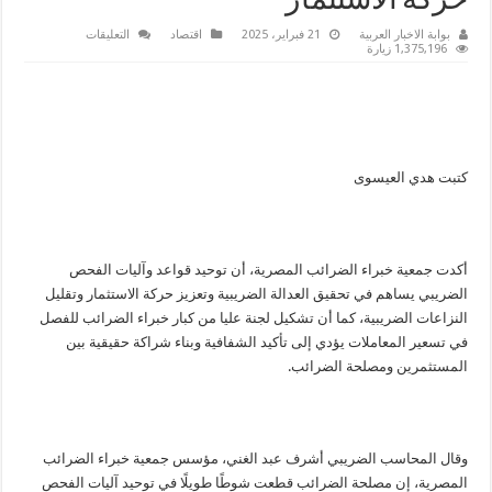
حركة الاستثمار
على
بوابة الاخبار العربية
21 فبراير، 2025
اقتصاد
التعليقات
جمعية
1,375,196 زيارة
الخبراء:
توحيد
قواعد
وآليات
الفحص
يحقق
العدالة
الضريبية
كتبت هدي العيسوى
ويعزز
حركة
الاستثمار
مغلقة
أكدت جمعية خبراء الضرائب المصرية، أن توحيد قواعد وآليات الفحص
الضريبي يساهم في تحقيق العدالة الضريبية وتعزيز حركة الاستثمار وتقليل
النزاعات الضريبية، كما أن تشكيل لجنة عليا من كبار خبراء الضرائب للفصل
في تسعير المعاملات يؤدي إلى تأكيد الشفافية وبناء شراكة حقيقية بين
المستثمرين ومصلحة الضرائب.
وقال المحاسب الضريبي أشرف عبد الغني، مؤسس جمعية خبراء الضرائب
المصرية، إن مصلحة الضرائب قطعت شوطًا طويلًا في توحيد آليات الفحص