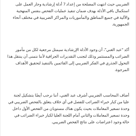
الضريبي حيث انتهت المصلحة من إعداد 7 أدلة إرشادية وجار العمل على
استكمال باقي الأدلة بهدف ضمان تنفيذ عمليات الفحص بنفس المنهجية
والآلية في جميع المناطق والمأموريات والمراكز الضريبية في مختلف أنحاء
الجمهورية.
أكد “عبد الغني”، أن وجود الأدلة الإرشادية سيمثل مرجعية لكل من مأمور
الضرائب والمستثمر وذلك لتجنب التقديرات الجزافية لأننا نتمنى أن ينتقل هذا
التحول الجذري في الفكر الضريبي إلى القائمين بالتنفيذ لتحقيق الأهداف
المرجوة.
أضاف المحاسب الضريبي أشرف عبد الغني، أننا نرحب أيضًا بتشكيل لجنة
عليا من كبار خبراء الضرائب للفصل في أي خلاف يتعلق بالفحص الضريبي في
وحدة تسعير المعاملات بحيث يكون هناك مستويان من الفحص الأول داخل
وحدة تسعير المعاملات والثاني أمام اللجنة العليا لكبار خبراء الضرائب في
حالة وجود اعتراضات على نتائج الفحص الضريبي.