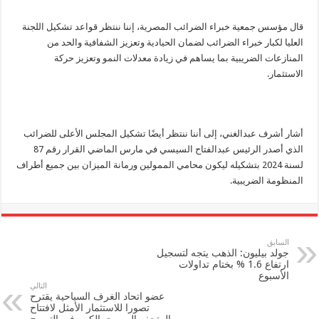
قال مؤسس جمعية خبراء الضرائب المصرية، إننا ننتظر قواعد تشكيل اللجنة
العليا لكبار خبراء الضرائب لضمان الحيادية وتعزيز الشفافية والحد من
المنازعات الضريبية بما يساهم في زيادة معدلات النمو وتعزيز حركة
الاستثمار.
أشار أشرف عبدالغني، إلى أننا ننتظر أيضًا تشكيل المجلس الأعلى للضرائب
الذي أصدر الرئيس عبدالفتاح السيسي في مارس الماضي القرار رقم 87
لسنة 2024 بتشكيله ليكون محامي الممولين ورمانة الميزان بين جميع أطراف
المنظومة الضريبية.
السابق
جولد بيليون: الذهب يتجه لتسجيل
ارتفاع 1.6 % بختام تداولات
الأسبوع
التالي
عضو اتحاد الغرف السياحية يقترح
تصورا للاستثمار الأمثل لافتتاح
المتحف المصري الكبير في الترويج