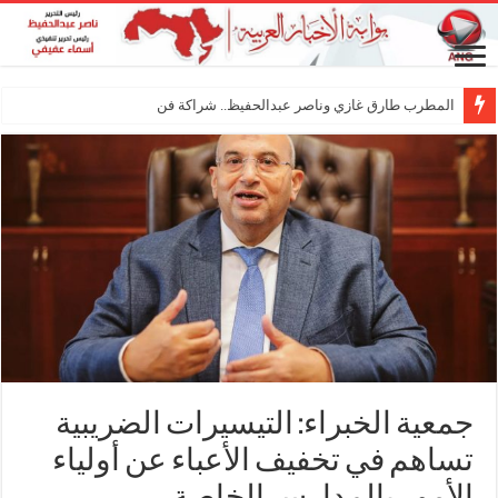
المطرب طارق غازي وناصر عبدالحفيظ.. شراكة فنية ترسم ملا
جمعية الخبراء: التيسيرات الضريبية
تساهم في تخفيف الأعباء عن أولياء