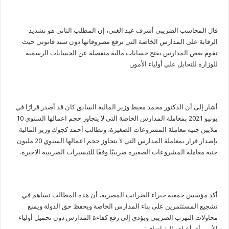
قال المحاسب الضريبي أشرف عبد الغني، إن المطلب الثاني هو تشديد
الرقابة على المدارس الخاصة التي ترفع مصروفاتها دون سند قانوني حيث
تقوم بعض المدارس بفتح حسابات مالية منفصلة عن الحسابات الرسمية
للوزارة للتحايل علي أولياء الأمور.
أشار إلى أن الدكتور محمد معيط وزير المالية السابق كان قد أصدر قرارًا في
يونيو 2021 بمعاملة المدارس الخاصة التى لا يتجاوز حجم اعمالها السنوي 10
ملايين جنيه معاملة المشروعات الصغيرة، ونطالب أحمد كجوك وزير المالية
بإصدار قرار بمعاملة المدارس التي لا يتجاوز حجم اعمالها السنوي 20 مليون
جنيه معاملة المشروعات الصغيرة ضريبيًا وفقًا للتيسيرات الضريبية الاخيرة.
أكد مؤسس جمعية خبراء الضرائب المصرية، أن هذه المطالب تساهم في
تشجيع المستثمرين على بناء المدارس الخاصة ويحفظ حق الدولة ويمنع
محاولات التهرب الضريبي ويؤدي إلى رفع كفاءة المدارس دون تحميل أولياء
الأمور أي أعباء مالية إضافية.