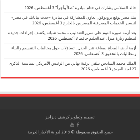
خالد السلامي يشارك في ختام مبادرة “ظلاً وأجراً”
3 أغسطس، 2026
بنك مصر يوقع بروتوكول تعاون للمشاركة في مبادرة «حدث بياناتك في مصر»
لتيسير الخدمات المصرفية للمصريين بالخارج
3 أغسطس، 2026
بعد أزمة صورة النوم على سريرالعندليب .. محمد شبانة يكشف إجراءات جديدة
لتنظيم زيارة منزل عبدالحليم حافظ
3 أغسطس، 2026
أزمة أرض المحلج بمغاغة تثير الجدل.. تساؤلات حول مخالفات التقسيم والبناء
ومطالبات بالتحقيق
3 أغسطس، 2026
الملك محمد السادس يتلقي برقية تهاني من الرئيس الأمريكي بمناسبة الذكرى
27 لعيد العرش
3 أغسطس، 2026
تصميم وتطوير
كريتيف ديزاينز
جميع الحقوق محفوظة © 2019 لبوابة الأخبار العربية