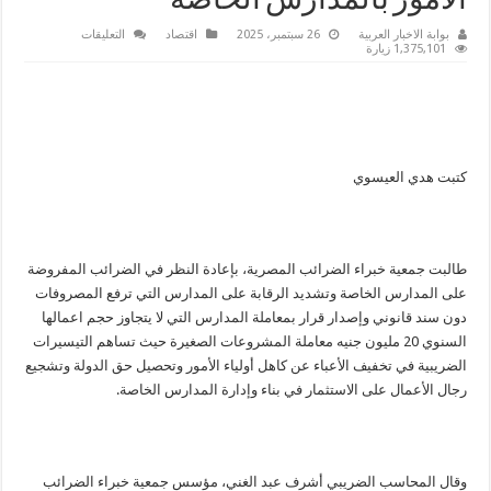
الأمور بالمدارس الخاصة
على
بوابة الاخبار العربية
26 سبتمبر، 2025
اقتصاد
التعليقات
جمعية
1,375,101 زيارة
الخبراء:
التيسيرات
الضريبية
تساهم
في
تخفيف
الأعباء
عن
كتبت هدي العيسوي
أولياء
الأمور
بالمدارس
الخاصة
مغلقة
طالبت جمعية خبراء الضرائب المصرية، بإعادة النظر في الضرائب المفروضة
على المدارس الخاصة وتشديد الرقابة على المدارس التي ترفع المصروفات
دون سند قانوني وإصدار قرار بمعاملة المدارس التي لا يتجاوز حجم اعمالها
السنوي 20 مليون جنيه معاملة المشروعات الصغيرة حيث تساهم التيسيرات
الضريبية في تخفيف الأعباء عن كاهل أولياء الأمور وتحصيل حق الدولة وتشجيع
رجال الأعمال على الاستثمار في بناء وإدارة المدارس الخاصة.
وقال المحاسب الضريبي أشرف عبد الغني، مؤسس جمعية خبراء الضرائب