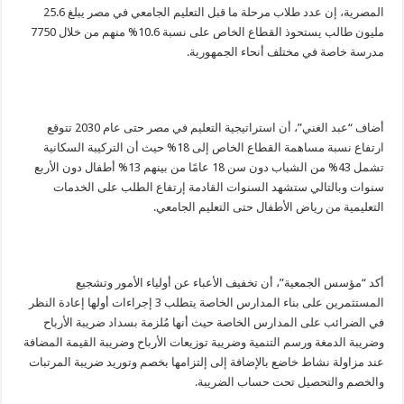
المصرية، إن عدد طلاب مرحلة ما قبل التعليم الجامعي في مصر يبلغ 25.6
مليون طالب يستحوذ القطاع الخاص على نسبة 10.6% منهم من خلال 7750
مدرسة خاصة في مختلف أنحاء الجمهورية.
أضاف “عبد الغني”، أن استراتيجية التعليم في مصر حتى عام 2030 تتوقع
ارتفاع نسبة مساهمة القطاع الخاص إلى 18% حيث أن التركيبة السكانية
تشمل 43% من الشباب دون سن 18 عامًا من بينهم 13% أطفال دون الأربع
سنوات وبالتالي ستشهد السنوات القادمة إرتفاع الطلب على الخدمات
التعليمية من رياض الأطفال حتى التعليم الجامعي.
أكد “مؤسس الجمعية”، أن تخفيف الأعباء عن أولياء الأمور وتشجيع
المستثمرين على بناء المدارس الخاصة يتطلب 3 إجراءات أولها إعادة النظر
في الضرائب على المدارس الخاصة حيث أنها مُلزمة بسداد ضريبة الأرباح
وضريبة الدمغة ورسم التنمية وضريبة توزيعات الأرباح وضريبة القيمة المضافة
عند مزاولة نشاط خاضع بالإضافة إلى إلتزامها بخصم وتوريد ضريبة المرتبات
والخصم والتحصيل تحت حساب الضريبة.