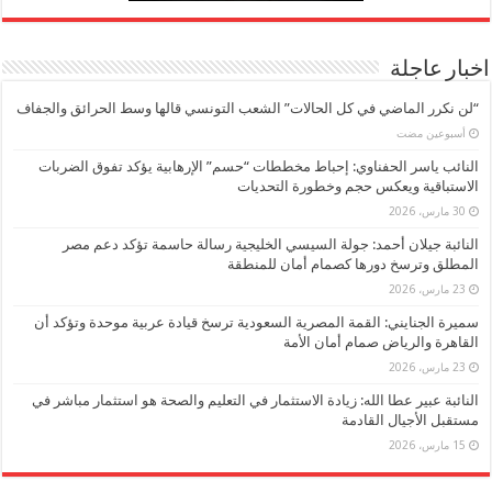
اخبار عاجلة
“لن نكرر الماضي في كل الحالات” الشعب التونسي قالها وسط الحرائق والجفاف
‏أسبوعين مضت
النائب ياسر الحفناوي: إحباط مخططات “حسم” الإرهابية يؤكد تفوق الضربات
الاستباقية ويعكس حجم وخطورة التحديات
30 مارس، 2026
النائبة جيلان أحمد: جولة السيسي الخليجية رسالة حاسمة تؤكد دعم مصر
المطلق وترسخ دورها كصمام أمان للمنطقة
23 مارس، 2026
سميرة الجنايني: القمة المصرية السعودية ترسخ قيادة عربية موحدة وتؤكد أن
القاهرة والرياض صمام أمان الأمة
23 مارس، 2026
النائبة عبير عطا الله: زيادة الاستثمار في التعليم والصحة هو استثمار مباشر في
مستقبل الأجيال القادمة
15 مارس، 2026