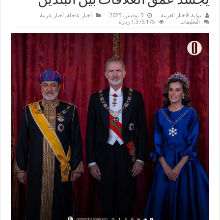
يجسد عمق العلاقات بين البلدين
بوابة الاخبار العربية
5 نوفمبر، 2025
أخبار عاجلة
,
أخبار عربية
على
التعليقات
1,375,175 زيارة
جلالة
السلطان
هيثم
بن
طارق
في
ضيافة
العائلة
المالكة
الإسبانية:
تكريمٌ
يجسد
عمق
العلاقات
بين
البلدين
مغلقة