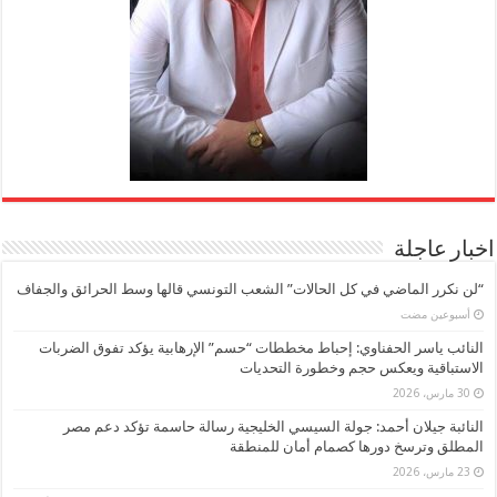
اخبار عاجلة
“لن نكرر الماضي في كل الحالات” الشعب التونسي قالها وسط الحرائق والجفاف
‏أسبوعين مضت
النائب ياسر الحفناوي: إحباط مخططات “حسم” الإرهابية يؤكد تفوق الضربات
الاستباقية ويعكس حجم وخطورة التحديات
30 مارس، 2026
النائبة جيلان أحمد: جولة السيسي الخليجية رسالة حاسمة تؤكد دعم مصر
المطلق وترسخ دورها كصمام أمان للمنطقة
23 مارس، 2026