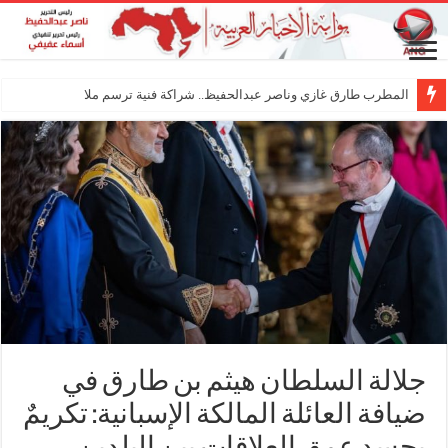
المطرب طارق غازي وناصر عبدالحفيظ.. شراكة فنية ترسم ملامح مستقبل الكليب الغ
جلالة السلطان هيثم بن طارق في
ضيافة العائلة المالكة الإسبانية: تكريمٌ