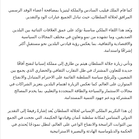
كما قام الملك فيليب السادس والملكة ليتيزيا بمصافحة أعضاء الوفد الرسمي
المرافق لجلالة السلطان، حيث تبادل الجميع عبارات الود والتقدير.
ويُعد هذا اللقاء الملكي مناسبةً تؤكد على عمق العلاقات الثنائية بين البلدين
الصديقين، وما تشهده من نموٍ وتعاونٍ في مختلف المجالات السياسية
والاقتصادية والثقافية، بما يعكس رؤية قيادتي البلدين نحو مستقبلٍ أكثر
إشراقًا واستدامة.
وتأتي زيارة جلالة السلطان هيثم بن طارق إلى مملكة إسبانيا لتفتح آفاقًا
جديدة للتعاون المشترك في ظل التقارب الثقافي والحضاري الذي يجمع بين
الشعبين، ولتُرسّخ سياسة السلطنة القائمة على الاحترام المتبادل والانفتاح
المتوازن على العالم. كما تعكس الزيارة اهتمام البلدين بتعزيز الشراكات في
مجالات الاستثمار والسياحة والطاقة المتجددة والتعليم، بما يخدم المصالح
المشتركة ويدعم جهود التنمية المستدامة.
إن هذا التكريم الملكي الإسباني لجلالة السلطان يُعد إشارةً رفيعةً إلى التقدير
الدولي المتنامي لمكانة سلطنة عُمان وقيادتها الحكيمة، التي نجحت في الجمع
بين الثوابت الراسخة والانفتاح الواعي على العالم، لتظل نموذجًا يُحتذى في
الحكمة والدبلوماسية الهادئة والبصيرة الاستراتيجية