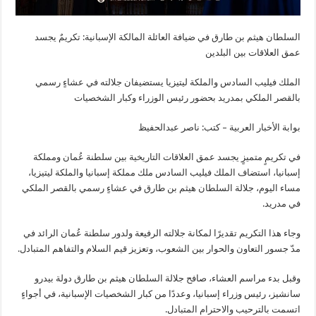
السلطان هيثم بن طارق في ضيافة العائلة المالكة الإسبانية: تكريمٌ يجسد
عمق العلاقات بين البلدين
الملك فيليب السادس والملكة ليتيزيا يستضيفان جلالته في عشاءٍ رسمي
بالقصر الملكي بمدريد بحضور رئيس الوزراء وكبار الشخصيات
بوابة الأخبار العربية – كتب: ناصر عبدالحفيظ
في تكريمٍ متميزٍ يجسد عمق العلاقات التاريخية بين سلطنة عُمان ومملكة
إسبانيا، استضاف الملك فيليب السادس ملك مملكة إسبانيا والملكة ليتيزيا،
مساء اليوم، جلالة السلطان هيثم بن طارق في عشاءٍ رسمي بالقصر الملكي
في مدريد.
وجاء هذا التكريم تقديرًا لمكانة جلالته الرفيعة ولدور سلطنة عُمان الرائد في
مدّ جسور التعاون والحوار بين الشعوب، وتعزيز قيم السلام والتفاهم المتبادل.
وقبل بدء مراسم العشاء، صافح جلالة السلطان هيثم بن طارق دولة بيدرو
سانشيز، رئيس وزراء إسبانيا، وعددًا من كبار الشخصيات الإسبانية، في أجواءٍ
اتسمت بالترحيب والاحترام المتبادل.