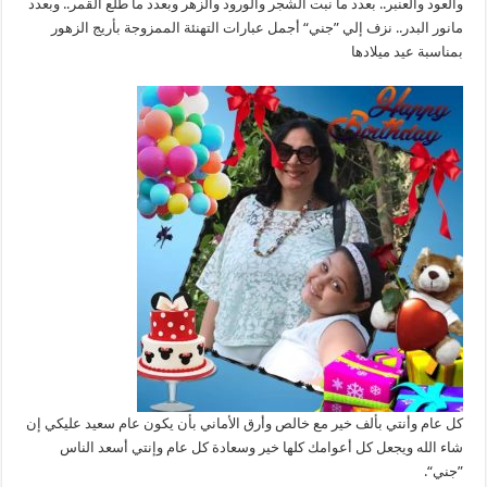
والعود والعنبر.. بعدد ما نبت الشجر والورود والزهر وبعدد ما طلع القمر.. وبعدد
مانور البدر.. نزف إلي ”جني“ أجمل عبارات التهنئة الممزوجة بأريج الزهور
بمناسبة عيد ميلادها
كل عام وأنتي بألف خير مع خالص وأرق الأماني بأن يكون عام سعيد عليكي إن
شاء الله ويجعل كل أعوامك كلها خير وسعادة كل عام وإنتي أسعد الناس
”جني“.