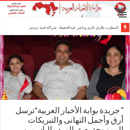
المطرب طارق غازي وناصر عبدالحفيظ.. شراكة فنية ترسم ملامح مستقبل الكليب ال
” جريدة بوابة الأخبار العربية“ترسل
أرق وأجمل التهانى والتبريكات