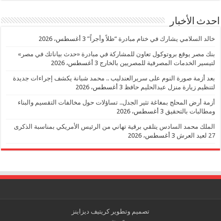
احدث الأخبار
خالد السلامي يشارك في ختام مبادرة “ظلاً وأجراً”
3 أغسطس، 2026
بنك مصر يوقع بروتوكول تعاون للمشاركة في مبادرة «حدث بياناتك في مصر»
لتيسير الخدمات المصرفية للمصريين بالخارج
3 أغسطس، 2026
بعد أزمة صورة النوم على سريرالعندليب .. محمد شبانة يكشف إجراءات جديدة
لتنظيم زيارة منزل عبدالحليم حافظ
3 أغسطس، 2026
أزمة أرض المحلج بمغاغة تثير الجدل.. تساؤلات حول مخالفات التقسيم والبناء
ومطالبات بالتحقيق
3 أغسطس، 2026
الملك محمد السادس يتلقي برقية تهاني من الرئيس الأمريكي بمناسبة الذكرى
27 لعيد العرش
3 أغسطس، 2026
تصميم وتطوير
كريتيف ديزاينز