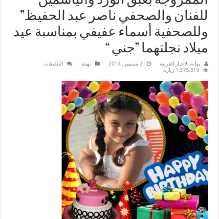
الممزوجة بعبق الورد والياسمين
للفنان والصحفي ناصر عبد الحفيظ”
وللصحفية أسماء عفيفي بمناسبة عيد
ميلاد نجلتهما ”جني “
على
بوابة الاخبار العربية
2 سبتمبر، 2019
تهنئة
التعليقات
”
1,375,819 زيارة
جريدة
بوابة
الأخبار
العربية“ترسل
أرق
وأجمل
التهانى
والتبريكات
الممزوجة
بعبق
الورد
والياسمين
للفنان
والصحفي
ناصر
عبد
الحفيظ”
وللصحفية
أسماء
عفيفي
بمناسبة
عيد
ميلاد