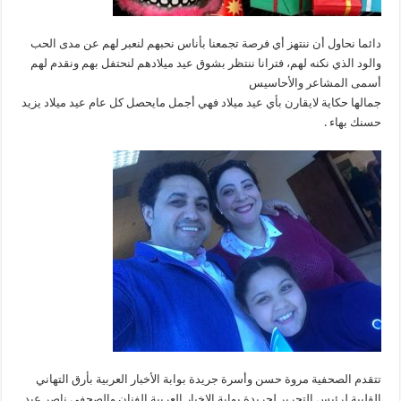
نجلتهما
”جني
“
مغلقة
دائما نحاول أن ننتهز أي فرصة تجمعنا بأناس نحبهم لنعبر لهم عن مدى الحب
والود الذي نكنه لهم، فترانا ننتظر بشوق عيد ميلادهم لنحتفل بهم ونقدم لهم
أسمى المشاعر والأحاسيس
جمالها حكاية لايقارن بأي عيد ميلاد فهي أجمل مايحصل كل عام عيد ميلاد يزيد
حسنك بهاء .
تتقدم الصحفية مروة حسن وأسرة جريدة بوابة الأخبار العربية بأرق التهاني
القلبية لرئيس التحرير لجريدة بوابة الاخبار العربية الفنان والصحفي ناصر عبد