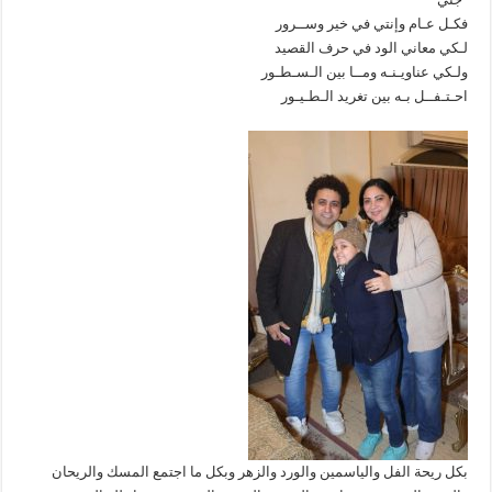
فكـل عـام وإنتي في خير وســرور
لـكي معاني الود في حرف القصيد
ولـكي عناويـنـه ومــا بين الـسـطـور
احـتـفــل بـه بين تغريد الـطـيـور
بكل ريحة الفل والياسمين والورد والزهر وبكل ما اجتمع المسك والريحان