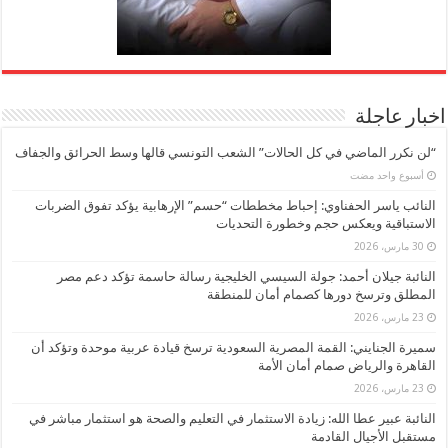
اخبار عاجلة
“لن نكرر الماضي في كل الحالات” الشعب التونسي قالها وسط الحرائق والجفاف
‏أسبوع واحد مضت
النائب ياسر الحفناوي: إحباط مخططات “حسم” الإرهابية يؤكد تفوق الضربات
الاستباقية ويعكس حجم وخطورة التحديات
30 مارس، 2026
النائبة جيلان أحمد: جولة السيسي الخليجية رسالة حاسمة تؤكد دعم مصر
المطلق وترسخ دورها كصمام أمان للمنطقة
23 مارس، 2026
سميرة الجنايني: القمة المصرية السعودية ترسخ قيادة عربية موحدة وتؤكد أن
القاهرة والرياض صمام أمان الأمة
23 مارس، 2026
النائبة عبير عطا الله: زيادة الاستثمار في التعليم والصحة هو استثمار مباشر في
مستقبل الأجيال القادمة