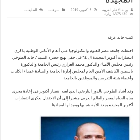
المجيدة
على
بوابة الاخبار العربية
6 أكتوبر، 2019
منوعات
التعليقات
جامعة
1,375,430 زيارة
مصر
للعلوم
و
التكنولوجيا
تحتفل
كتب-خالد عرفه
بذكرى
انتصارات
أكتوبر
احتفلت جامعة مصر للعلوم والتكنولوجيا على أنغام الأغاني الوطنية بذكرى
المجيدة
مغلقة
انتصارات أكتوبر المجيدة ال ٦٤ فى حفل بهيج حضره السيد / خالد الطوخي
رئيس مجلس الأمناء والدكتور محمد العزازي رئيس الجامعة والدكتورة
ياسمين الكاشف الأمين العام لمجلس إدارة الجامعة والسادة عمداء الكليات
وأعضاء هيئة التدريس والموظفين بالجامعة
وقد أشاد الطوخي بالدور التاريخي الذي لعبه انتصار أكتوبر فى إعادة مجرى
مياه الحياه لمصر والعالم العربي مشيرا إلى أن الاحتفال بذكرى انتصارات
أكتوبر المجيدة يجدد للأمة شبابها ويعيد لها امجادها