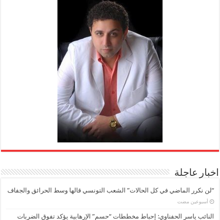
اخبار عاجلة
“لن نكرر الماضي في كل الحالات” الشعب التونسي قالها وسط الحرائق والجفاف
‏أسبوعين مضت
النائب ياسر الحفناوي: إحباط مخططات “حسم” الإرهابية يؤكد تفوق الضربات