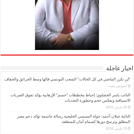
اخبار عاجلة
“لن نكرر الماضي في كل الحالات” الشعب التونسي قالها وسط الحرائق والجفاف
‏أسبوعين مضت
النائب ياسر الحفناوي: إحباط مخططات “حسم” الإرهابية يؤكد تفوق الضربات
الاستباقية ويعكس حجم وخطورة التحديات
30 مارس، 2026
النائبة جيلان أحمد: جولة السيسي الخليجية رسالة حاسمة تؤكد دعم مصر
المطلق وترسخ دورها كصمام أمان للمنطقة
23 مارس، 2026