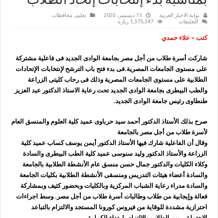
بمناسبة بدء إنتخابات إتحاد الطلاب
بوابة الاخبار العربية
11 ديسمبر، 2020
تعليم
,
محافظات
على
التعليقات
1,375,347 زيارة
جامعة
الوادى
كتب – علاء حمدي
الجديد
تشهد
مشاركة
شاركت أسرة طلاب من أجل مصر بجامعة الوادى الجديد فى فاعلية مشتركة
أسرة
طلاب
على مستوى الجامعات المصرية.فى بدء فتح باب الترشح لإنتخابات الإتحادات
من
أجل
الطلابية على مستوى الجامعات المصرية وذلك فى رحاب كليتى الزراعة
مصر
والطب البيطرى بجامعة الوادى الجديد تحت رعاية الاستاذ الدكتور عبد العزيز
فعالية
بمناسبة
طنطاوى رئيس جامعة الوادى الجديد.
بدء
إنتخابات
إتحاد
صرح بذلك الأستاذ الدكتور أحمد سيد حرباوى عميد كلية العلوم والمنسق العام
الطلاب
مغلقة
لأسرة طلاب من أجل مصر بالجامعة
وقال أن الفاعلية شارك فيها الأستاذ الدكتور أيمن يوسف كساب عميد كلية
الزراعة والأستاذ الدكتور وليد سنوسى عميد كلية الطب البيطرى والسادة
وكلاء الكليات والدكتور جمال حسن منسق عام الأنشطة الطلابية بالجامعة
والسادة أعضاء هيئات التدريس ومنسقى الأنشطة الطلابية بكليات الجامعة
والسادة مدراء رعاية الشباب المركزية وبالكليات وبحضور كثيف وبمشاركة
فعالة وإيجابية من طلاب وطالبات أسرة طلاب من أجل مصر. وسط اجراءات
احترازية مشددة للوقاية من فيروس كورونا المستجد والالتزام بالتباعد
الاجتماعى بين الطلاب والالتزام بإرتداء الكمامة.