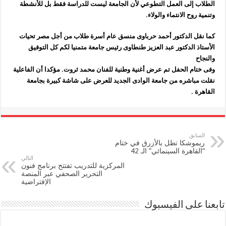
الطلاب إلى العمل التطوعي لأن الجامعة ليست للدراسة فقط بل للأنشطة
وتنمية روح الانتماء والولاء.
كما نقل الدكتور أحمد حرباوى منسق عام أسرة طلاب من أجل مصر تحيات
الأستاذ الدكتور عبد العزيز طنطاوى رئيس جامعة متمنيا لكم كل التوفيق
والنجاح
وفى ختام الحفل تم عرض أغنية وطنية للفنان محمد ثروت. مؤكدا أن الفاعلية
نقلت مباشره من جامعة الوادى الجديد للعرض على شاشة كبيرة بجامعة
القاهرة .
السابق
ريموشكا تطل بالأزرق في ختام
“القاهرة السينمائي” الـ 42
التالي
المركزية للتدريب تفتتح برنامج فنون
التحرير الصحفي عبر المنصة
الإفتراضية
تابعنا على الفيسبوك