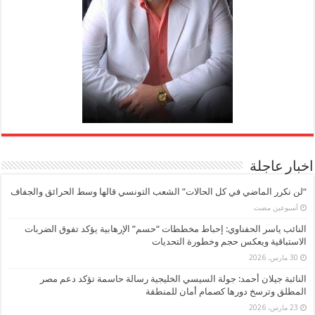
اخبار عاجلة
“لن نكرر الماضي في كل الحالات” الشعب التونسي قالها وسط الحرائق والجفاف
‏أسبوعين مضت
النائب ياسر الحفناوي: إحباط مخططات “حسم” الإرهابية يؤكد تفوق الضربات
الاستباقية ويعكس حجم وخطورة التحديات
30 مارس، 2026
النائبة جيلان أحمد: جولة السيسي الخليجية رسالة حاسمة تؤكد دعم مصر
المطلق وترسخ دورها كصمام أمان للمنطقة
23 مارس، 2026