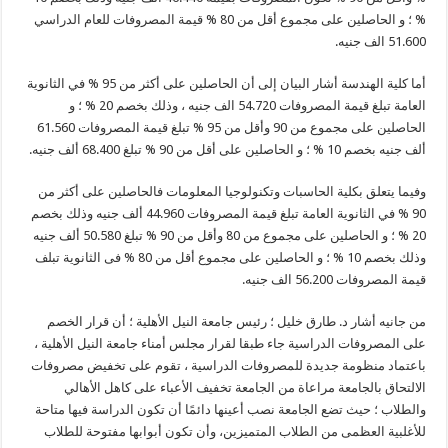
% ؛ و الحاصلين على مجموع أقل من 80 % قيمة المصروفات للعام الدراسي
51.600 الف جنيه.
أما كلية الهندسة أشار البيان إلى أن الحاصلين على أكثر من 95 % في الثانوية
العامة تبلغ قيمة المصروفات 54.720 الف جنيه ، وذلك بخصم 20 % ؛ و
الحاصلين على مجموع من 90 وأقل من 95 % تبلغ قيمة المصروفات 61.560
ألف جنيه بخصم 10 % ؛ و الحاصلين على أقل من 90 % تبلغ 68.400 ألف جنيه.
وفيما يتعلق بكلية الحاسبات وتكنولوجيا المعلومات فالحاصلين على أكثر من
90 % في الثانوية العامة تبلغ قيمة المصروفات 44.960 ألف جنيه وذلك بخصم
20 % ؛ و الحاصلين على مجموع من 80 وأقل من 90 % تبلغ 50.580 ألف جنيه
وذلك بخصم 10 % ؛ و الحاصلين على مجموع أقل من 80 % فى الثانوية تبلف
قيمة المصروفات 56.200 الف جنيه.
من جانيه أشار د. طارق خليل ؛ رئيس جامعة النيل الأهلية ؛ أن قرار الخصم
على المصروفات الدراسية جاء طبقا لقرار مجلس أمناء جامعة النيل الأهلية ،
باعتماد منظومة جديدة للمصروفات الدراسية ، تقوم على تخفيض مصروفات
الالتحاق بالجامعة مراعاة من الجامعة تخفيف الأعباء على كاهل الأهالي
والطلاب ؛ حيث تضع الجامعة نصب أعينها دائمًا أن تكون الدراسة فيها متاحة
للأغلبية العظمى من الطلاب المتميزين، وأن تكون أبوابها مفتوحة للطلاب