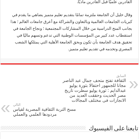
القادرين علميًا قبل القادرين ماديًا.
وقال خليل أن الجامعة ملتزمة تمامًا بتقديم تعليم متميز يضاهي ما يقدم في
كبريات الجامعات العالمية وبالتعاون والشراكة مع أعرق جامعات العالم ؛ هذا
بجانب المنح الدراسية من خلال المشاركات المجتمعية ؛ ونجاح الجامعة في
استقطاب عدد كبير من المؤسسات الوطنية التي تدعم وتسهم ماليًا في
تحقيق هدف الجامعة بأن تكون وبحق الجامعة الأهلية التي يمتلكها الشعب
المصري وتخدمه في تقديم تعليم متميز.
السابق
الثقافة تفتح متحف جمال عبد الناصر
مجانا للجمهور احتفالا بثورة يوليو
عبدالدايم : ثورة يوليو سطرت تاريخ
مصر الحديث وحققت العديد من
الانجازات فى مختلف المجالات
التالي
مسح التربة الثقافية المصرية لقياس
مردودها العلمي والعملي
تابعنا على الفيسبوك