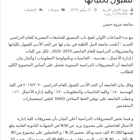
للقبول بكلياتها
على
بوابة الاخبار العربية
21 يوليو، 2019
منوعات
التعليقات
جامعة
1,375,450 زيارة
النيل
الأهلية
متابعة-مروة حسن
تعلن
مصروفاتها
للعام
مع بدء الساعات الأولى لفتح باب التنسيق للجامعات المصرية للعام الدراسي
الدرلسي
الجديد
الجديد ؛ أعلنت جامعة النيل الأهلية في بيان لها عن الحد الأدنى للقبول بكلياتها
والحد
الأدنى
والمصروفات الدراسية للعام الجامعى 2019 -2020 ، لكل من كليات
للقبول
( إدارة الأعمال – هندسة – الحاسبات وتكنولوجيا المعلومات ) وأشار بيان
بكلياتها
مغلقة
الجامعة أن المصروفات الدراسية السنوية تحصل على أساس المجموع الكلي
للطالب.
وقال بيان الجامعة أن الحد الأدنى للقبول للعام الدراسي ٢٠١٩/٢٠٢٠ في كلية
الهندسة ٨٠٪؜ ؛ وكلية الحاسبات والمعلومات ٧٠٪؜ ؛ وكلية إدارة الأعمال ٦٠٪؜ ؛
وعملت الجامعة على توفير الخط الساخن 16453 ؜لتلقي استفسارات
المتقدمين
و فيما يخص المصروفات الدراسية أعلن البيان بأن مصروفات كلية إدارة
الأعمال للحاصلين على مجموع يزيد عن 90% في الشهادة الثانوية العامة تبلغ
قيمتها 41.280 الف جنيه وذلك بخصم 20 % ؛ و الحاصلين على مجموع من 80
% وأقل من 90 % تكون المصروفات بقيمة 46.440 الف جنيه وذلك بخصم 10