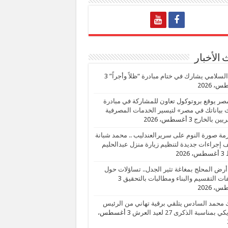
الأخبار
السلامي يشارك في ختام مبادرة “ظلاً وأجراً”
3
، 2026
صر يوقع بروتوكول تعاون للمشاركة في مبادرة
بياناتك في مصر» لتيسير الخدمات المصرفية
يين بالخارج
3 أغسطس، 2026
زمة صورة النوم على سريرالعندليب .. محمد شبانة
إجراءات جديدة لتنظيم زيارة منزل عبدالحليم
3 أغسطس، 2026
أرض المحلج بمغاغة تثير الجدل.. تساؤلات حول
ات التقسيم والبناء ومطالبات بالتحقيق
3
، 2026
 محمد السادس يتلقي برقية تهاني من الرئيس
ي بمناسبة الذكرى 27 لعيد العرش
3 أغسطس،