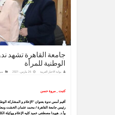
جامعة القاهرة تشهد ندو
الوطنية للمرأة
بوابة الاخبار العربية
26 مارس، 2021
من
كتبت _ مروة حسن
أقيم أمس ندوة بعنوان “الإعلام و المشاركة الوطنية
رئيس جامعة القاهرة / محمد عثمان الخشت ومعال
وأ.د. هويدا مصطفى عميد كليه الإعلام ووكيلة الك