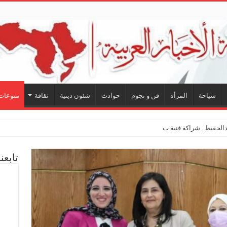
سياحة
المرأه
فن و نجوم
حوادث
شئون دينية
ثقافة
منوعات
تابعن