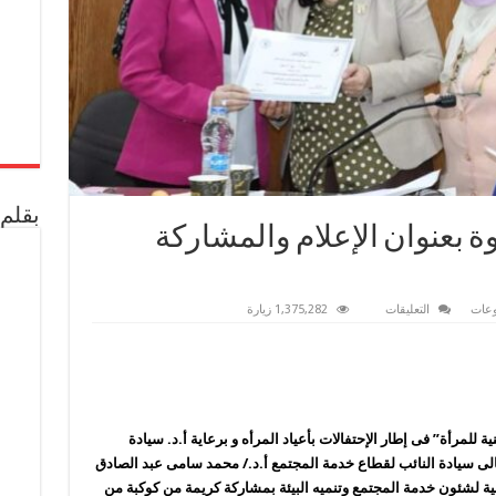
بقلم 
ة بعنوان الإعلام والمشاركة
على
وعات
التعليقات
1,375,282 زيارة
جامعة
القاهرة
تشهد
ندوة
بعنوان
الإعلام
والمشاركة
الوطنية
للمرأة
 للمرأة” فى إطار الإحتفالات بأعياد المرأه و برعاية أ.د. سيادة
مغلقة
ى سيادة النائب لقطاع خدمة المجتمع أ.د./ محمد سامى عبد الصادق
لية لشئون خدمة المجتمع وتنميه البيئة بمشاركة كريمة من كوكبة من