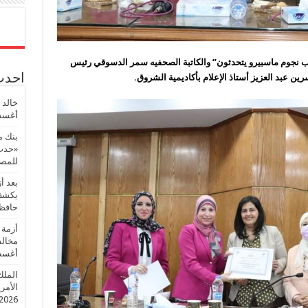
اب نجوم ماسبيرو يتحدثون” والكاتبة الصحفيه سمر الدسوقي رئيس
احدث 
ن عبد العزيز أستاذ الإعلام بأكاديمية الشروق.
خالد 
أغسطس
بنك م
«حدث 
للمصر
بعد أ
يكشف 
حافظ
أزمة 
مخالف
أغسطس
الملك
الأمريك
2026