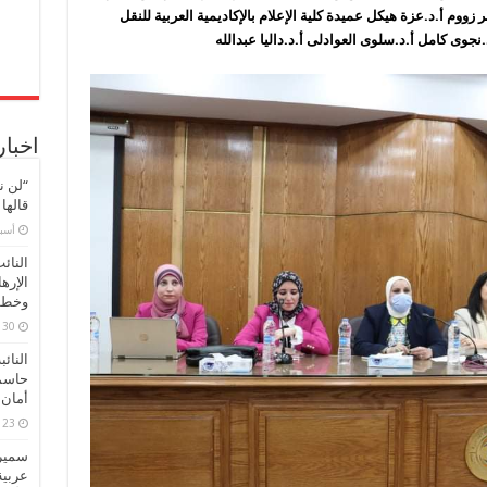
زووم أ.د.عزة هيكل عميدة كلية الإعلام بالإكاديمية العربية للنقل
نجوى كامل أ.د.سلوى العوادلى أ.د.داليا عبدالله
اخبار
“لن ن
قالها
‏أس
النائ
الإره
وخطور
30 مارس، 2026
النائ
حاسم
أمان 
23 مارس، 2026
سميرة
عربية