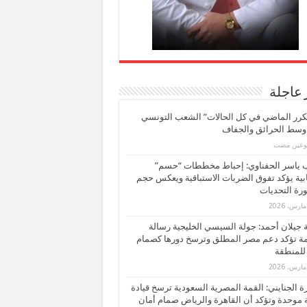
 عاجلة
كرر الماضي في كل الحالات” الشعب التونسي
 وسط الحرائق والجفاف
بوعين مضت
ب ياسر الحفناوي: إحباط مخططات “حسم”
ابية يؤكد تفوق الضربات الاستباقية ويعكس حجم
ة التحديات
بة جيلان أحمد: جولة السيسي الخليجية رسالة
ة تؤكد دعم مصر المطلق وترسخ دورها كصمام
للمنطقة
 الجنايني: القمة المصرية السعودية ترسخ قيادة
 موحدة وتؤكد أن القاهرة والرياض صمام أمان